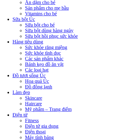
Ăn dặm cho bé
Sản phẩm cho mẹ bầu
Vitamins cho bé
Sữa bột Úc
Sữa bột cho bé
Sữa bột dùng hàng ngày
Sữa bột hồi phục sức khỏe
Hàng tiêu dùng
Sức khỏe răng miệng
Sức khỏe tình dục
Các sản phẩm khác
Bánh kẹo đồ ăn vặt
Các loại hạt
Đồ tươi sống Úc
Hoa quả Úc
Đồ đông lạnh
Làm đẹp
Skincare
Haircare
Mỹ phẩm – Trang điểm
Điện tử
Fitness
Điện tử gia dụng
Điện thoại
Máy tính bảng