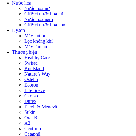
Nước hoa
Nước hoa nữ
GiftSet nước hoa nữ
Nước hoa nam
GiftSet nước hoa nam
Dyson
Máy hút bụi
Lọc không khí
Máy làm tóc
Thương hiệu
Healthy Care
Swisse
Bio Island
Nature’s Way
Ostelin
Eaoron
Life Space
Caruso
Durex
Elevit & Menevit
Sukin
Oral B
A2
Centrum
Cetaphil