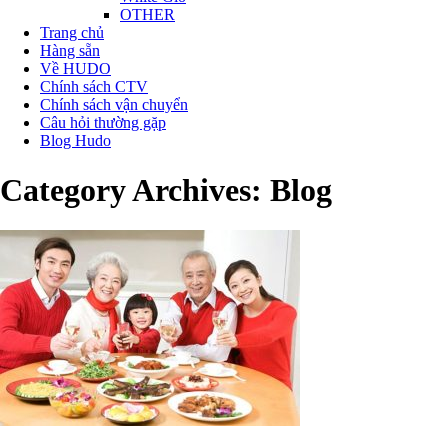
OTHER
Trang chủ
Hàng sẵn
Về HUDO
Chính sách CTV
Chính sách vận chuyển
Câu hỏi thường gặp
Blog Hudo
Category Archives:
Blog