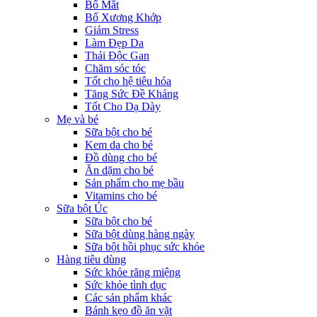
Bổ Mắt
Bổ Xương Khớp
Giảm Stress
Làm Đẹp Da
Thải Độc Gan
Chăm sóc tóc
Tốt cho hệ tiêu hóa
Tăng Sức Đề Kháng
Tốt Cho Dạ Dày
Mẹ và bé
Sữa bột cho bé
Kem da cho bé
Đồ dùng cho bé
Ăn dặm cho bé
Sản phẩm cho mẹ bầu
Vitamins cho bé
Sữa bột Úc
Sữa bột cho bé
Sữa bột dùng hàng ngày
Sữa bột hồi phục sức khỏe
Hàng tiêu dùng
Sức khỏe răng miệng
Sức khỏe tình dục
Các sản phẩm khác
Bánh kẹo đồ ăn vặt