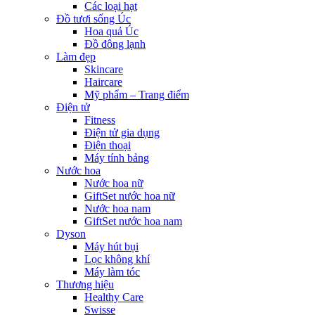
Các loại hạt
Đồ tươi sống Úc
Hoa quả Úc
Đồ đông lạnh
Làm đẹp
Skincare
Haircare
Mỹ phẩm – Trang điểm
Điện tử
Fitness
Điện tử gia dụng
Điện thoại
Máy tính bảng
Nước hoa
Nước hoa nữ
GiftSet nước hoa nữ
Nước hoa nam
GiftSet nước hoa nam
Dyson
Máy hút bụi
Lọc không khí
Máy làm tóc
Thương hiệu
Healthy Care
Swisse