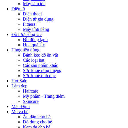
Máy làm tóc
Điện tử
Điện thoại
Điện tử gia dụng
Fitness
Máy tính bảng
Đồ tươi sống Úc
Đồ đông lạnh
Hoa quả Úc
Hàng tiêu dùng
Bánh kẹo đồ ăn vặt
Các loại hạt
Các sản phẩm khác
Sức khỏe răng miệng
Sức khỏe tình dục
Hot Sale
Làm đẹp
Haircare
Mỹ phẩm - Trang điểm
Skincare
Mặc Định
Mẹ và bé
Ăn dặm cho bé
Đồ dùng cho bé
Kem da cho bé