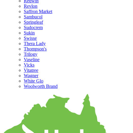
Redwin
Revlon
Saffron Market
Sambucol
Springleaf
Sudocrem
Sukin
Swisse
Thera Lady
Thompson's
Trilogy
Vaseline
Vicks
Vitatree
Wagner
White Glo
Woolworth Brand