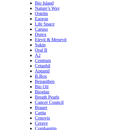
Bio Island
Nature’s Way
Ostelin
Eaoron
Life Space
Caruso
Durex
Elevit & Menevit
Sukin
Oral B
A2
Centrum
Cetaphil
Aptamil
B.Box
Bepanthen
Bio Oil
Bioglan
Breath Pearls
Cancer Council
Brauer
Cartia
Cenovis
Cerave
Combantrin