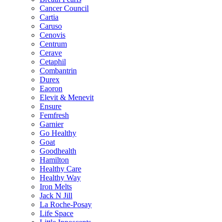
Cancer Council
Cartia
Caruso
Cenovis
Centrum
Cerave
Cetaphil
Combantrin
Durex
Eaoron
Elevit & Menevit
Ensure
Femfresh
Garnier
Go Healthy
Goat
Goodhealth
Hamilton
Healthy Care
Healthy Way
Iron Melts
Jack N Jill
La Roche-Posay
Life Space