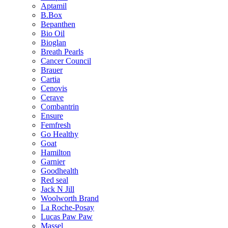
Aptamil
B.Box
Bepanthen
Bio Oil
Bioglan
Breath Pearls
Cancer Council
Brauer
Cartia
Cenovis
Cerave
Combantrin
Ensure
Femfresh
Go Healthy
Goat
Hamilton
Garnier
Goodhealth
Red seal
Jack N Jill
Woolworth Brand
La Roche-Posay
Lucas Paw Paw
Massel