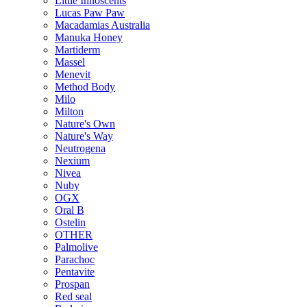
Little Innoscents
Lucas Paw Paw
Macadamias Australia
Manuka Honey
Martiderm
Massel
Menevit
Method Body
Milo
Milton
Nature's Own
Nature's Way
Neutrogena
Nexium
Nivea
Nuby
OGX
Oral B
Ostelin
OTHER
Palmolive
Parachoc
Pentavite
Prospan
Red seal