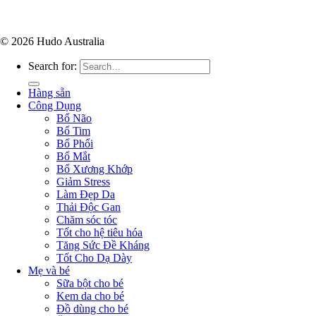
© 2026 Hudo Australia
Search for:
Hàng sẵn
Công Dụng
Bổ Não
Bổ Tim
Bổ Phổi
Bổ Mắt
Bổ Xương Khớp
Giảm Stress
Làm Đẹp Da
Thải Độc Gan
Chăm sóc tóc
Tốt cho hệ tiêu hóa
Tăng Sức Đề Kháng
Tốt Cho Dạ Dày
Mẹ và bé
Sữa bột cho bé
Kem da cho bé
Đồ dùng cho bé