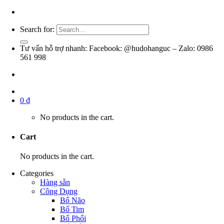
Search for:
Tư vấn hỗ trợ nhanh: Facebook: @hudohanguc – Zalo: 0986
561 998
0
₫
No products in the cart.
Cart
No products in the cart.
Categories
Hàng sẵn
Công Dụng
Bổ Não
Bổ Tim
Bổ Phổi