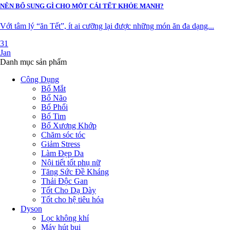
NÊN BỔ SUNG GÌ CHO MỘT CÁI TẾT KHỎE MẠNH?
Với tâm lý “ăn Tết”, ít ai cưỡng lại được những món ăn đa dạng...
31
Jan
Danh mục sản phẩm
Công Dụng
Bổ Mắt
Bổ Não
Bổ Phổi
Bổ Tim
Bổ Xương Khớp
Chăm sóc tóc
Giảm Stress
Làm Đẹp Da
Nội tiết tốt phụ nữ
Tăng Sức Đề Kháng
Thải Độc Gan
Tốt Cho Dạ Dày
Tốt cho hệ tiêu hóa
Dyson
Lọc không khí
Máy hút bụi