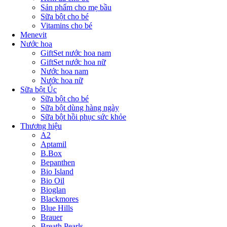
Sản phẩm cho mẹ bầu
Sữa bột cho bé
Vitamins cho bé
Menevit
Nước hoa
GiftSet nước hoa nam
GiftSet nước hoa nữ
Nước hoa nam
Nước hoa nữ
Sữa bột Úc
Sữa bột cho bé
Sữa bột dùng hàng ngày
Sữa bột hồi phục sức khỏe
Thương hiệu
A2
Aptamil
B.Box
Bepanthen
Bio Island
Bio Oil
Bioglan
Blackmores
Blue Hills
Brauer
Breath Pearls