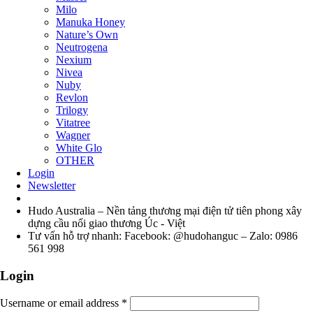
Milo
Manuka Honey
Nature’s Own
Neutrogena
Nexium
Nivea
Nuby
Revlon
Trilogy
Vitatree
Wagner
White Glo
OTHER
Login
Newsletter
Hudo Australia – Nền tảng thương mại điện tử tiên phong xây
dựng cầu nối giao thương Úc - Việt
Tư vấn hỗ trợ nhanh: Facebook: @hudohanguc – Zalo: 0986
561 998
Login
Username or email address
*