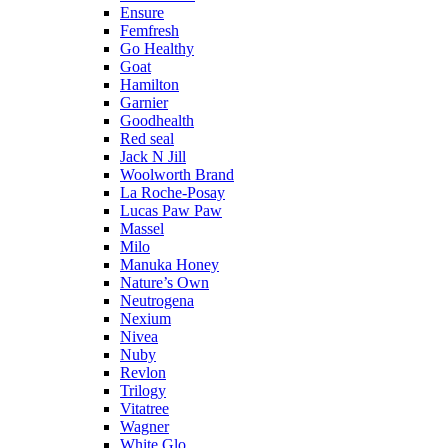
Ensure
Femfresh
Go Healthy
Goat
Hamilton
Garnier
Goodhealth
Red seal
Jack N Jill
Woolworth Brand
La Roche-Posay
Lucas Paw Paw
Massel
Milo
Manuka Honey
Nature’s Own
Neutrogena
Nexium
Nivea
Nuby
Revlon
Trilogy
Vitatree
Wagner
White Glo