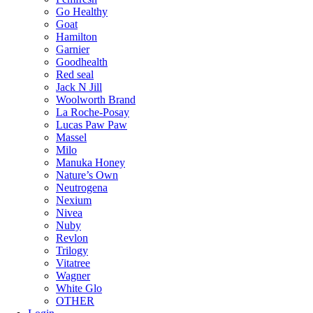
Go Healthy
Goat
Hamilton
Garnier
Goodhealth
Red seal
Jack N Jill
Woolworth Brand
La Roche-Posay
Lucas Paw Paw
Massel
Milo
Manuka Honey
Nature’s Own
Neutrogena
Nexium
Nivea
Nuby
Revlon
Trilogy
Vitatree
Wagner
White Glo
OTHER