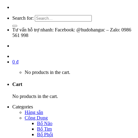
Search for:
Tư vấn hỗ trợ nhanh: Facebook: @hudohanguc – Zalo: 0986
561 998
0
₫
No products in the cart.
Cart
No products in the cart.
Categories
Hàng sẵn
Công Dụng
Bổ Não
Bổ Tim
Bổ Phổi