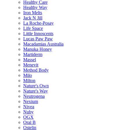
Healthy Care
Healthy Way
Iron Melts
Jack N Jill
La Roche-Posay
Life Space
Little Innoscents
Lucas Paw Paw
Macadamias Australia
Manuka Honey
Martiderm
Massel
Menevit
Method Body
Milo
Milton
Nature's Own
Nature's Way
Neutrogena
Nexium
Nivea
Nuby
OGX
Oral B
Ostelin