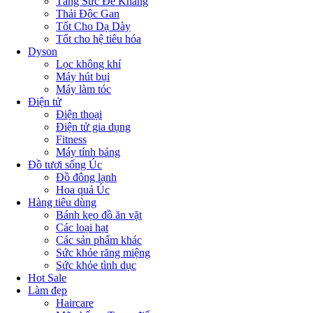
Tăng Sức Đề Kháng
Thải Độc Gan
Tốt Cho Dạ Dày
Tốt cho hệ tiêu hóa
Dyson
Lọc không khí
Máy hút bụi
Máy làm tóc
Điện tử
Điện thoại
Điện tử gia dụng
Fitness
Máy tính bảng
Đồ tươi sống Úc
Đồ đông lạnh
Hoa quả Úc
Hàng tiêu dùng
Bánh kẹo đồ ăn vặt
Các loại hạt
Các sản phẩm khác
Sức khỏe răng miệng
Sức khỏe tình dục
Hot Sale
Làm đẹp
Haircare