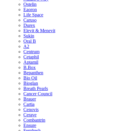
Ostelin
Eaoron
Life Space
Caruso
Durex
Elevit & Menevit
Sukin
Oral B
A2
Centrum
Cetaphil
Aptamil
B.Box
Bepanthen
Bio Oil
Bioglan
Breath Pearls
Cancer Council
Brauer
Cartia
Cenovis
Cerave
Combantrin
Ensure
Femfresh