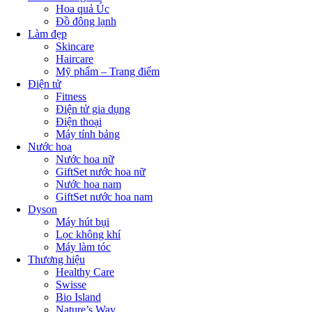
Hoa quả Úc
Đồ đông lạnh
Làm đẹp
Skincare
Haircare
Mỹ phẩm – Trang điểm
Điện tử
Fitness
Điện tử gia dụng
Điện thoại
Máy tính bảng
Nước hoa
Nước hoa nữ
GiftSet nước hoa nữ
Nước hoa nam
GiftSet nước hoa nam
Dyson
Máy hút bụi
Lọc không khí
Máy làm tóc
Thương hiệu
Healthy Care
Swisse
Bio Island
Nature’s Way