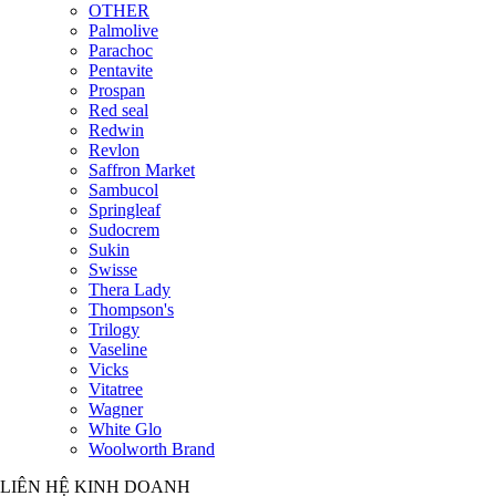
OTHER
Palmolive
Parachoc
Pentavite
Prospan
Red seal
Redwin
Revlon
Saffron Market
Sambucol
Springleaf
Sudocrem
Sukin
Swisse
Thera Lady
Thompson's
Trilogy
Vaseline
Vicks
Vitatree
Wagner
White Glo
Woolworth Brand
LIÊN HỆ KINH DOANH