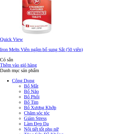
Quick View
Iron Melts Viên ngậm bổ sung Sắt (50 viên)
Có sẵn
Thêm vào giỏ hàng
Danh mục sản phẩm
Công Dụng
Bổ Mắt
Bổ Não
Bổ Phổi
Bổ Tim
Bổ Xương Khớp
Chăm sóc tóc
Giảm Stress
Làm Đẹp Da
Nội tiết tốt phụ nữ