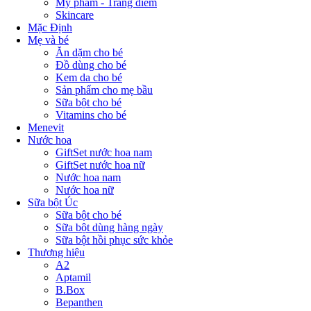
Mỹ phẩm - Trang điểm
Skincare
Mặc Định
Mẹ và bé
Ăn dặm cho bé
Đồ dùng cho bé
Kem da cho bé
Sản phẩm cho mẹ bầu
Sữa bột cho bé
Vitamins cho bé
Menevit
Nước hoa
GiftSet nước hoa nam
GiftSet nước hoa nữ
Nước hoa nam
Nước hoa nữ
Sữa bột Úc
Sữa bột cho bé
Sữa bột dùng hàng ngày
Sữa bột hồi phục sức khỏe
Thương hiệu
A2
Aptamil
B.Box
Bepanthen