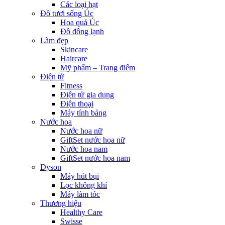
Các loại hạt
Đồ tươi sống Úc
Hoa quả Úc
Đồ đông lạnh
Làm đẹp
Skincare
Haircare
Mỹ phẩm – Trang điểm
Điện tử
Fitness
Điện tử gia dụng
Điện thoại
Máy tính bảng
Nước hoa
Nước hoa nữ
GiftSet nước hoa nữ
Nước hoa nam
GiftSet nước hoa nam
Dyson
Máy hút bụi
Lọc không khí
Máy làm tóc
Thương hiệu
Healthy Care
Swisse