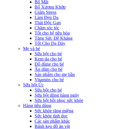
Bổ Mắt
Bổ Xương Khớp
Giảm Stress
Làm Đẹp Da
Thải Độc Gan
Chăm sóc tóc
Tốt cho hệ tiêu hóa
Tăng Sức Đề Kháng
Tốt Cho Dạ Dày
Mẹ và bé
Sữa bột cho bé
Kem da cho bé
Đồ dùng cho bé
Ăn dặm cho bé
Sản phẩm cho mẹ bầu
Vitamins cho bé
Sữa bột Úc
Sữa bột cho bé
Sữa bột dùng hàng ngày
Sữa bột hồi phục sức khỏe
Hàng tiêu dùng
Sức khỏe răng miệng
Sức khỏe tình dục
Các sản phẩm khác
Bánh kẹo đồ ăn vặt