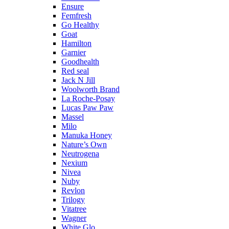
Ensure
Femfresh
Go Healthy
Goat
Hamilton
Garnier
Goodhealth
Red seal
Jack N Jill
Woolworth Brand
La Roche-Posay
Lucas Paw Paw
Massel
Milo
Manuka Honey
Nature’s Own
Neutrogena
Nexium
Nivea
Nuby
Revlon
Trilogy
Vitatree
Wagner
White Glo