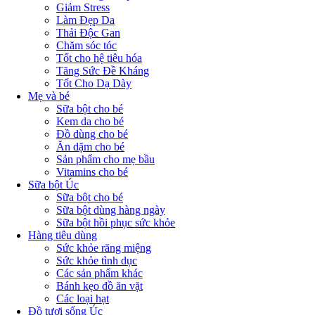
Giảm Stress
Làm Đẹp Da
Thải Độc Gan
Chăm sóc tóc
Tốt cho hệ tiêu hóa
Tăng Sức Đề Kháng
Tốt Cho Dạ Dày
Mẹ và bé
Sữa bột cho bé
Kem da cho bé
Đồ dùng cho bé
Ăn dặm cho bé
Sản phẩm cho mẹ bầu
Vitamins cho bé
Sữa bột Úc
Sữa bột cho bé
Sữa bột dùng hàng ngày
Sữa bột hồi phục sức khỏe
Hàng tiêu dùng
Sức khỏe răng miệng
Sức khỏe tình dục
Các sản phẩm khác
Bánh kẹo đồ ăn vặt
Các loại hạt
Đồ tươi sống Úc