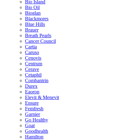
Bio Island
Bio Oil
Bioglan
Blackmores
Blue Hills
Brauer
Breath Pearls
Cancer Council
Cartia
Caruso
Cenovis
Centrum
Cerave
Cetaphil
Combantrin
Durex
Eaoron
Elevit & Menevit
Ensure
Femfresh
Garnier
Go Healthy
Goat
Goodhealth
Hamilton