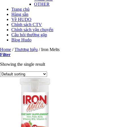
OTHER
Trang chủ
Hàng sẵn
Về HUDO
Chính sách CTV
Chính sách vận chuyển
Câu hỏi thường gặp
Blog Hudo
Home
/
Thương hiệu
/
Iron Melts
Filter
Showing the single result