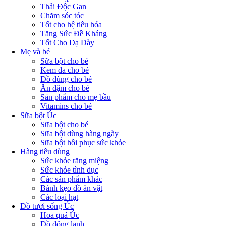
Thải Độc Gan
Chăm sóc tóc
Tốt cho hệ tiêu hóa
Tăng Sức Đề Kháng
Tốt Cho Dạ Dày
Mẹ và bé
Sữa bột cho bé
Kem da cho bé
Đồ dùng cho bé
Ăn dặm cho bé
Sản phẩm cho mẹ bầu
Vitamins cho bé
Sữa bột Úc
Sữa bột cho bé
Sữa bột dùng hàng ngày
Sữa bột hồi phục sức khỏe
Hàng tiêu dùng
Sức khỏe răng miệng
Sức khỏe tình dục
Các sản phẩm khác
Bánh kẹo đồ ăn vặt
Các loại hạt
Đồ tươi sống Úc
Hoa quả Úc
Đồ đông lạnh