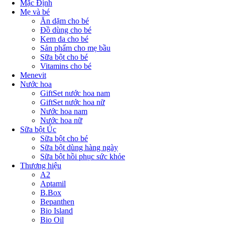
Mặc Định
Mẹ và bé
Ăn dặm cho bé
Đồ dùng cho bé
Kem da cho bé
Sản phẩm cho mẹ bầu
Sữa bột cho bé
Vitamins cho bé
Menevit
Nước hoa
GiftSet nước hoa nam
GiftSet nước hoa nữ
Nước hoa nam
Nước hoa nữ
Sữa bột Úc
Sữa bột cho bé
Sữa bột dùng hàng ngày
Sữa bột hồi phục sức khỏe
Thương hiệu
A2
Aptamil
B.Box
Bepanthen
Bio Island
Bio Oil