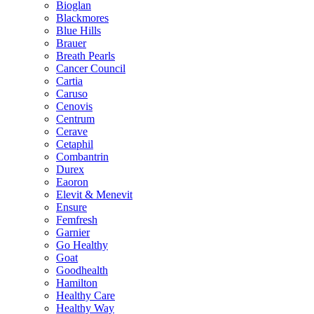
Bioglan
Blackmores
Blue Hills
Brauer
Breath Pearls
Cancer Council
Cartia
Caruso
Cenovis
Centrum
Cerave
Cetaphil
Combantrin
Durex
Eaoron
Elevit & Menevit
Ensure
Femfresh
Garnier
Go Healthy
Goat
Goodhealth
Hamilton
Healthy Care
Healthy Way