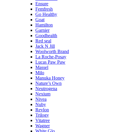
Ensure
Femfresh
Go Healthy
Goat
Hamilton
Garnier
Goodhealth
Red seal
Jack N Jill
Woolworth Brand
La Roche-Posay
Lucas Paw Paw
Massel
Milo
Manuka Honey
Nature’s Own
Neutrogena
Nexium
Nivea
Nuby
Revlon
Trilogy
Vitatree
Wagner
White Glo