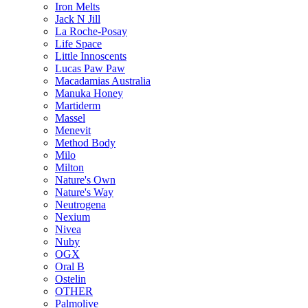
Iron Melts
Jack N Jill
La Roche-Posay
Life Space
Little Innoscents
Lucas Paw Paw
Macadamias Australia
Manuka Honey
Martiderm
Massel
Menevit
Method Body
Milo
Milton
Nature's Own
Nature's Way
Neutrogena
Nexium
Nivea
Nuby
OGX
Oral B
Ostelin
OTHER
Palmolive