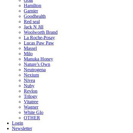
Goat
Hamilton
Garnier
Goodhealth
Red seal
Jack N Jill
Woolworth Brand
La Roche-Posay
Lucas Paw Paw
Massel
Milo
Manuka Honey
Nature’s Own
Neutrogena
Nexium
Nivea
Nuby
Revlon
Trilogy
Vitatree
Wagner
White Glo
OTHER
Login
Newsletter