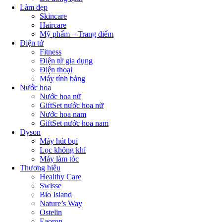
Làm đẹp
Skincare
Haircare
Mỹ phẩm – Trang điểm
Điện tử
Fitness
Điện tử gia dụng
Điện thoại
Máy tính bảng
Nước hoa
Nước hoa nữ
GiftSet nước hoa nữ
Nước hoa nam
GiftSet nước hoa nam
Dyson
Máy hút bụi
Lọc không khí
Máy làm tóc
Thương hiệu
Healthy Care
Swisse
Bio Island
Nature’s Way
Ostelin
Eaoron