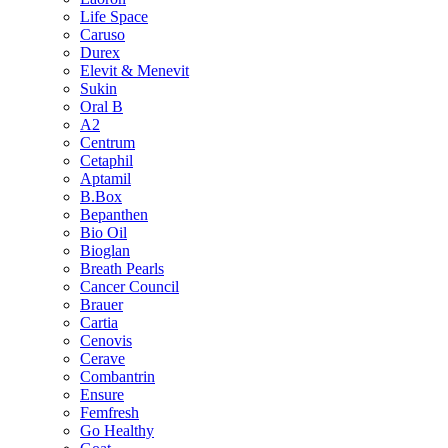
Life Space
Caruso
Durex
Elevit & Menevit
Sukin
Oral B
A2
Centrum
Cetaphil
Aptamil
B.Box
Bepanthen
Bio Oil
Bioglan
Breath Pearls
Cancer Council
Brauer
Cartia
Cenovis
Cerave
Combantrin
Ensure
Femfresh
Go Healthy