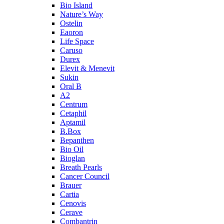
Bio Island
Nature’s Way
Ostelin
Eaoron
Life Space
Caruso
Durex
Elevit & Menevit
Sukin
Oral B
A2
Centrum
Cetaphil
Aptamil
B.Box
Bepanthen
Bio Oil
Bioglan
Breath Pearls
Cancer Council
Brauer
Cartia
Cenovis
Cerave
Combantrin