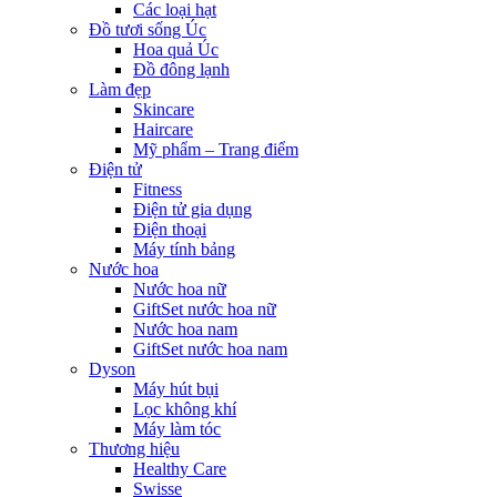
Các loại hạt
Đồ tươi sống Úc
Hoa quả Úc
Đồ đông lạnh
Làm đẹp
Skincare
Haircare
Mỹ phẩm – Trang điểm
Điện tử
Fitness
Điện tử gia dụng
Điện thoại
Máy tính bảng
Nước hoa
Nước hoa nữ
GiftSet nước hoa nữ
Nước hoa nam
GiftSet nước hoa nam
Dyson
Máy hút bụi
Lọc không khí
Máy làm tóc
Thương hiệu
Healthy Care
Swisse