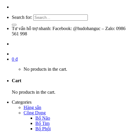
Search for:
Tư vấn hỗ trợ nhanh: Facebook: @hudohanguc – Zalo: 0986
561 998
0
₫
No products in the cart.
Cart
No products in the cart.
Categories
Hàng sẵn
Công Dụng
Bổ Não
Bổ Tim
Bổ Phổi