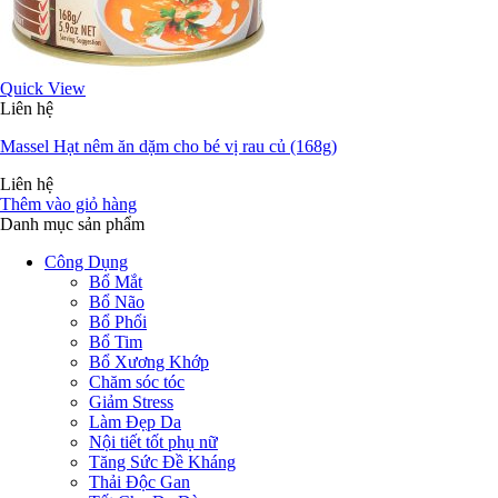
Quick View
Liên hệ
Massel Hạt nêm ăn dặm cho bé vị rau củ (168g)
Liên hệ
Thêm vào giỏ hàng
Danh mục sản phẩm
Công Dụng
Bổ Mắt
Bổ Não
Bổ Phổi
Bổ Tim
Bổ Xương Khớp
Chăm sóc tóc
Giảm Stress
Làm Đẹp Da
Nội tiết tốt phụ nữ
Tăng Sức Đề Kháng
Thải Độc Gan