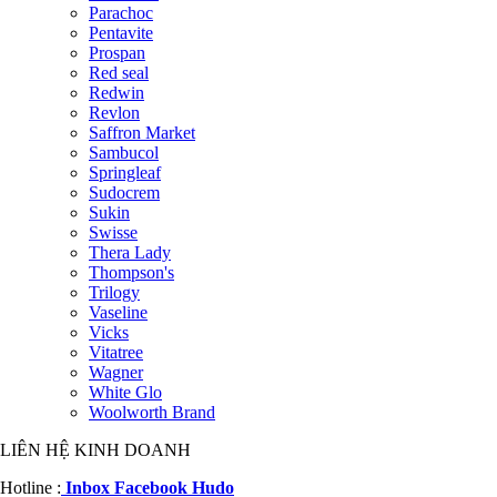
Parachoc
Pentavite
Prospan
Red seal
Redwin
Revlon
Saffron Market
Sambucol
Springleaf
Sudocrem
Sukin
Swisse
Thera Lady
Thompson's
Trilogy
Vaseline
Vicks
Vitatree
Wagner
White Glo
Woolworth Brand
LIÊN HỆ KINH DOANH
Hotline :
Inbox Facebook Hudo