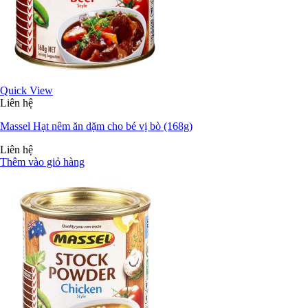
Quick View
Liên hệ
Massel Hạt nêm ăn dặm cho bé vị bò (168g)
Liên hệ
Thêm vào giỏ hàng