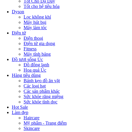
Tốt Cho Dạ Dày
Tốt cho hệ tiêu hóa
Dyson
Lọc không khí
Máy hút bụi
Máy làm tóc
Điện tử
Điện thoại
Điện tử gia dụng
Fitness
Máy tính bảng
Đồ tươi sống Úc
Đồ đông lạnh
Hoa quả Úc
Hàng tiêu dùng
Bánh kẹo đồ ăn vặt
Các loại hạt
Các sản phẩm khác
Sức khỏe răng miệng
Sức khỏe tình dục
Hot Sale
Làm đẹp
Haircare
Mỹ phẩm - Trang điểm
Skincare