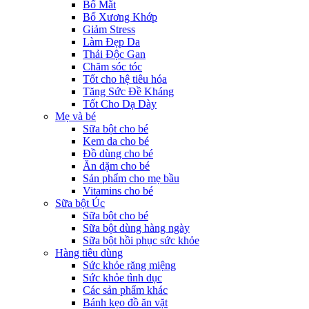
Bổ Mắt
Bổ Xương Khớp
Giảm Stress
Làm Đẹp Da
Thải Độc Gan
Chăm sóc tóc
Tốt cho hệ tiêu hóa
Tăng Sức Đề Kháng
Tốt Cho Dạ Dày
Mẹ và bé
Sữa bột cho bé
Kem da cho bé
Đồ dùng cho bé
Ăn dặm cho bé
Sản phẩm cho mẹ bầu
Vitamins cho bé
Sữa bột Úc
Sữa bột cho bé
Sữa bột dùng hàng ngày
Sữa bột hồi phục sức khỏe
Hàng tiêu dùng
Sức khỏe răng miệng
Sức khỏe tình dục
Các sản phẩm khác
Bánh kẹo đồ ăn vặt