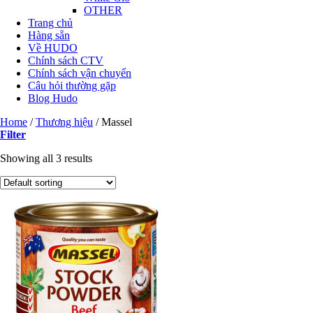
OTHER
Trang chủ
Hàng sẵn
Về HUDO
Chính sách CTV
Chính sách vận chuyển
Câu hỏi thường gặp
Blog Hudo
Home
/
Thương hiệu
/
Massel
Filter
Showing all 3 results