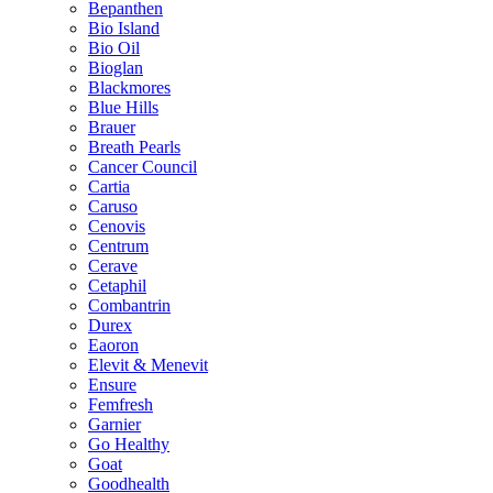
Bepanthen
Bio Island
Bio Oil
Bioglan
Blackmores
Blue Hills
Brauer
Breath Pearls
Cancer Council
Cartia
Caruso
Cenovis
Centrum
Cerave
Cetaphil
Combantrin
Durex
Eaoron
Elevit & Menevit
Ensure
Femfresh
Garnier
Go Healthy
Goat
Goodhealth