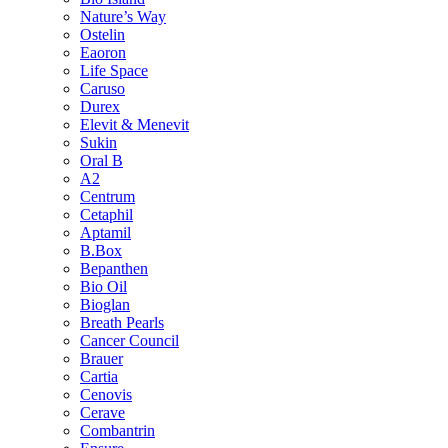
Nature’s Way
Ostelin
Eaoron
Life Space
Caruso
Durex
Elevit & Menevit
Sukin
Oral B
A2
Centrum
Cetaphil
Aptamil
B.Box
Bepanthen
Bio Oil
Bioglan
Breath Pearls
Cancer Council
Brauer
Cartia
Cenovis
Cerave
Combantrin