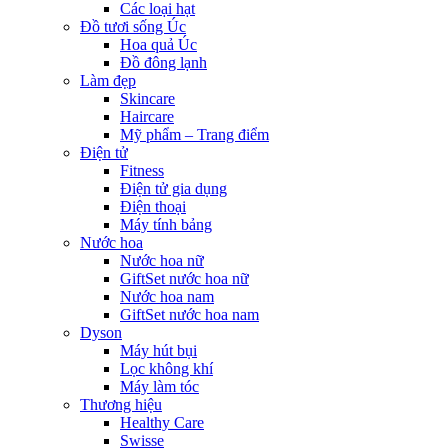
Các loại hạt
Đồ tươi sống Úc
Hoa quả Úc
Đồ đông lạnh
Làm đẹp
Skincare
Haircare
Mỹ phẩm – Trang điểm
Điện tử
Fitness
Điện tử gia dụng
Điện thoại
Máy tính bảng
Nước hoa
Nước hoa nữ
GiftSet nước hoa nữ
Nước hoa nam
GiftSet nước hoa nam
Dyson
Máy hút bụi
Lọc không khí
Máy làm tóc
Thương hiệu
Healthy Care
Swisse