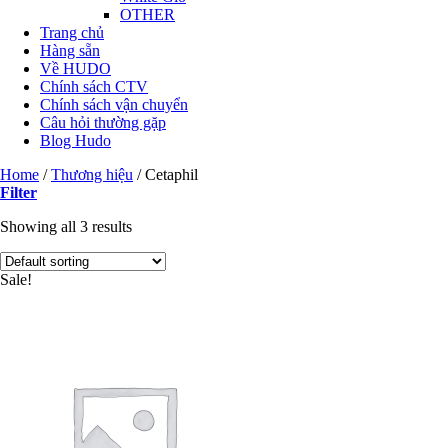
OTHER
Trang chủ
Hàng sẵn
Về HUDO
Chính sách CTV
Chính sách vận chuyển
Câu hỏi thường gặp
Blog Hudo
Home
/
Thương hiệu
/
Cetaphil
Filter
Showing all 3 results
Sale!