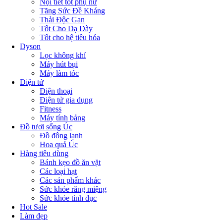
Nội tiết tốt phụ nữ
Tăng Sức Đề Kháng
Thải Độc Gan
Tốt Cho Dạ Dày
Tốt cho hệ tiêu hóa
Dyson
Lọc không khí
Máy hút bụi
Máy làm tóc
Điện tử
Điện thoại
Điện tử gia dụng
Fitness
Máy tính bảng
Đồ tươi sống Úc
Đồ đông lạnh
Hoa quả Úc
Hàng tiêu dùng
Bánh kẹo đồ ăn vặt
Các loại hạt
Các sản phẩm khác
Sức khỏe răng miệng
Sức khỏe tình dục
Hot Sale
Làm đẹp