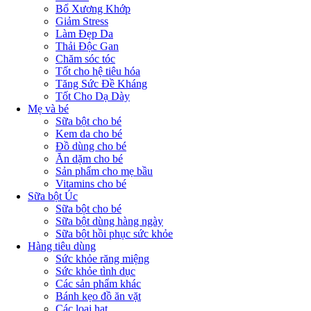
Bổ Xương Khớp
Giảm Stress
Làm Đẹp Da
Thải Độc Gan
Chăm sóc tóc
Tốt cho hệ tiêu hóa
Tăng Sức Đề Kháng
Tốt Cho Dạ Dày
Mẹ và bé
Sữa bột cho bé
Kem da cho bé
Đồ dùng cho bé
Ăn dặm cho bé
Sản phẩm cho mẹ bầu
Vitamins cho bé
Sữa bột Úc
Sữa bột cho bé
Sữa bột dùng hàng ngày
Sữa bột hồi phục sức khỏe
Hàng tiêu dùng
Sức khỏe răng miệng
Sức khỏe tình dục
Các sản phẩm khác
Bánh kẹo đồ ăn vặt
Các loại hạt