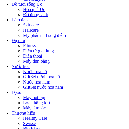
Đồ tươi sống Úc
Hoa quả Úc
Đồ đông lạnh
Làm đẹp
Skincare
Haircare
Mỹ phẩm – Trang điểm
Điện tử
Fitness
Điện tử gia dụng
Điện thoại
Máy tính bảng
Nước hoa
Nước hoa nữ
GiftSet nước hoa nữ
Nước hoa nam
GiftSet nước hoa nam
Dyson
Máy hút bụi
Lọc không khí
Máy làm tóc
Thương hiệu
Healthy Care
Swisse
Bio Island