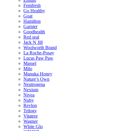
Ensure
Femfresh
Go Healthy
Goat
Hamilton
Garnier
Goodhealth
Red seal
Jack N Jill
Woolworth Brand
La Roche-Posay
Lucas Paw Paw
Massel
Milo
Manuka Honey
Nature’s Own
Neutrogena
Nexium
Nivea
Nuby
Revlon
Trilogy
Vitatree
Wagner
White Glo