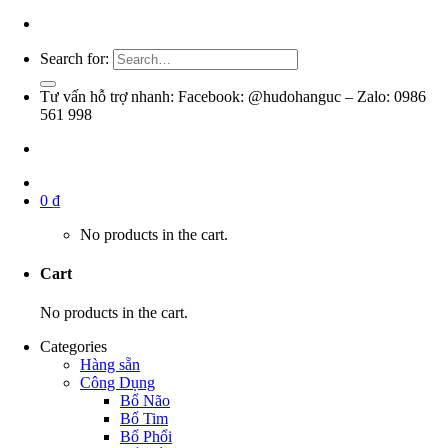
Search for:
Tư vấn hỗ trợ nhanh: Facebook: @hudohanguc – Zalo: 0986
561 998
0
₫
No products in the cart.
Cart
No products in the cart.
Categories
Hàng sẵn
Công Dụng
Bổ Não
Bổ Tim
Bổ Phổi