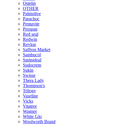
Ostelin
OTHER
Palmolive
Parachoc
Pentavite
Prospan
Red seal
Redwin
Revlon
Saffron Market
Sambucol
Springleaf
Sudocrem
Sukin
Swisse
Thera Lady
Thompson's
Trilogy
Vaseline
Vicks
Vitatree
Wagner
White Glo
Woolworth Brand