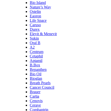
Bio Island
Nature’s Way
Ostelin
Eaoron
Life Space
Caruso
Durex
Elevit & Menevit
Sukin
Oral B
A2
Centrum
Cetaphil
Aptamil
B.Box
Bepanthen
Bio Oil
Bioglan
Breath Pearls
Cancer Council
Brauer
Cartia
Cenovis
Cerave
Combantrin