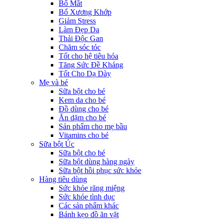
Bổ Mắt
Bổ Xương Khớp
Giảm Stress
Làm Đẹp Da
Thải Độc Gan
Chăm sóc tóc
Tốt cho hệ tiêu hóa
Tăng Sức Đề Kháng
Tốt Cho Dạ Dày
Mẹ và bé
Sữa bột cho bé
Kem da cho bé
Đồ dùng cho bé
Ăn dặm cho bé
Sản phẩm cho mẹ bầu
Vitamins cho bé
Sữa bột Úc
Sữa bột cho bé
Sữa bột dùng hàng ngày
Sữa bột hồi phục sức khỏe
Hàng tiêu dùng
Sức khỏe răng miệng
Sức khỏe tình dục
Các sản phẩm khác
Bánh kẹo đồ ăn vặt