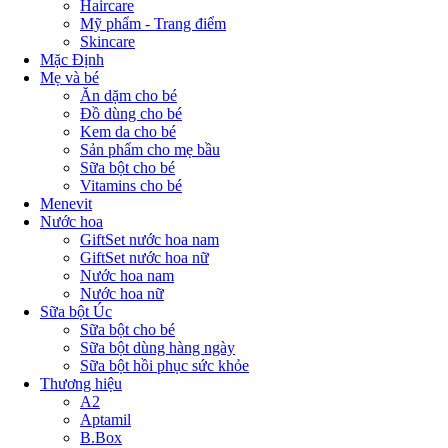
Haircare
Mỹ phẩm - Trang điểm
Skincare
Mặc Định
Mẹ và bé
Ăn dặm cho bé
Đồ dùng cho bé
Kem da cho bé
Sản phẩm cho mẹ bầu
Sữa bột cho bé
Vitamins cho bé
Menevit
Nước hoa
GiftSet nước hoa nam
GiftSet nước hoa nữ
Nước hoa nam
Nước hoa nữ
Sữa bột Úc
Sữa bột cho bé
Sữa bột dùng hàng ngày
Sữa bột hồi phục sức khỏe
Thương hiệu
A2
Aptamil
B.Box