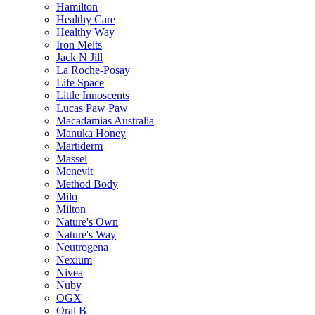
Hamilton
Healthy Care
Healthy Way
Iron Melts
Jack N Jill
La Roche-Posay
Life Space
Little Innoscents
Lucas Paw Paw
Macadamias Australia
Manuka Honey
Martiderm
Massel
Menevit
Method Body
Milo
Milton
Nature's Own
Nature's Way
Neutrogena
Nexium
Nivea
Nuby
OGX
Oral B