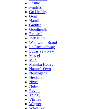
Ensure
Femfresh
Go Healthy
Goat
Hamilton
Garnier
Goodhealth
Red seal
Jack N Jill
Woolworth Brand
La Roche-Posay
Lucas Paw Paw
Massel
Milo
Manuka Honey
Nature’s Own
Neutrogena
Nexium
Nivea
Nuby
Revlon
Trilogy
Vitatree
Wagner
White Glo