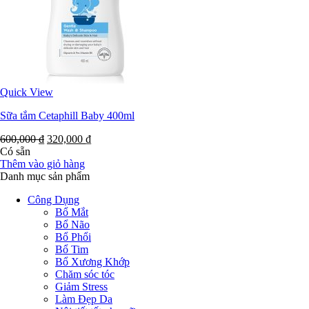
Quick View
Sữa tắm Cetaphill Baby 400ml
600,000
₫
320,000
₫
Có sẵn
Thêm vào giỏ hàng
Danh mục sản phẩm
Công Dụng
Bổ Mắt
Bổ Não
Bổ Phổi
Bổ Tim
Bổ Xương Khớp
Chăm sóc tóc
Giảm Stress
Làm Đẹp Da