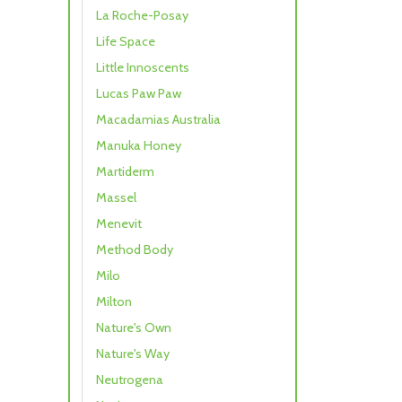
La Roche-Posay
Life Space
Little Innoscents
Lucas Paw Paw
Macadamias Australia
Manuka Honey
Martiderm
Massel
Menevit
Method Body
Milo
Milton
Nature's Own
Nature's Way
Neutrogena