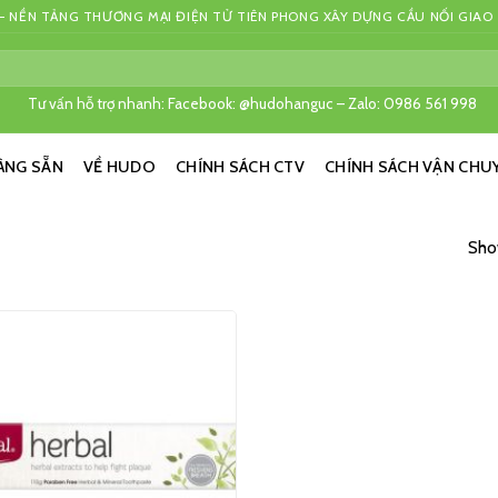
 NỀN TẢNG THƯƠNG MẠI ĐIỆN TỬ TIÊN PHONG XÂY DỰNG CẦU NỐI GIAO
Tư vấn hỗ trợ nhanh: Facebook: @hudohanguc – Zalo: 0986 561 998
ÀNG SẴN
VỀ HUDO
CHÍNH SÁCH CTV
CHÍNH SÁCH VẬN CHU
Show