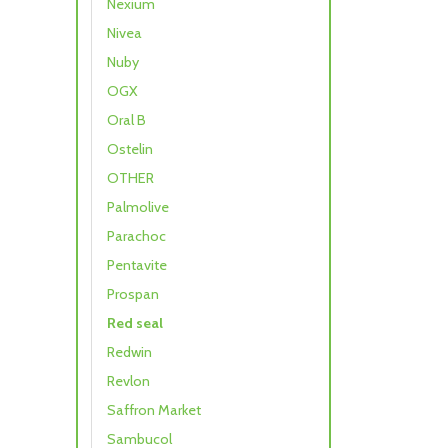
Nexium
Nivea
Nuby
OGX
Oral B
Ostelin
OTHER
Palmolive
Parachoc
Pentavite
Prospan
Red seal
Redwin
Revlon
Saffron Market
Sambucol