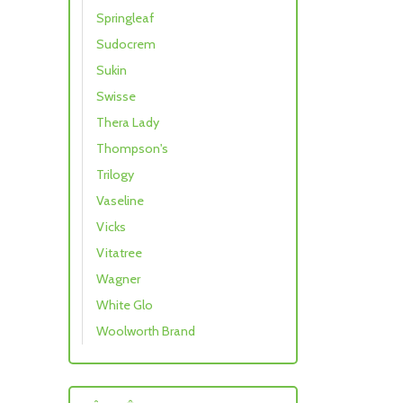
Springleaf
Sudocrem
Sukin
Swisse
Thera Lady
Thompson's
Trilogy
Vaseline
Vicks
Vitatree
Wagner
White Glo
Woolworth Brand