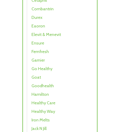
Cetaphil
Combantrin
Durex
Eaoron
Elevit & Menevit
Ensure
Femfresh
Garnier
Go Healthy
Goat
Goodhealth
Hamilton
Healthy Care
Healthy Way
Iron Melts
Jack N Jill