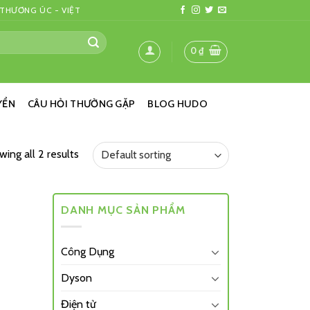
 THƯƠNG ÚC - VIỆT
0
₫
YỂN
CÂU HỎI THƯỜNG GẶP
BLOG HUDO
ing all 2 results
DANH MỤC SẢN PHẨM
Công Dụng
Dyson
Điện tử