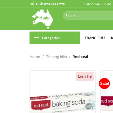
Skip
HỖ TRỢ: 0986.561.998
HUDO AUSTRALIA –
to
Search
content
for:
Categories
TRANG CHỦ
H
Home
/
Thương hiệu
/
Red seal
Liên Hệ
Sale!