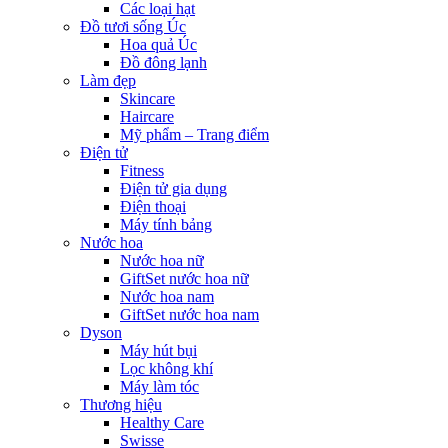
Các loại hạt
Đồ tươi sống Úc
Hoa quả Úc
Đồ đông lạnh
Làm đẹp
Skincare
Haircare
Mỹ phẩm – Trang điểm
Điện tử
Fitness
Điện tử gia dụng
Điện thoại
Máy tính bảng
Nước hoa
Nước hoa nữ
GiftSet nước hoa nữ
Nước hoa nam
GiftSet nước hoa nam
Dyson
Máy hút bụi
Lọc không khí
Máy làm tóc
Thương hiệu
Healthy Care
Swisse