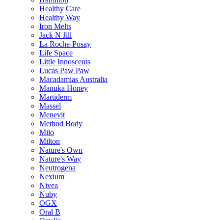
Healthy Care
Healthy Way
Iron Melts
Jack N Jill
La Roche-Posay
Life Space
Little Innoscents
Lucas Paw Paw
Macadamias Australia
Manuka Honey
Martiderm
Massel
Menevit
Method Body
Milo
Milton
Nature's Own
Nature's Way
Neutrogena
Nexium
Nivea
Nuby
OGX
Oral B