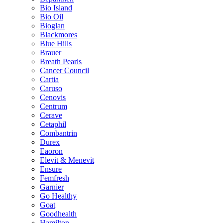
Bio Island
Bio Oil
Bioglan
Blackmores
Blue Hills
Brauer
Breath Pearls
Cancer Council
Cartia
Caruso
Cenovis
Centrum
Cerave
Cetaphil
Combantrin
Durex
Eaoron
Elevit & Menevit
Ensure
Femfresh
Garnier
Go Healthy
Goat
Goodhealth
Hamilton