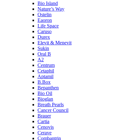
Bio Island
Nature’s Way
Ostelin
Eaoron
Life Space
Caruso
Durex
Elevit & Menevit
Sukin
Oral B
A2
Centrum
Cetaphil
Aptamil
B.Box
Bepanthen
Bio Oil
Bioglan
Breath Pearls
Cancer Council
Brauer
Cartia
Cenovis
Cerave
Combantrin