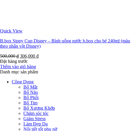
Quick View
B.box Sippy Cup Disney – Bình uống nước b.box cho bé 240ml (màu
theo nhân vật Disney)
500,000
₫
306,000
₫
Đặt hàng trước
Thêm vào giỏ hàng
Danh mục sản phẩm
Công Dụng
Bổ Mắt
Bổ Não
Bổ Phổi
Bổ Tim
Bổ Xương Khớp
Chăm sóc tóc
Giảm Stress
Làm Đẹp Da
Nội tiết tốt phụ nữ