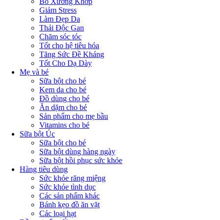
Bổ Xương Khớp
Giảm Stress
Làm Đẹp Da
Thải Độc Gan
Chăm sóc tóc
Tốt cho hệ tiêu hóa
Tăng Sức Đề Kháng
Tốt Cho Dạ Dày
Mẹ và bé
Sữa bột cho bé
Kem da cho bé
Đồ dùng cho bé
Ăn dặm cho bé
Sản phẩm cho mẹ bầu
Vitamins cho bé
Sữa bột Úc
Sữa bột cho bé
Sữa bột dùng hàng ngày
Sữa bột hồi phục sức khỏe
Hàng tiêu dùng
Sức khỏe răng miệng
Sức khỏe tình dục
Các sản phẩm khác
Bánh kẹo đồ ăn vặt
Các loại hạt