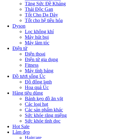
Tăng Sức Đề Kháng
Thải Độc Gan
Tốt Cho Dạ Dày
Tốt cho hệ tiêu hóa
Dyson
Lọc không khí
Máy hút bụi
Máy làm tóc
Điện tử
Điện thoại
Điện tử gia dụng
Fitness
Máy tính bảng
Đồ tươi sống Úc
Đồ đông lạnh
Hoa quả Úc
Hàng tiêu dùng
Bánh kẹo đồ ăn vặt
Các loại hạt
Các sản phẩm khác
Sức khỏe răng miệng
Sức khỏe tình dục
Hot Sale
Làm đẹp
Haircare