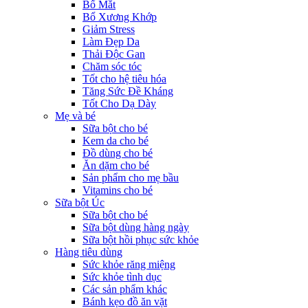
Bổ Mắt
Bổ Xương Khớp
Giảm Stress
Làm Đẹp Da
Thải Độc Gan
Chăm sóc tóc
Tốt cho hệ tiêu hóa
Tăng Sức Đề Kháng
Tốt Cho Dạ Dày
Mẹ và bé
Sữa bột cho bé
Kem da cho bé
Đồ dùng cho bé
Ăn dặm cho bé
Sản phẩm cho mẹ bầu
Vitamins cho bé
Sữa bột Úc
Sữa bột cho bé
Sữa bột dùng hàng ngày
Sữa bột hồi phục sức khỏe
Hàng tiêu dùng
Sức khỏe răng miệng
Sức khỏe tình dục
Các sản phẩm khác
Bánh kẹo đồ ăn vặt