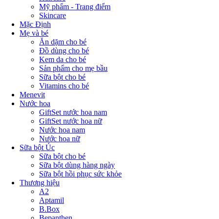
Mỹ phẩm - Trang điểm
Skincare
Mặc Định
Mẹ và bé
Ăn dặm cho bé
Đồ dùng cho bé
Kem da cho bé
Sản phẩm cho mẹ bầu
Sữa bột cho bé
Vitamins cho bé
Menevit
Nước hoa
GiftSet nước hoa nam
GiftSet nước hoa nữ
Nước hoa nam
Nước hoa nữ
Sữa bột Úc
Sữa bột cho bé
Sữa bột dùng hàng ngày
Sữa bột hồi phục sức khỏe
Thương hiệu
A2
Aptamil
B.Box
Bepanthen