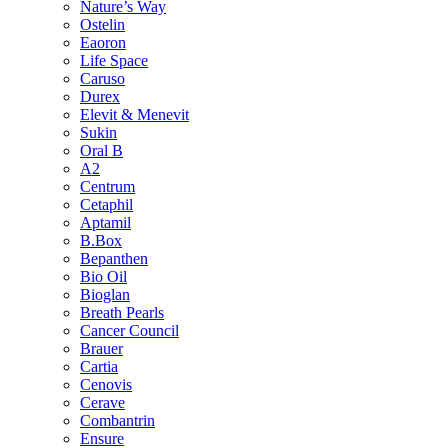
Nature’s Way
Ostelin
Eaoron
Life Space
Caruso
Durex
Elevit & Menevit
Sukin
Oral B
A2
Centrum
Cetaphil
Aptamil
B.Box
Bepanthen
Bio Oil
Bioglan
Breath Pearls
Cancer Council
Brauer
Cartia
Cenovis
Cerave
Combantrin
Ensure