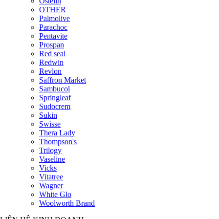
Ostelin
OTHER
Palmolive
Parachoc
Pentavite
Prospan
Red seal
Redwin
Revlon
Saffron Market
Sambucol
Springleaf
Sudocrem
Sukin
Swisse
Thera Lady
Thompson's
Trilogy
Vaseline
Vicks
Vitatree
Wagner
White Glo
Woolworth Brand