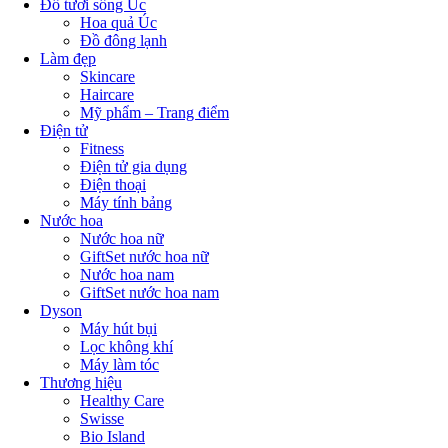
Đồ tươi sống Úc
Hoa quả Úc
Đồ đông lạnh
Làm đẹp
Skincare
Haircare
Mỹ phẩm – Trang điểm
Điện tử
Fitness
Điện tử gia dụng
Điện thoại
Máy tính bảng
Nước hoa
Nước hoa nữ
GiftSet nước hoa nữ
Nước hoa nam
GiftSet nước hoa nam
Dyson
Máy hút bụi
Lọc không khí
Máy làm tóc
Thương hiệu
Healthy Care
Swisse
Bio Island