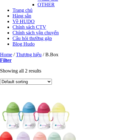
OTHER
Trang chủ
Hàng sẵn
Về HUDO
Chính sách CTV
Chính sách vận chuyển
Câu hỏi thường gặp
Blog Hudo
Home
/
Thương hiệu
/
B.Box
Filter
Showing all 2 results