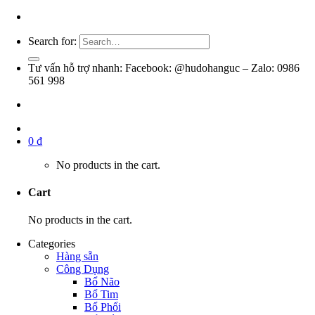
Search for:
Tư vấn hỗ trợ nhanh: Facebook: @hudohanguc – Zalo: 0986
561 998
0
₫
No products in the cart.
Cart
No products in the cart.
Categories
Hàng sẵn
Công Dụng
Bổ Não
Bổ Tim
Bổ Phổi