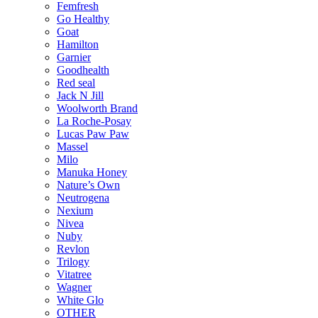
Femfresh
Go Healthy
Goat
Hamilton
Garnier
Goodhealth
Red seal
Jack N Jill
Woolworth Brand
La Roche-Posay
Lucas Paw Paw
Massel
Milo
Manuka Honey
Nature’s Own
Neutrogena
Nexium
Nivea
Nuby
Revlon
Trilogy
Vitatree
Wagner
White Glo
OTHER