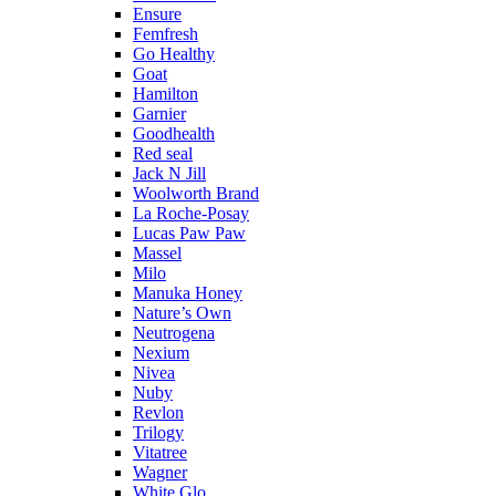
Ensure
Femfresh
Go Healthy
Goat
Hamilton
Garnier
Goodhealth
Red seal
Jack N Jill
Woolworth Brand
La Roche-Posay
Lucas Paw Paw
Massel
Milo
Manuka Honey
Nature’s Own
Neutrogena
Nexium
Nivea
Nuby
Revlon
Trilogy
Vitatree
Wagner
White Glo