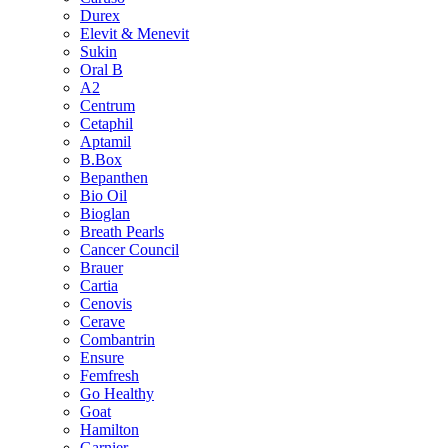
Durex
Elevit & Menevit
Sukin
Oral B
A2
Centrum
Cetaphil
Aptamil
B.Box
Bepanthen
Bio Oil
Bioglan
Breath Pearls
Cancer Council
Brauer
Cartia
Cenovis
Cerave
Combantrin
Ensure
Femfresh
Go Healthy
Goat
Hamilton
Garnier