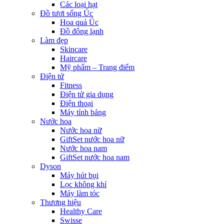
Các loại hạt
Đồ tươi sống Úc
Hoa quả Úc
Đồ đông lạnh
Làm đẹp
Skincare
Haircare
Mỹ phẩm – Trang điểm
Điện tử
Fitness
Điện tử gia dụng
Điện thoại
Máy tính bảng
Nước hoa
Nước hoa nữ
GiftSet nước hoa nữ
Nước hoa nam
GiftSet nước hoa nam
Dyson
Máy hút bụi
Lọc không khí
Máy làm tóc
Thương hiệu
Healthy Care
Swisse