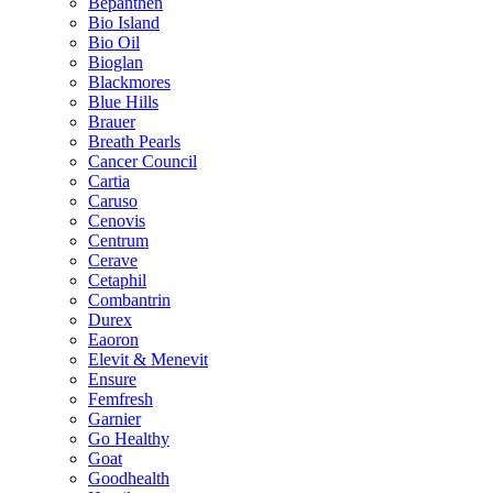
Bepanthen
Bio Island
Bio Oil
Bioglan
Blackmores
Blue Hills
Brauer
Breath Pearls
Cancer Council
Cartia
Caruso
Cenovis
Centrum
Cerave
Cetaphil
Combantrin
Durex
Eaoron
Elevit & Menevit
Ensure
Femfresh
Garnier
Go Healthy
Goat
Goodhealth