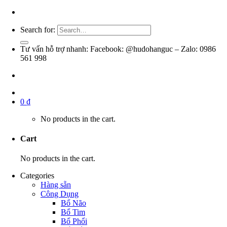
Search for:
Tư vấn hỗ trợ nhanh: Facebook: @hudohanguc – Zalo: 0986
561 998
0
₫
No products in the cart.
Cart
No products in the cart.
Categories
Hàng sẵn
Công Dụng
Bổ Não
Bổ Tim
Bổ Phổi