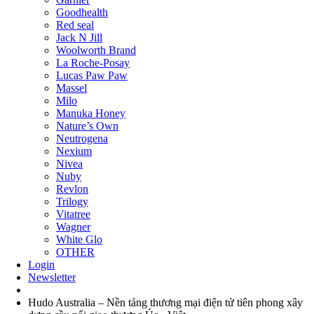
Goodhealth
Red seal
Jack N Jill
Woolworth Brand
La Roche-Posay
Lucas Paw Paw
Massel
Milo
Manuka Honey
Nature’s Own
Neutrogena
Nexium
Nivea
Nuby
Revlon
Trilogy
Vitatree
Wagner
White Glo
OTHER
Login
Newsletter
Hudo Australia – Nền tảng thương mại điện tử tiên phong xây