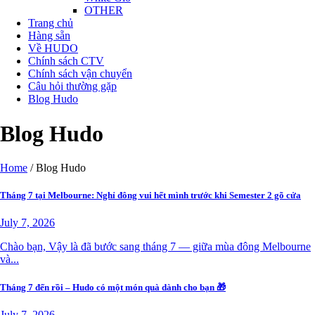
OTHER
Trang chủ
Hàng sẵn
Về HUDO
Chính sách CTV
Chính sách vận chuyển
Câu hỏi thường gặp
Blog Hudo
Blog Hudo
Home
/
Blog Hudo
Tháng 7 tại Melbourne: Nghỉ đông vui hết mình trước khi Semester 2 gõ cửa
July 7, 2026
Chào bạn, Vậy là đã bước sang tháng 7 — giữa mùa đông Melbourne
và...
Tháng 7 đến rồi – Hudo có một món quà dành cho bạn 🎁
July 7, 2026