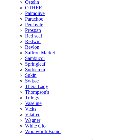
Ostelin
OTHER
Palmolive
Parachoc
Pentavite
Prospan
Red seal
Redwin
Revlon
Saffron Market
Sambucol
Springleaf
Sudocrem
Sukin
Swisse
Thera Lady
Thompson's
Trilogy
Vaseline
Vicks
Vitatree
Wagner
White Glo
Woolworth Brand