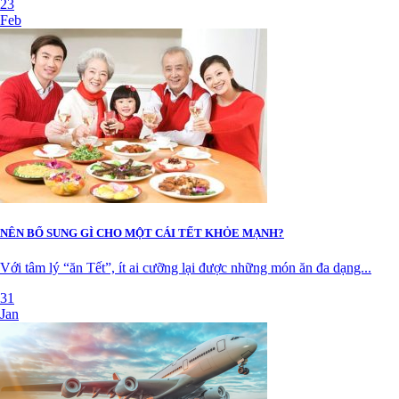
23
Feb
NÊN BỔ SUNG GÌ CHO MỘT CÁI TẾT KHỎE MẠNH?
Với tâm lý “ăn Tết”, ít ai cưỡng lại được những món ăn đa dạng...
31
Jan