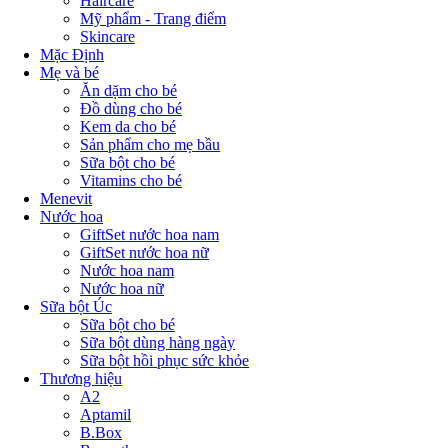
Haircare
Mỹ phẩm - Trang điểm
Skincare
Mặc Định
Mẹ và bé
Ăn dặm cho bé
Đồ dùng cho bé
Kem da cho bé
Sản phẩm cho mẹ bầu
Sữa bột cho bé
Vitamins cho bé
Menevit
Nước hoa
GiftSet nước hoa nam
GiftSet nước hoa nữ
Nước hoa nam
Nước hoa nữ
Sữa bột Úc
Sữa bột cho bé
Sữa bột dùng hàng ngày
Sữa bột hồi phục sức khỏe
Thương hiệu
A2
Aptamil
B.Box