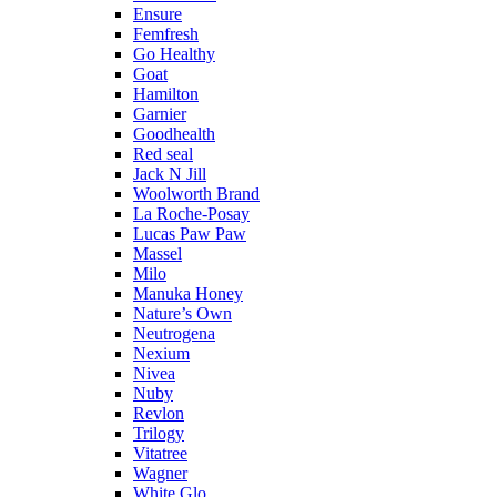
Ensure
Femfresh
Go Healthy
Goat
Hamilton
Garnier
Goodhealth
Red seal
Jack N Jill
Woolworth Brand
La Roche-Posay
Lucas Paw Paw
Massel
Milo
Manuka Honey
Nature’s Own
Neutrogena
Nexium
Nivea
Nuby
Revlon
Trilogy
Vitatree
Wagner
White Glo