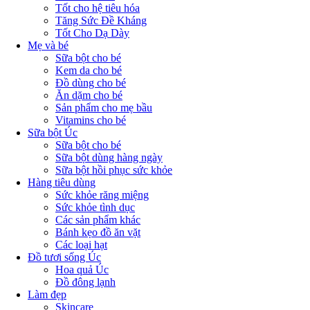
Tốt cho hệ tiêu hóa
Tăng Sức Đề Kháng
Tốt Cho Dạ Dày
Mẹ và bé
Sữa bột cho bé
Kem da cho bé
Đồ dùng cho bé
Ăn dặm cho bé
Sản phẩm cho mẹ bầu
Vitamins cho bé
Sữa bột Úc
Sữa bột cho bé
Sữa bột dùng hàng ngày
Sữa bột hồi phục sức khỏe
Hàng tiêu dùng
Sức khỏe răng miệng
Sức khỏe tình dục
Các sản phẩm khác
Bánh kẹo đồ ăn vặt
Các loại hạt
Đồ tươi sống Úc
Hoa quả Úc
Đồ đông lạnh
Làm đẹp
Skincare