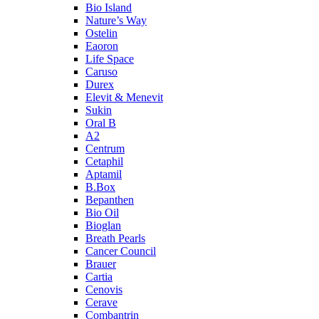
Bio Island
Nature’s Way
Ostelin
Eaoron
Life Space
Caruso
Durex
Elevit & Menevit
Sukin
Oral B
A2
Centrum
Cetaphil
Aptamil
B.Box
Bepanthen
Bio Oil
Bioglan
Breath Pearls
Cancer Council
Brauer
Cartia
Cenovis
Cerave
Combantrin