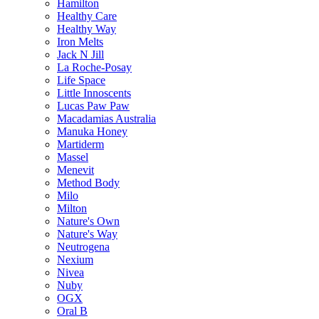
Hamilton
Healthy Care
Healthy Way
Iron Melts
Jack N Jill
La Roche-Posay
Life Space
Little Innoscents
Lucas Paw Paw
Macadamias Australia
Manuka Honey
Martiderm
Massel
Menevit
Method Body
Milo
Milton
Nature's Own
Nature's Way
Neutrogena
Nexium
Nivea
Nuby
OGX
Oral B