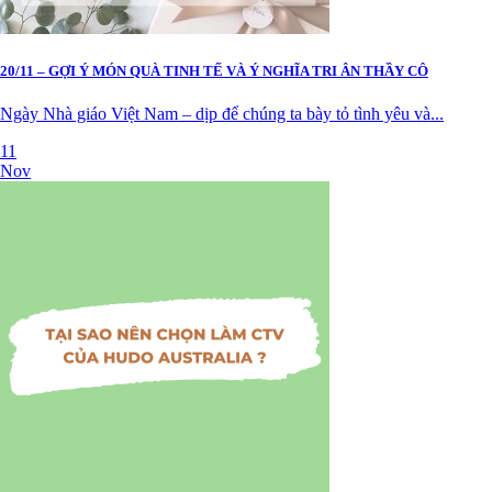
20/11 – GỢI Ý MÓN QUÀ TINH TẾ VÀ Ý NGHĨA TRI ÂN THẦY CÔ
Ngày Nhà giáo Việt Nam – dịp để chúng ta bày tỏ tình yêu và...
11
Nov