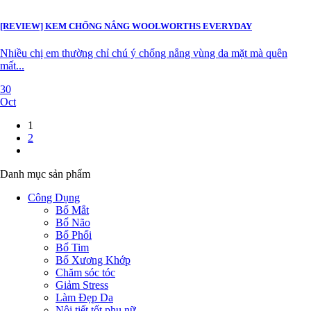
[REVIEW] KEM CHỐNG NẮNG WOOLWORTHS EVERYDAY
Nhiều chị em thường chỉ chú ý chống nắng vùng da mặt mà quên
mất...
30
Oct
1
2
Danh mục sản phẩm
Công Dụng
Bổ Mắt
Bổ Não
Bổ Phổi
Bổ Tim
Bổ Xương Khớp
Chăm sóc tóc
Giảm Stress
Làm Đẹp Da
Nội tiết tốt phụ nữ