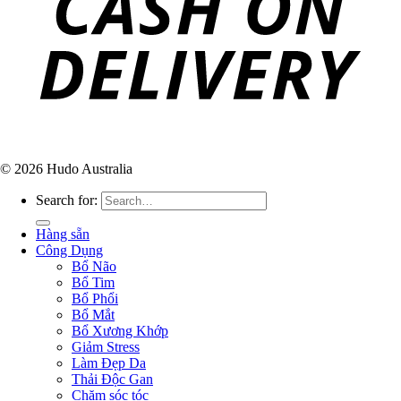
© 2026 Hudo Australia
Search for:
Hàng sẵn
Công Dụng
Bổ Não
Bổ Tim
Bổ Phổi
Bổ Mắt
Bổ Xương Khớp
Giảm Stress
Làm Đẹp Da
Thải Độc Gan
Chăm sóc tóc