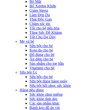
Bổ Mắt
Bổ Xương Khớp
Giảm Stress
Làm Đẹp Da
Thải Độc Gan
Chăm sóc tóc
Tốt cho hệ tiêu hóa
Tăng Sức Đề Kháng
Tốt Cho Dạ Dày
Mẹ và bé
Sữa bột cho bé
Kem da cho bé
Đồ dùng cho bé
Ăn dặm cho bé
Sản phẩm cho mẹ bầu
Vitamins cho bé
Sữa bột Úc
Sữa bột cho bé
Sữa bột dùng hàng ngày
Sữa bột hồi phục sức khỏe
Hàng tiêu dùng
Sức khỏe răng miệng
Sức khỏe tình dục
Các sản phẩm khác
Bánh kẹo đồ ăn vặt