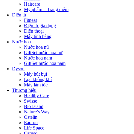
Haircare
Mỹ phẩm – Trang điểm
Điện tử
Fitness
Điện tử gia dụng
Điện thoại
Máy tính bảng
Nước hoa
Nước hoa nữ
GiftSet nước hoa nữ
Nước hoa nam
GiftSet nước hoa nam
Dyson
Máy hút bụi
Lọc không khí
Máy làm tóc
Thương hiệu
Healthy Care
Swisse
Bio Island
Nature’s Way
Ostelin
Eaoron
Life Space
Caruso