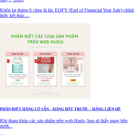
Khép lại tháng 6 cũng là lúc EOFY (End of Financial Year Sale) chính
thức kết thúc....
PHÂN BIỆT HÀNG CÓ SẴN – HÀNG ĐẶT TRƯỚC – HÀNG LIÊN HỆ
Khi tham khảo các sản phẩm trên web Hudo, bạn sẽ thấy ngay bên
dưới...