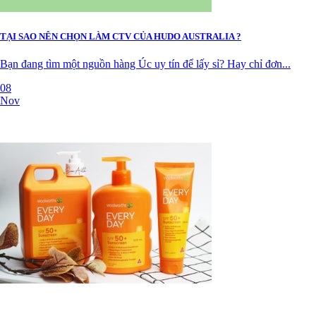
TẠI SAO NÊN CHỌN LÀM CTV CỦA HUDO AUSTRALIA ?
Bạn đang tìm một nguồn hàng Úc uy tín để lấy sỉ? Hay chỉ đơn...
08
Nov