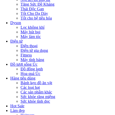
Tăng Sức Đề Kháng
Thải Độc Gan
Tốt Cho Dạ Dày
Tốt cho hệ tiêu hóa
Dyson
Lọc không khí
Máy hút bụi
Máy làm tóc
Điện tử
Điện thoại
Điện tử gia dụng
Fitness
Máy tính bảng
Đồ tươi sống Úc
Đồ đông lạnh
Hoa quả Úc
Hàng tiêu dùng
Bánh kẹo đồ ăn vặt
Các loại hạt
Các sản phẩm khác
Sức khỏe răng miệng
Sức khỏe tình dục
Hot Sale
Làm đẹp