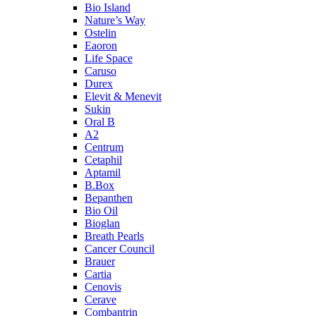
Bio Island
Nature’s Way
Ostelin
Eaoron
Life Space
Caruso
Durex
Elevit & Menevit
Sukin
Oral B
A2
Centrum
Cetaphil
Aptamil
B.Box
Bepanthen
Bio Oil
Bioglan
Breath Pearls
Cancer Council
Brauer
Cartia
Cenovis
Cerave
Combantrin