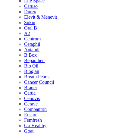
Life Space
Caruso
Durex
Elevit & Menevit
Sukin
Oral B
A2
Centrum
Cetaphil
Aptamil
B.Box
Bepanthen
Bio Oil
Bioglan
Breath Pearls
Cancer Council
Brauer
Cartia
Cenovis
Cerave
Combantrin
Ensure
Femfresh
Go Healthy
Goat