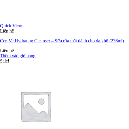
Quick View
Liên hệ
CeraVe Hydrating Cleanser – Sữa rửa mặt dành cho da khô (236ml)
Liên hệ
Thêm vào giỏ hàng
Sale!