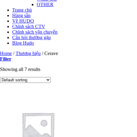
OTHER
Trang chủ
Hàng sẵn
Về HUDO
Chính sách CTV
Chính sách vận chuyển
Câu hỏi thường gặp
Blog Hudo
Home
/
Thương hiệu
/
Cerave
Filter
Showing all 7 results