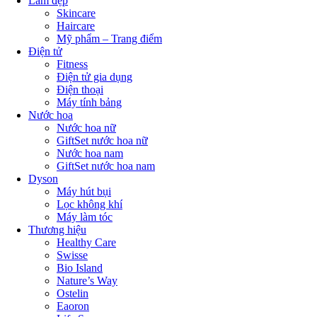
Làm đẹp
Skincare
Haircare
Mỹ phẩm – Trang điểm
Điện tử
Fitness
Điện tử gia dụng
Điện thoại
Máy tính bảng
Nước hoa
Nước hoa nữ
GiftSet nước hoa nữ
Nước hoa nam
GiftSet nước hoa nam
Dyson
Máy hút bụi
Lọc không khí
Máy làm tóc
Thương hiệu
Healthy Care
Swisse
Bio Island
Nature’s Way
Ostelin
Eaoron