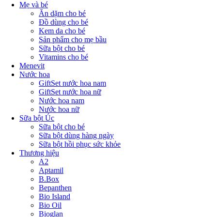
Mẹ và bé
Ăn dặm cho bé
Đồ dùng cho bé
Kem da cho bé
Sản phẩm cho mẹ bầu
Sữa bột cho bé
Vitamins cho bé
Menevit
Nước hoa
GiftSet nước hoa nam
GiftSet nước hoa nữ
Nước hoa nam
Nước hoa nữ
Sữa bột Úc
Sữa bột cho bé
Sữa bột dùng hàng ngày
Sữa bột hồi phục sức khỏe
Thương hiệu
A2
Aptamil
B.Box
Bepanthen
Bio Island
Bio Oil
Bioglan