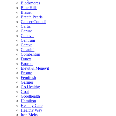
Blackmores
Blue Hills
Brauer
Breath Pearls
Cancer Council
Cartia
Caruso
Cenovis
Centrum
Cerave
Cetaphil
Combantrin
Durex
Eaoron
Elevit & Menevit
Ensure
Femfresh
Garnier
Go Healthy
Goat
Goodhealth
Hamilton
Healthy Care
Healthy Way
Iron Melts