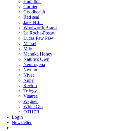
Hamilton
Garnier
Goodhealth
Red seal
Jack N Jill
Woolworth Brand
La Roche-Posay
Lucas Paw Paw
Massel
Milo
Manuka Honey
Nature’s Own
Neutrogena
Nexium
Nivea
Nuby
Revlon
Trilogy
Vitatree
Wagner
White Glo
OTHER
Login
Newsletter