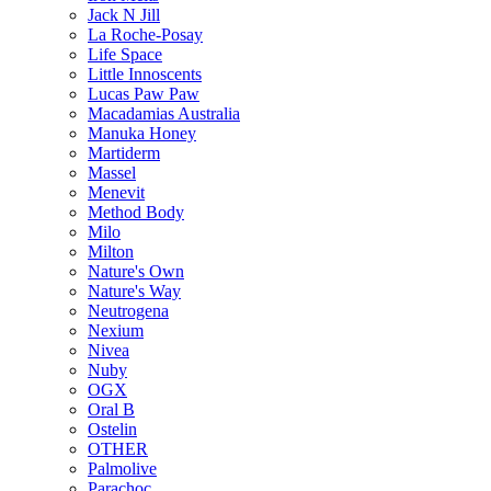
Jack N Jill
La Roche-Posay
Life Space
Little Innoscents
Lucas Paw Paw
Macadamias Australia
Manuka Honey
Martiderm
Massel
Menevit
Method Body
Milo
Milton
Nature's Own
Nature's Way
Neutrogena
Nexium
Nivea
Nuby
OGX
Oral B
Ostelin
OTHER
Palmolive
Parachoc