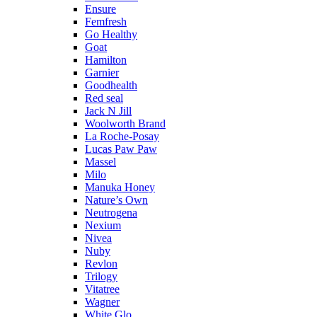
Ensure
Femfresh
Go Healthy
Goat
Hamilton
Garnier
Goodhealth
Red seal
Jack N Jill
Woolworth Brand
La Roche-Posay
Lucas Paw Paw
Massel
Milo
Manuka Honey
Nature’s Own
Neutrogena
Nexium
Nivea
Nuby
Revlon
Trilogy
Vitatree
Wagner
White Glo