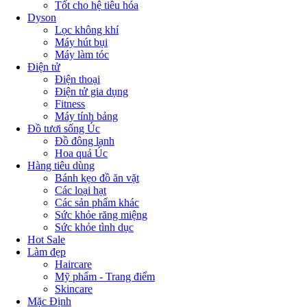
Tốt cho hệ tiêu hóa
Dyson
Lọc không khí
Máy hút bụi
Máy làm tóc
Điện tử
Điện thoại
Điện tử gia dụng
Fitness
Máy tính bảng
Đồ tươi sống Úc
Đồ đông lạnh
Hoa quả Úc
Hàng tiêu dùng
Bánh kẹo đồ ăn vặt
Các loại hạt
Các sản phẩm khác
Sức khỏe răng miệng
Sức khỏe tình dục
Hot Sale
Làm đẹp
Haircare
Mỹ phẩm - Trang điểm
Skincare
Mặc Định