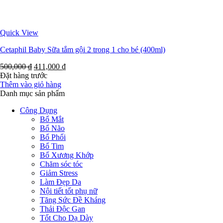
Quick View
Cetaphil Baby Sữa tắm gội 2 trong 1 cho bé (400ml)
500,000
₫
411,000
₫
Đặt hàng trước
Thêm vào giỏ hàng
Danh mục sản phẩm
Công Dụng
Bổ Mắt
Bổ Não
Bổ Phổi
Bổ Tim
Bổ Xương Khớp
Chăm sóc tóc
Giảm Stress
Làm Đẹp Da
Nội tiết tốt phụ nữ
Tăng Sức Đề Kháng
Thải Độc Gan
Tốt Cho Dạ Dày