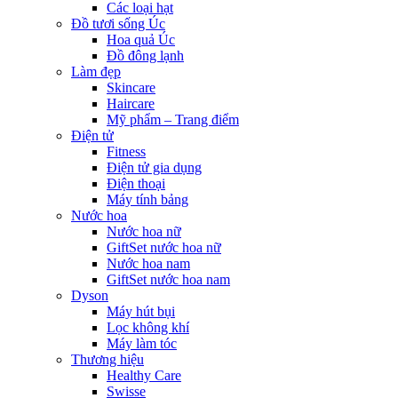
Các loại hạt
Đồ tươi sống Úc
Hoa quả Úc
Đồ đông lạnh
Làm đẹp
Skincare
Haircare
Mỹ phẩm – Trang điểm
Điện tử
Fitness
Điện tử gia dụng
Điện thoại
Máy tính bảng
Nước hoa
Nước hoa nữ
GiftSet nước hoa nữ
Nước hoa nam
GiftSet nước hoa nam
Dyson
Máy hút bụi
Lọc không khí
Máy làm tóc
Thương hiệu
Healthy Care
Swisse