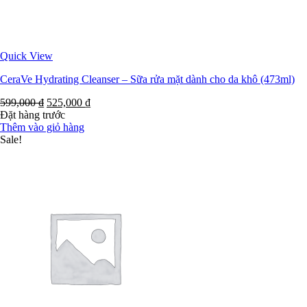
Quick View
CeraVe Hydrating Cleanser – Sữa rửa mặt dành cho da khô (473ml)
599,000
₫
525,000
₫
Đặt hàng trước
Thêm vào giỏ hàng
Sale!