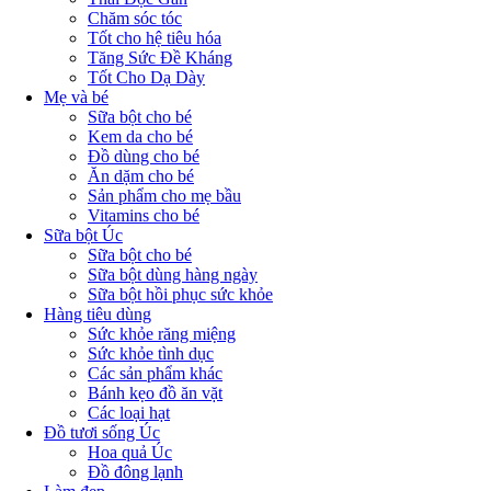
Chăm sóc tóc
Tốt cho hệ tiêu hóa
Tăng Sức Đề Kháng
Tốt Cho Dạ Dày
Mẹ và bé
Sữa bột cho bé
Kem da cho bé
Đồ dùng cho bé
Ăn dặm cho bé
Sản phẩm cho mẹ bầu
Vitamins cho bé
Sữa bột Úc
Sữa bột cho bé
Sữa bột dùng hàng ngày
Sữa bột hồi phục sức khỏe
Hàng tiêu dùng
Sức khỏe răng miệng
Sức khỏe tình dục
Các sản phẩm khác
Bánh kẹo đồ ăn vặt
Các loại hạt
Đồ tươi sống Úc
Hoa quả Úc
Đồ đông lạnh