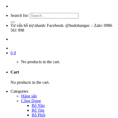
Search for:
Tư vấn hỗ trợ nhanh: Facebook: @hudohanguc – Zalo: 0986
561 998
0
₫
No products in the cart.
Cart
No products in the cart.
Categories
Hàng sẵn
Công Dụng
Bổ Não
Bổ Tim
Bổ Phổi