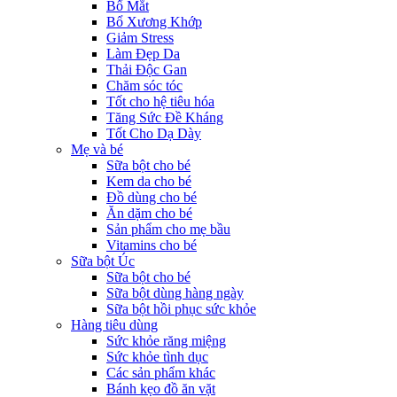
Bổ Mắt
Bổ Xương Khớp
Giảm Stress
Làm Đẹp Da
Thải Độc Gan
Chăm sóc tóc
Tốt cho hệ tiêu hóa
Tăng Sức Đề Kháng
Tốt Cho Dạ Dày
Mẹ và bé
Sữa bột cho bé
Kem da cho bé
Đồ dùng cho bé
Ăn dặm cho bé
Sản phẩm cho mẹ bầu
Vitamins cho bé
Sữa bột Úc
Sữa bột cho bé
Sữa bột dùng hàng ngày
Sữa bột hồi phục sức khỏe
Hàng tiêu dùng
Sức khỏe răng miệng
Sức khỏe tình dục
Các sản phẩm khác
Bánh kẹo đồ ăn vặt