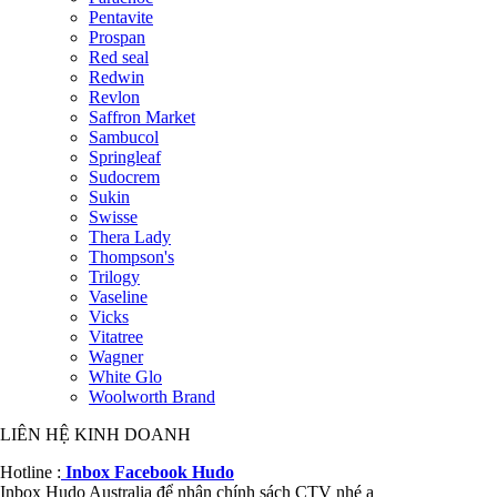
Pentavite
Prospan
Red seal
Redwin
Revlon
Saffron Market
Sambucol
Springleaf
Sudocrem
Sukin
Swisse
Thera Lady
Thompson's
Trilogy
Vaseline
Vicks
Vitatree
Wagner
White Glo
Woolworth Brand
LIÊN HỆ KINH DOANH
Hotline :
Inbox Facebook Hudo
Inbox Hudo Australia để nhận chính sách CTV nhé ạ