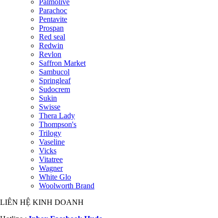
Palmolive
Parachoc
Pentavite
Prospan
Red seal
Redwin
Revlon
Saffron Market
Sambucol
Springleaf
Sudocrem
Sukin
Swisse
Thera Lady
Thompson's
Trilogy
Vaseline
Vicks
Vitatree
Wagner
White Glo
Woolworth Brand
LIÊN HỆ KINH DOANH