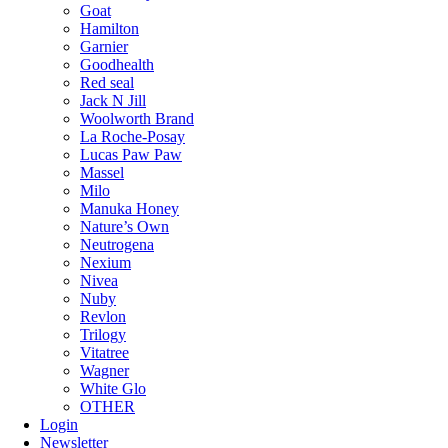
Goat
Hamilton
Garnier
Goodhealth
Red seal
Jack N Jill
Woolworth Brand
La Roche-Posay
Lucas Paw Paw
Massel
Milo
Manuka Honey
Nature’s Own
Neutrogena
Nexium
Nivea
Nuby
Revlon
Trilogy
Vitatree
Wagner
White Glo
OTHER
Login
Newsletter