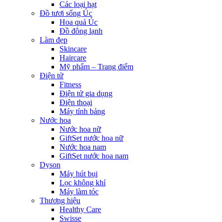
Các loại hạt
Đồ tươi sống Úc
Hoa quả Úc
Đồ đông lạnh
Làm đẹp
Skincare
Haircare
Mỹ phẩm – Trang điểm
Điện tử
Fitness
Điện tử gia dụng
Điện thoại
Máy tính bảng
Nước hoa
Nước hoa nữ
GiftSet nước hoa nữ
Nước hoa nam
GiftSet nước hoa nam
Dyson
Máy hút bụi
Lọc không khí
Máy làm tóc
Thương hiệu
Healthy Care
Swisse