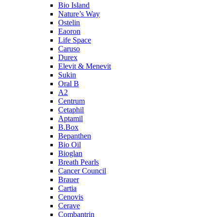
Bio Island
Nature’s Way
Ostelin
Eaoron
Life Space
Caruso
Durex
Elevit & Menevit
Sukin
Oral B
A2
Centrum
Cetaphil
Aptamil
B.Box
Bepanthen
Bio Oil
Bioglan
Breath Pearls
Cancer Council
Brauer
Cartia
Cenovis
Cerave
Combantrin