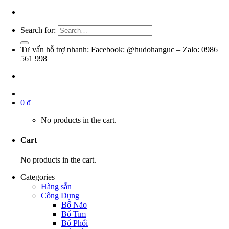
Search for:
Tư vấn hỗ trợ nhanh: Facebook: @hudohanguc – Zalo: 0986
561 998
0
₫
No products in the cart.
Cart
No products in the cart.
Categories
Hàng sẵn
Công Dụng
Bổ Não
Bổ Tim
Bổ Phổi