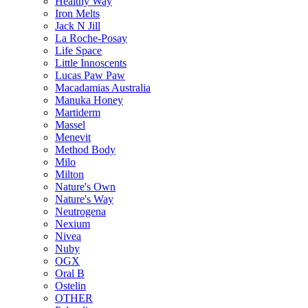
Healthy Way
Iron Melts
Jack N Jill
La Roche-Posay
Life Space
Little Innoscents
Lucas Paw Paw
Macadamias Australia
Manuka Honey
Martiderm
Massel
Menevit
Method Body
Milo
Milton
Nature's Own
Nature's Way
Neutrogena
Nexium
Nivea
Nuby
OGX
Oral B
Ostelin
OTHER