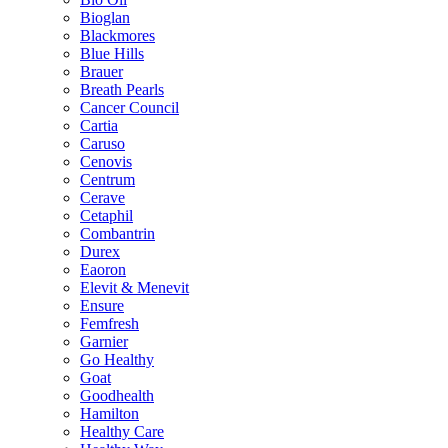
Bioglan
Blackmores
Blue Hills
Brauer
Breath Pearls
Cancer Council
Cartia
Caruso
Cenovis
Centrum
Cerave
Cetaphil
Combantrin
Durex
Eaoron
Elevit & Menevit
Ensure
Femfresh
Garnier
Go Healthy
Goat
Goodhealth
Hamilton
Healthy Care