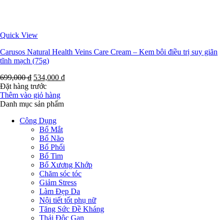
Quick View
Carusos Natural Health Veins Care Cream – Kem bôi điều trị suy giãn
tĩnh mạch (75g)
699,000
₫
534,000
₫
Đặt hàng trước
Thêm vào giỏ hàng
Danh mục sản phẩm
Công Dụng
Bổ Mắt
Bổ Não
Bổ Phổi
Bổ Tim
Bổ Xương Khớp
Chăm sóc tóc
Giảm Stress
Làm Đẹp Da
Nội tiết tốt phụ nữ
Tăng Sức Đề Kháng
Thải Độc Gan