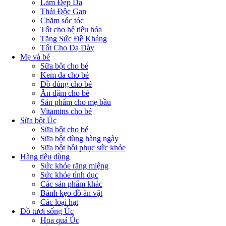
Làm Đẹp Da
Thải Độc Gan
Chăm sóc tóc
Tốt cho hệ tiêu hóa
Tăng Sức Đề Kháng
Tốt Cho Dạ Dày
Mẹ và bé
Sữa bột cho bé
Kem da cho bé
Đồ dùng cho bé
Ăn dặm cho bé
Sản phẩm cho mẹ bầu
Vitamins cho bé
Sữa bột Úc
Sữa bột cho bé
Sữa bột dùng hàng ngày
Sữa bột hồi phục sức khỏe
Hàng tiêu dùng
Sức khỏe răng miệng
Sức khỏe tình dục
Các sản phẩm khác
Bánh kẹo đồ ăn vặt
Các loại hạt
Đồ tươi sống Úc
Hoa quả Úc