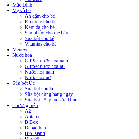
Mặc Định
Mẹ và bé
Ăn dặm cho bé
Đồ dùng cho bé
Kem da cho bé
Sản phẩm cho mẹ bầu
Sữa bột cho bé
Vitamins cho bé
Menevit
Nước hoa
GiftSet nước hoa nam
GiftSet nước hoa nữ
Nước hoa nam
Nước hoa nữ
Sữa bột Úc
Sữa bột cho bé
Sữa bột dùng hàng ngày
Sữa bột hồi phục sức khỏe
Thương hiệu
A2
Aptamil
B.Box
Bepanthen
Bio Island
Bio Oil