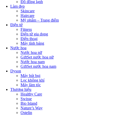
Đồ đông lạnh
Làm đẹp
Skincare
Haircare
Mỹ phẩm – Trang điểm
Điện tử
Fitness
Điện tử gia dụng
Điện thoại
Máy tính bảng
Nước hoa
Nước hoa nữ
GiftSet nước hoa nữ
Nước hoa nam
GiftSet nước hoa nam
Dyson
Máy hút bụi
Lọc không khí
Máy làm tóc
Thương hiệu
Healthy Care
Swisse
Bio Island
Nature’s Way
Ostelin