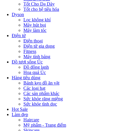
Tốt Cho Dạ Dày
Tốt cho hệ tiêu hóa
Dyson
Lọc không khí
Máy hút bụi
Máy làm tóc
Điện tử
Điện thoại
Điện tử gia dụng
Fitness
Máy tính bảng
Đồ tươi sống Úc
Đồ đông lạnh
Hoa quả Úc
Hàng tiêu dùng
Bánh kẹo đồ ăn vặt
Các loại hạt
Các sản phẩm khác
Sức khỏe răng miệng
Sức khỏe tình dục
Hot Sale
Làm đẹp
Haircare
Mỹ phẩm - Trang điểm
Skincare