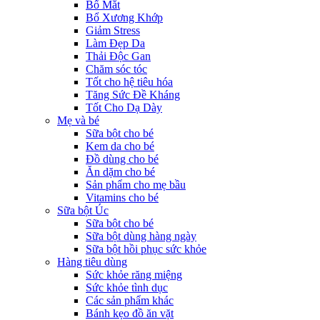
Bổ Mắt
Bổ Xương Khớp
Giảm Stress
Làm Đẹp Da
Thải Độc Gan
Chăm sóc tóc
Tốt cho hệ tiêu hóa
Tăng Sức Đề Kháng
Tốt Cho Dạ Dày
Mẹ và bé
Sữa bột cho bé
Kem da cho bé
Đồ dùng cho bé
Ăn dặm cho bé
Sản phẩm cho mẹ bầu
Vitamins cho bé
Sữa bột Úc
Sữa bột cho bé
Sữa bột dùng hàng ngày
Sữa bột hồi phục sức khỏe
Hàng tiêu dùng
Sức khỏe răng miệng
Sức khỏe tình dục
Các sản phẩm khác
Bánh kẹo đồ ăn vặt