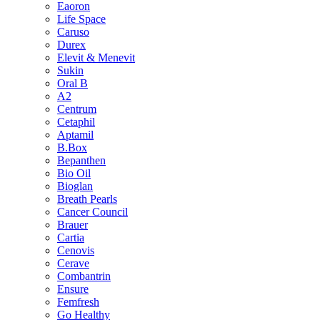
Eaoron
Life Space
Caruso
Durex
Elevit & Menevit
Sukin
Oral B
A2
Centrum
Cetaphil
Aptamil
B.Box
Bepanthen
Bio Oil
Bioglan
Breath Pearls
Cancer Council
Brauer
Cartia
Cenovis
Cerave
Combantrin
Ensure
Femfresh
Go Healthy