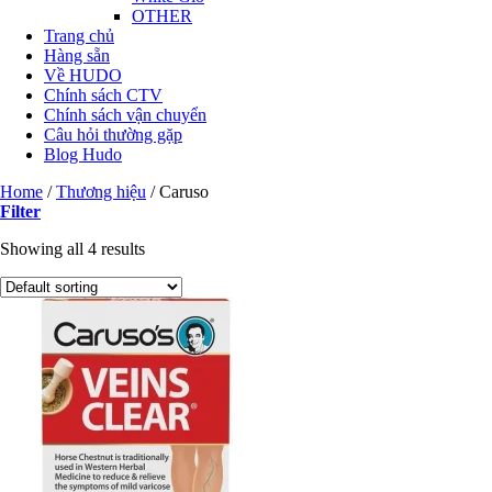
OTHER
Trang chủ
Hàng sẵn
Về HUDO
Chính sách CTV
Chính sách vận chuyển
Câu hỏi thường gặp
Blog Hudo
Home
/
Thương hiệu
/
Caruso
Filter
Showing all 4 results