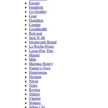
Ensure
Femfresh
Go Healthy
Goat
Hamilton
Garnier
Goodhealth
Red seal
Jack N Jill
Woolworth Brand
La Roche-Posay
Lucas Paw Paw
Massel
Milo
Manuka Honey
Nature’s Own
Neutrogena
Nexium
Nivea
Nuby
Revlon
Trilogy
Vitatree
Wagner
White Glo