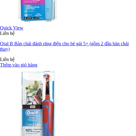
Quick View
Liên hệ
Oral B Bàn chải đánh răng điện cho bé gái 5+ (gồm 2 đầu bàn chải
thay)
Liên hệ
Thêm vào giỏ hàng