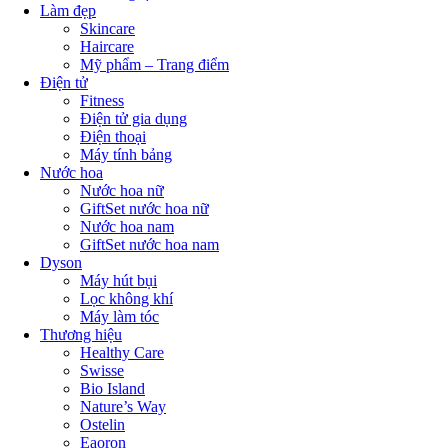
Làm đẹp
Skincare
Haircare
Mỹ phẩm – Trang điểm
Điện tử
Fitness
Điện tử gia dụng
Điện thoại
Máy tính bảng
Nước hoa
Nước hoa nữ
GiftSet nước hoa nữ
Nước hoa nam
GiftSet nước hoa nam
Dyson
Máy hút bụi
Lọc không khí
Máy làm tóc
Thương hiệu
Healthy Care
Swisse
Bio Island
Nature’s Way
Ostelin
Eaoron