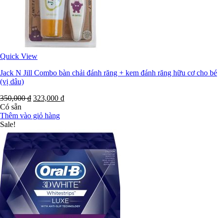
Quick View
Jack N Jill Combo bàn chải đánh răng + kem đánh răng hữu cơ cho bé
(vị dâu)
350,000
₫
323,000
₫
Có sẵn
Thêm vào giỏ hàng
Sale!