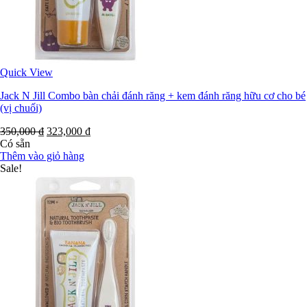
Quick View
Jack N Jill Combo bàn chải đánh răng + kem đánh răng hữu cơ cho bé
(vị chuối)
350,000
₫
323,000
₫
Có sẵn
Thêm vào giỏ hàng
Sale!