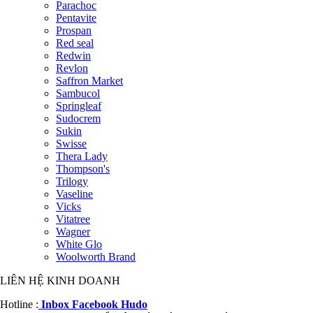
Parachoc
Pentavite
Prospan
Red seal
Redwin
Revlon
Saffron Market
Sambucol
Springleaf
Sudocrem
Sukin
Swisse
Thera Lady
Thompson's
Trilogy
Vaseline
Vicks
Vitatree
Wagner
White Glo
Woolworth Brand
LIÊN HỆ KINH DOANH
Hotline :
Inbox Facebook Hudo