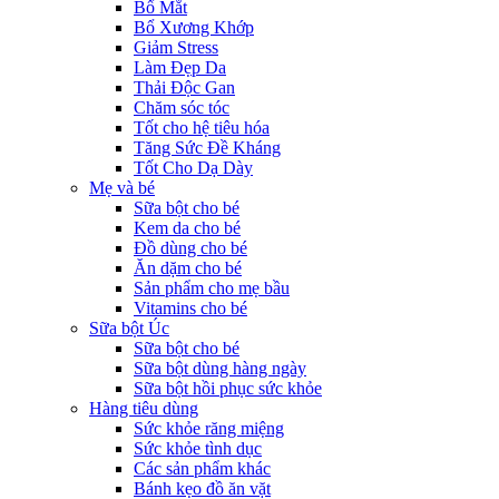
Bổ Mắt
Bổ Xương Khớp
Giảm Stress
Làm Đẹp Da
Thải Độc Gan
Chăm sóc tóc
Tốt cho hệ tiêu hóa
Tăng Sức Đề Kháng
Tốt Cho Dạ Dày
Mẹ và bé
Sữa bột cho bé
Kem da cho bé
Đồ dùng cho bé
Ăn dặm cho bé
Sản phẩm cho mẹ bầu
Vitamins cho bé
Sữa bột Úc
Sữa bột cho bé
Sữa bột dùng hàng ngày
Sữa bột hồi phục sức khỏe
Hàng tiêu dùng
Sức khỏe răng miệng
Sức khỏe tình dục
Các sản phẩm khác
Bánh kẹo đồ ăn vặt