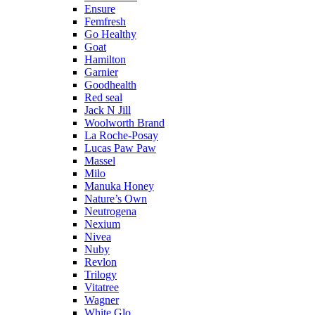
Ensure
Femfresh
Go Healthy
Goat
Hamilton
Garnier
Goodhealth
Red seal
Jack N Jill
Woolworth Brand
La Roche-Posay
Lucas Paw Paw
Massel
Milo
Manuka Honey
Nature’s Own
Neutrogena
Nexium
Nivea
Nuby
Revlon
Trilogy
Vitatree
Wagner
White Glo