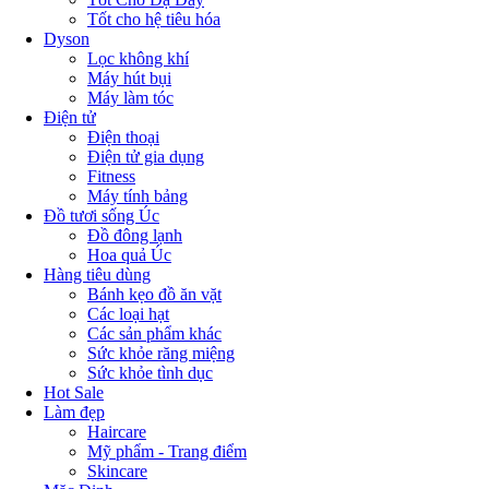
Tốt cho hệ tiêu hóa
Dyson
Lọc không khí
Máy hút bụi
Máy làm tóc
Điện tử
Điện thoại
Điện tử gia dụng
Fitness
Máy tính bảng
Đồ tươi sống Úc
Đồ đông lạnh
Hoa quả Úc
Hàng tiêu dùng
Bánh kẹo đồ ăn vặt
Các loại hạt
Các sản phẩm khác
Sức khỏe răng miệng
Sức khỏe tình dục
Hot Sale
Làm đẹp
Haircare
Mỹ phẩm - Trang điểm
Skincare