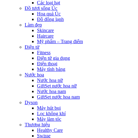
Các loại hạt
Đồ tươi sống Úc
Hoa quả Úc
Đồ đông lạnh
Làm đẹp
Skincare
Haircare
Mỹ phẩm – Trang điểm
Điện tử
Fitness
Điện tử gia dụng
Điện thoại
Máy tính bảng
Nước hoa
Nước hoa nữ
GiftSet nước hoa nữ
Nước hoa nam
GiftSet nước hoa nam
Dyson
Máy hút bụi
Lọc không khí
Máy làm tóc
Thương hiệu
Healthy Care
Swisse