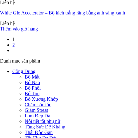
Liên hệ
White Glo Accelerator – Bộ kích trắng răng bằng ánh sáng xanh
Liên hệ
Thêm vào giỏ hàng
1
2
Danh mục sản phẩm
Công Dụng
Bổ Mắt
Bổ Não
Bổ Phổi
Bổ Tim
Bổ Xương Khớp
Chăm sóc tóc
Giảm Stress
Làm Đẹp Da
Nội tiết tốt phụ nữ
Tăng Sức Đề Kháng
Thải Độc Gan
Tốt Cho Dạ Dày