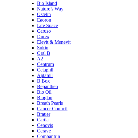
Bio Island
Nature’s Way
Ostelin
Eaoron
Life Space
Caruso
Durex
Elevit & Menevit
Sukin
Oral B
A2
Centrum
Cetaphil
Aptamil
B.Box
Bepanthen
Bio Oil
Bioglan
Breath Pearls
Cancer Council
Brauer
Cartia
Cenovis
Cerave
Combantrin