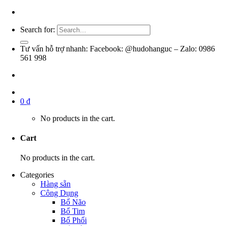
Search for:
Tư vấn hỗ trợ nhanh: Facebook: @hudohanguc – Zalo: 0986
561 998
0
₫
No products in the cart.
Cart
No products in the cart.
Categories
Hàng sẵn
Công Dụng
Bổ Não
Bổ Tim
Bổ Phổi