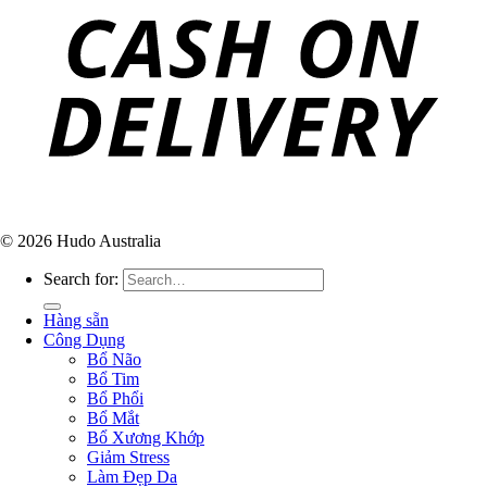
© 2026 Hudo Australia
Search for:
Hàng sẵn
Công Dụng
Bổ Não
Bổ Tim
Bổ Phổi
Bổ Mắt
Bổ Xương Khớp
Giảm Stress
Làm Đẹp Da