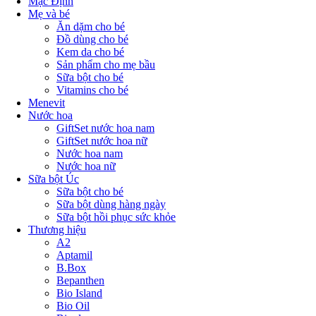
Mặc Định
Mẹ và bé
Ăn dặm cho bé
Đồ dùng cho bé
Kem da cho bé
Sản phẩm cho mẹ bầu
Sữa bột cho bé
Vitamins cho bé
Menevit
Nước hoa
GiftSet nước hoa nam
GiftSet nước hoa nữ
Nước hoa nam
Nước hoa nữ
Sữa bột Úc
Sữa bột cho bé
Sữa bột dùng hàng ngày
Sữa bột hồi phục sức khỏe
Thương hiệu
A2
Aptamil
B.Box
Bepanthen
Bio Island
Bio Oil