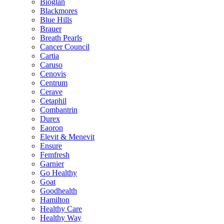
Bioglan
Blackmores
Blue Hills
Brauer
Breath Pearls
Cancer Council
Cartia
Caruso
Cenovis
Centrum
Cerave
Cetaphil
Combantrin
Durex
Eaoron
Elevit & Menevit
Ensure
Femfresh
Garnier
Go Healthy
Goat
Goodhealth
Hamilton
Healthy Care
Healthy Way