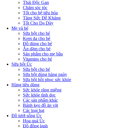
Thải Độc Gan
Chăm sóc tóc
Tốt cho hệ tiêu hóa
Tăng Sức Đề Kháng
Tốt Cho Dạ Dày
Mẹ và bé
Sữa bột cho bé
Kem da cho bé
Đồ dùng cho bé
Ăn dặm cho bé
Sản phẩm cho mẹ bầu
Vitamins cho bé
Sữa bột Úc
Sữa bột cho bé
Sữa bột dùng hàng ngày
Sữa bột hồi phục sức khỏe
Hàng tiêu dùng
Sức khỏe răng miệng
Sức khỏe tình dục
Các sản phẩm khác
Bánh kẹo đồ ăn vặt
Các loại hạt
Đồ tươi sống Úc
Hoa quả Úc
Đồ đông lạnh