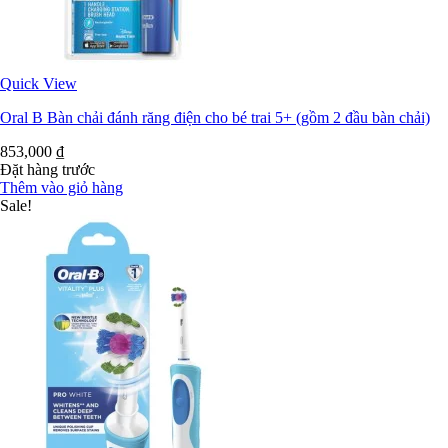
Quick View
Oral B Bàn chải đánh răng điện cho bé trai 5+ (gồm 2 đầu bàn chải)
853,000
₫
Đặt hàng trước
Thêm vào giỏ hàng
Sale!