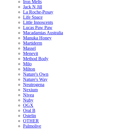
Iron Melts
Jack N Jill
La Roche-Posay
Life Space
Little Innoscents
Lucas Paw Paw
Macadamias Australia
Manuka Honey
Martiderm
Massel
Menevit
Method Body
Milo
Milton
Nature's Own
Nature's Way
Neutrogena
Nexium
Nivea
Nuby
OGX
Oral B
Ostelin
OTHER
Palmolive