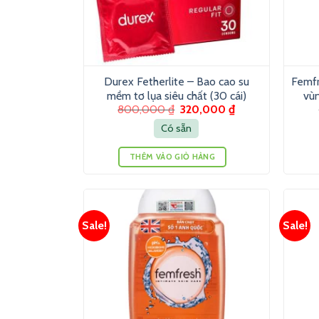
Durex Fetherlite – Bao cao su
Femfr
mềm tơ lụa siêu chất (30 cái)
vùn
800,000
₫
320,000
₫
Có sẵn
THÊM VÀO GIỎ HÀNG
Sale!
Sale!