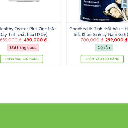
ealthy Oyster Plus Zinc 1-A-
Goodhealth Tinh chất hàu – H
Day Tinh chất hàu (120v)
Sức Khỏe Sinh Lý Nam Giới 
639,000
₫
490,000
₫
700,000
₫
299,000
₫
viên)
Đặt hàng trước
Có sẵn
THÊM VÀO GIỎ HÀNG
THÊM VÀO GIỎ HÀNG