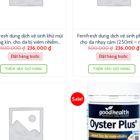
esh dung dịch vệ sinh khử mùi
Femfresh dung dịch vệ sinh p
g kín, cho da bị viêm nhiễm
cho da nhạy cảm (250ml – 
500,000
₫
236,000
₫
500,000
₫
236,000
₫
(250ml – màu trắng)
xanh)
Đặt hàng trước
Đặt hàng trước
THÊM VÀO GIỎ HÀNG
THÊM VÀO GIỎ HÀNG
Sale!