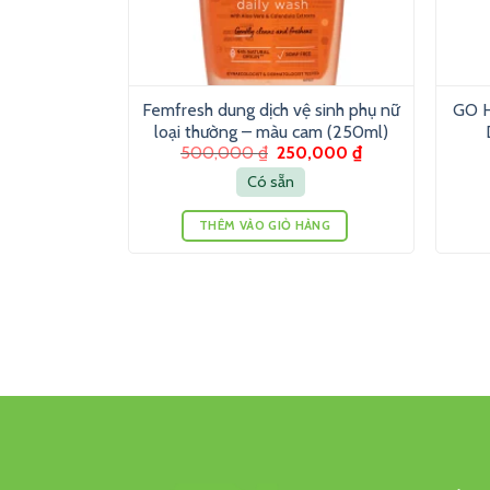
Femfresh dung dịch vệ sinh phụ nữ
GO H
loại thường – màu cam (250ml)
500,000
₫
250,000
₫
Có sẵn
THÊM VÀO GIỎ HÀNG