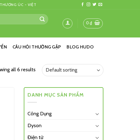
 THƯƠNG ÚC - VIỆT
0
₫
YỂN
CÂU HỎI THƯỜNG GẶP
BLOG HUDO
ing all 6 results
DANH MỤC SẢN PHẨM
Công Dụng
Dyson
Điện tử