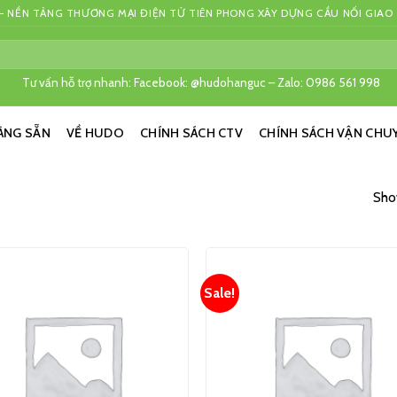
 NỀN TẢNG THƯƠNG MẠI ĐIỆN TỬ TIÊN PHONG XÂY DỰNG CẦU NỐI GIAO
Tư vấn hỗ trợ nhanh: Facebook: @hudohanguc – Zalo: 0986 561 998
ÀNG SẴN
VỀ HUDO
CHÍNH SÁCH CTV
CHÍNH SÁCH VẬN CHU
Show
Sale!