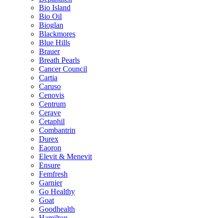
Bio Island
Bio Oil
Bioglan
Blackmores
Blue Hills
Brauer
Breath Pearls
Cancer Council
Cartia
Caruso
Cenovis
Centrum
Cerave
Cetaphil
Combantrin
Durex
Eaoron
Elevit & Menevit
Ensure
Femfresh
Garnier
Go Healthy
Goat
Goodhealth
Hamilton