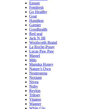
Ensure
Femfresh
Go Healthy
Goat
Hamilton
Garnier
Goodhealth
Red seal
Jack N Jill
Woolworth Brand
La Roche-Posay
Lucas Paw Paw
Massel
Milo
Manuka Honey
Nature’s Own
Neutrogena
Nexium
Nivea
Nuby
Revlon
Trilogy
Vitatree
Wagner
White Glo