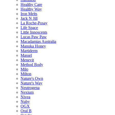
Healthy Care
Healthy Way
Iron Melts
Jack N Jill
La Roche-Posay
Life Space
Little Innoscents
Lucas Paw Paw
Macadamias Australia
Manuka Honey
Martiderm
Massel
Menevit
Method Body
Milo
Milton
Nature's Own
Nature's Way
Neutrogena
Nexium
Nivea
Nuby
OGX
Oral B