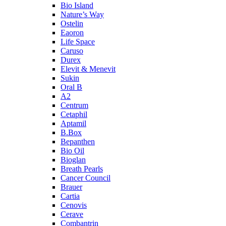
Bio Island
Nature’s Way
Ostelin
Eaoron
Life Space
Caruso
Durex
Elevit & Menevit
Sukin
Oral B
A2
Centrum
Cetaphil
Aptamil
B.Box
Bepanthen
Bio Oil
Bioglan
Breath Pearls
Cancer Council
Brauer
Cartia
Cenovis
Cerave
Combantrin