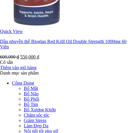
Quick View
Dầu nhuyễn thể Bioglan Red Krill Oil Double Strength 1000mg 60
Viên
600,000
₫
550,000
₫
Có sẵn
Thêm vào giỏ hàng
Danh mục sản phẩm
Công Dụng
Bổ Mắt
Bổ Não
Bổ Phổi
Bổ Tim
Bổ Xương Khớp
Chăm sóc tóc
Giảm Stress
Làm Đẹp Da
Nội tiết tốt phụ nữ