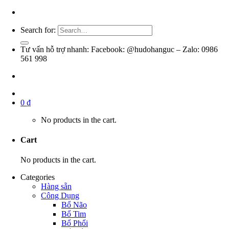
Search for:
Tư vấn hỗ trợ nhanh: Facebook: @hudohanguc – Zalo: 0986
561 998
0
₫
No products in the cart.
Cart
No products in the cart.
Categories
Hàng sẵn
Công Dụng
Bổ Não
Bổ Tim
Bổ Phổi