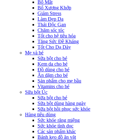
Bổ Mắt
Bổ Xương Khớp
Giảm Stress
Làm Đẹp Da
Thải Độc Gan
Chăm sóc tóc
Tốt cho hệ tiêu hóa
Tăng Sức Đề Kháng
Tốt Cho Dạ Dày
Mẹ và bé
Sữa bột cho bé
Kem da cho bé
Đồ dùng cho bé
Ăn dặm cho bé
Sản phẩm cho mẹ bầu
Vitamins cho bé
Sữa bột Úc
Sữa bột cho bé
Sữa bột dùng hàng ngày
Sữa bột hồi phục sức khỏe
Hàng tiêu dùng
Sức khỏe răng miệng
Sức khỏe tình dục
Các sản phẩm khác
Bánh kẹo đồ ăn vặt