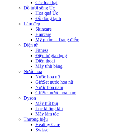
Các loại hạt
Đồ tươi sống Úc
Hoa quả Úc
Đồ đông lạnh
Làm đẹp
Skincare
Haircare
Mỹ phẩm – Trang điểm
Điện tử
Fitness
Điện tử gia dụng
Điện thoại
Máy tính bảng
Nước hoa
Nước hoa nữ
GiftSet nước hoa nữ
Nước hoa nam
GiftSet nước hoa nam
Dyson
Máy hút bụi
Lọc không khí
Máy làm tóc
Thương hiệu
Healthy Care
Swisse