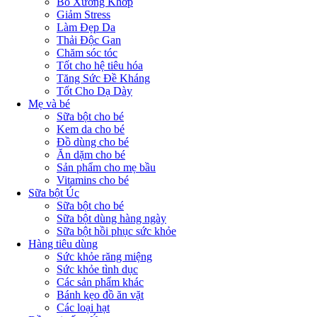
Bổ Xương Khớp
Giảm Stress
Làm Đẹp Da
Thải Độc Gan
Chăm sóc tóc
Tốt cho hệ tiêu hóa
Tăng Sức Đề Kháng
Tốt Cho Dạ Dày
Mẹ và bé
Sữa bột cho bé
Kem da cho bé
Đồ dùng cho bé
Ăn dặm cho bé
Sản phẩm cho mẹ bầu
Vitamins cho bé
Sữa bột Úc
Sữa bột cho bé
Sữa bột dùng hàng ngày
Sữa bột hồi phục sức khỏe
Hàng tiêu dùng
Sức khỏe răng miệng
Sức khỏe tình dục
Các sản phẩm khác
Bánh kẹo đồ ăn vặt
Các loại hạt