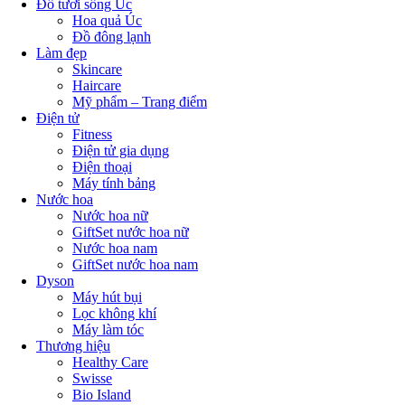
Đồ tươi sống Úc
Hoa quả Úc
Đồ đông lạnh
Làm đẹp
Skincare
Haircare
Mỹ phẩm – Trang điểm
Điện tử
Fitness
Điện tử gia dụng
Điện thoại
Máy tính bảng
Nước hoa
Nước hoa nữ
GiftSet nước hoa nữ
Nước hoa nam
GiftSet nước hoa nam
Dyson
Máy hút bụi
Lọc không khí
Máy làm tóc
Thương hiệu
Healthy Care
Swisse
Bio Island