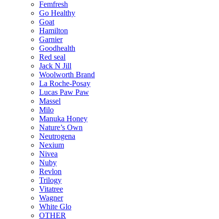
Femfresh
Go Healthy
Goat
Hamilton
Garnier
Goodhealth
Red seal
Jack N Jill
Woolworth Brand
La Roche-Posay
Lucas Paw Paw
Massel
Milo
Manuka Honey
Nature’s Own
Neutrogena
Nexium
Nivea
Nuby
Revlon
Trilogy
Vitatree
Wagner
White Glo
OTHER