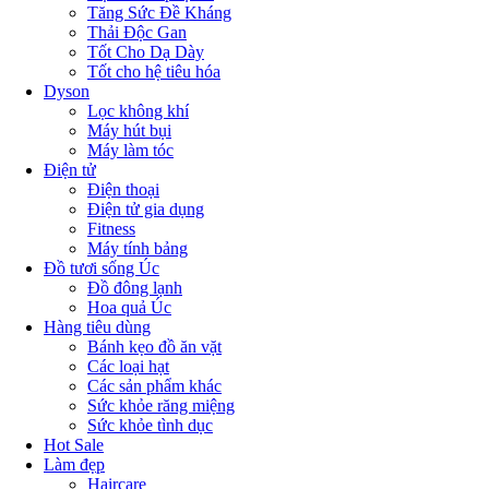
Tăng Sức Đề Kháng
Thải Độc Gan
Tốt Cho Dạ Dày
Tốt cho hệ tiêu hóa
Dyson
Lọc không khí
Máy hút bụi
Máy làm tóc
Điện tử
Điện thoại
Điện tử gia dụng
Fitness
Máy tính bảng
Đồ tươi sống Úc
Đồ đông lạnh
Hoa quả Úc
Hàng tiêu dùng
Bánh kẹo đồ ăn vặt
Các loại hạt
Các sản phẩm khác
Sức khỏe răng miệng
Sức khỏe tình dục
Hot Sale
Làm đẹp
Haircare