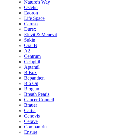
Nature’s Way
Ostelin
Eaoron
Life Space
Caruso
Durex
Elevit & Menevit
Sukin
Oral B
A2
Centrum
Cetaphil
Aptamil
B.Box
Bepanthen
Bio Oil
Bioglan
Breath Pearls
Cancer Council
Brauer
Cartia
Cenovis
Cerave
Combantrin
Ensure