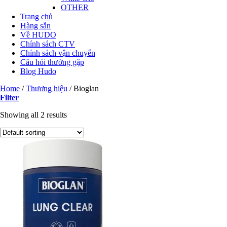
OTHER
Trang chủ
Hàng sẵn
Về HUDO
Chính sách CTV
Chính sách vận chuyển
Câu hỏi thường gặp
Blog Hudo
Home
/
Thương hiệu
/
Bioglan
Filter
Showing all 2 results