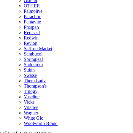
Ostelin
OTHER
Palmolive
Parachoc
Pentavite
Prospan
Red seal
Redwin
Revlon
Saffron Market
Sambucol
Springleaf
Sudocrem
Sukin
Swisse
Thera Lady
Thompson's
Trilogy
Vaseline
Vicks
Vitatree
Wagner
White Glo
Woolworth Brand