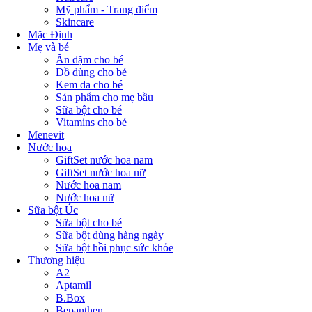
Mỹ phẩm - Trang điểm
Skincare
Mặc Định
Mẹ và bé
Ăn dặm cho bé
Đồ dùng cho bé
Kem da cho bé
Sản phẩm cho mẹ bầu
Sữa bột cho bé
Vitamins cho bé
Menevit
Nước hoa
GiftSet nước hoa nam
GiftSet nước hoa nữ
Nước hoa nam
Nước hoa nữ
Sữa bột Úc
Sữa bột cho bé
Sữa bột dùng hàng ngày
Sữa bột hồi phục sức khỏe
Thương hiệu
A2
Aptamil
B.Box
Bepanthen