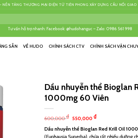
 NỀN TẢNG THƯƠNG MẠI ĐIỆN TỬ TIÊN PHONG XÂY DỰNG CẦU NỐI GIAO
Tư vấn hỗ trợ nhanh: Facebook: @hudohanguc – Zalo: 0986 561 998
ÀNG SẴN
VỀ HUDO
CHÍNH SÁCH CTV
CHÍNH SÁCH VẬN CHU
Dầu nhuyễn thể Bioglan R
1000mg 60 Viên
₫
₫
600,000
550,000
Dầu nhuyễn thể Bioglan Red Krill Oil 10
(Euphausia Superba), chứa rất nhiều dưỡng c