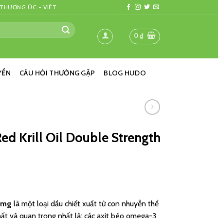
 THƯƠNG ÚC - VIỆT
0
₫
YỂN
CÂU HỎI THƯỜNG GẶP
BLOG HUDO
ed Krill Oil Double Strength
00mg
là một loại dầu chiết xuất từ con nhuyễn thể
hất và quan trọng nhất là: các axit béo omega-3