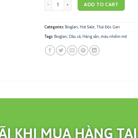
Dầu nhuyễn thể Bioglan Red Krill Oil Double S
ADD TO CART
Categories:
Bioglan
,
Hot Sale
,
Thải Độc Gan
Tags:
Bioglan
,
Dầu cá
,
Hàng sẵn
,
máu nhiễm mỡ