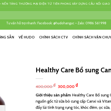
 NỀN TẢNG THƯƠNG MẠI ĐIỆN TỬ TIÊN PHONG XÂY DỰNG CẦU NỐI GIAO
Tư vấn hỗ trợ nhanh: Facebook: @hudohanguc – Zalo: 0986 561 998
ÀNG SẴN
VỀ HUDO
CHÍNH SÁCH CTV
CHÍNH SÁCH VẬN CHU
Healthy Care Bổ sung Can
₫
₫
400,000
300,000
Giới thiệu sản phẩm
Healthy Care Bổ sung C
nguồn gốc từ sữa bò cung cấp Canxi và Vitami
đẩy lùi tình trạng rụng tóc, khóc đêm, ọc sữa,