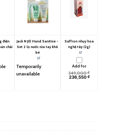
g điện
Jack N Jill Hand Sanitise -
Saffron nhụy hoa
bàn chải
Set 2 lọ nước rửa tay khô
nghệ tây (2g)
bé
Add for
ble
Temporarily
349,000
₫
unavailable
236,550
₫
) quantity