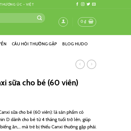
 THƯƠNG ÚC - VIỆT
0
₫
YỂN
CÂU HỎI THƯỜNG GẶP
BLOG HUDO
xi sữa cho bé (60 viên)
anxi sữa cho bé (60 viên): là sản phẩm có
n D dành cho bé từ 4 tháng tuổi trở lên, giúp
 biếng ăn,… mà trẻ bị thiếu Canxi thường gặp phải.