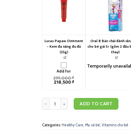
Lucas Papaw Ointment
Oral B Bàn chải đánh răn
- Kem đa năng đu đủ
cho bé gái 5+ (gồm 2 đầu 
(25g)
thay)
Temporarily unavaila
Add for
299,000
₫
218,500
₫
Healthy Care Bổ sung Canxi sữa cho bé (60 viên
ADD TO CART
Categories:
Healthy Care
,
Mẹ và bé
,
Vitamins cho bé