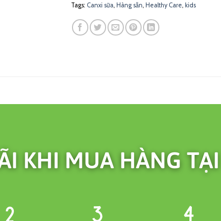
Tags:
Canxi sữa
,
Hàng sẵn
,
Healthy Care
,
kids