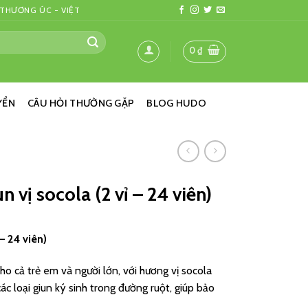
 THƯƠNG ÚC - VIỆT
0
₫
YỂN
CÂU HỎI THƯỜNG GẶP
BLOG HUDO
 vị socola (2 vỉ – 24 viên)
– 24 viên)
o cả trẻ em và người lớn, với hương vị socola
các loại giun ký sinh trong đường ruột, giúp bảo