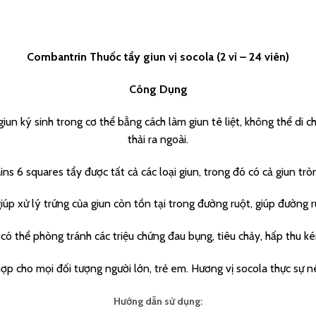
Combantrin Thuốc tẩy giun vị socola (2 vỉ – 24 viên)
Công Dụng
iun ký sinh trong cơ thể bằng cách làm giun tê liệt, không thể di c
thải ra ngoài.
s 6 squares tẩy được tất cả các loại giun, trong đó có cả giun trò
iúp xử lý trứng của giun còn tồn tại trong đường ruột, giúp đường 
 có thể phòng tránh các triệu chứng đau bụng, tiêu chảy, hấp thu k
p cho mọi đối tượng người lớn, trẻ em. Hương vị socola thực sự n
Hướng dẫn sử dụng: