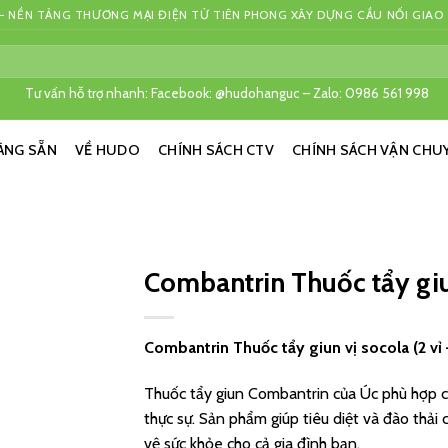
 NỀN TẢNG THƯƠNG MẠI ĐIỆN TỬ TIÊN PHONG XÂY DỰNG CẦU NỐI GIAO
Tư vấn hỗ trợ nhanh: Facebook: @hudohanguc – Zalo: 0986 561 998
ÀNG SẴN
VỀ HUDO
CHÍNH SÁCH CTV
CHÍNH SÁCH VẬN CHU
Combantrin Thuốc tẩy giun
Combantrin Thuốc tẩy giun vị socola (2 vỉ 
Thuốc tẩy giun Combantrin của Úc phù hợp ch
thực sự. Sản phẩm giúp tiêu diệt và đào thải 
vệ sức khỏe cho cả gia đình bạn.