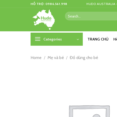
Skip
HỖ TRỢ: 0986.561.998
HUDO AUSTRALIA –
to
Search
content
for:
Categories
TRANG CHỦ
H
Home
/
Mẹ và bé
/
Đồ dùng cho bé