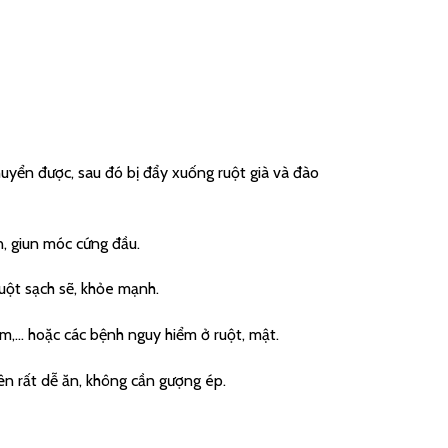
huyển được, sau đó bị đẩy xuống ruột già và đào
n, giun móc cứng đầu.
ruột sạch sẽ, khỏe mạnh.
ém,… hoặc các bệnh nguy hiểm ở ruột, mật.
ên rất dễ ăn, không cần gượng ép.