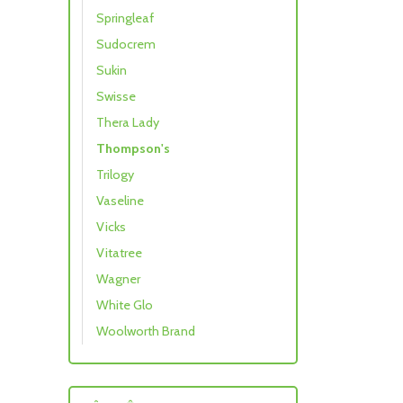
Springleaf
Sudocrem
Sukin
Swisse
Thera Lady
Thompson's
Trilogy
Vaseline
Vicks
Vitatree
Wagner
White Glo
Woolworth Brand