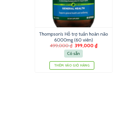
Thompson’s Hỗ trợ tuần hoàn não
6000mg (60 viên)
499,000
₫
399,000
₫
Có sẵn
THÊM VÀO GIỎ HÀNG