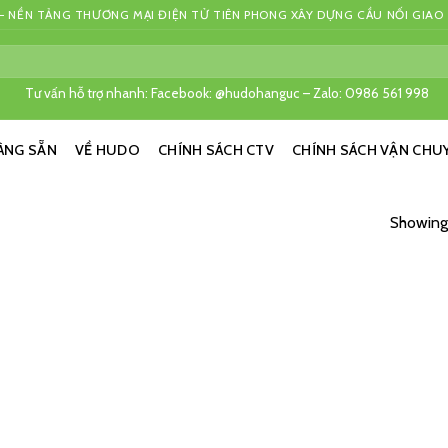
 NỀN TẢNG THƯƠNG MẠI ĐIỆN TỬ TIÊN PHONG XÂY DỰNG CẦU NỐI GIAO
Tư vấn hỗ trợ nhanh: Facebook: @hudohanguc – Zalo: 0986 561 998
ÀNG SẴN
VỀ HUDO
CHÍNH SÁCH CTV
CHÍNH SÁCH VẬN CHU
Showing 