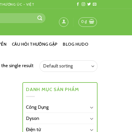
 THƯƠNG ÚC - VIỆT
0
₫
YỂN
CÂU HỎI THƯỜNG GẶP
BLOG HUDO
the single result
DANH MỤC SẢN PHẨM
Công Dụng
Dyson
Điện tử