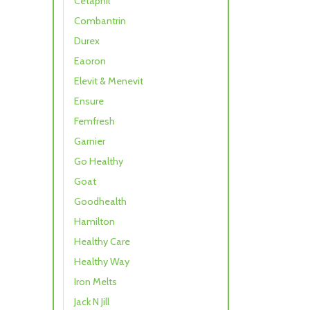
Cetaphil
Combantrin
Durex
Eaoron
Elevit & Menevit
Ensure
Femfresh
Garnier
Go Healthy
Goat
Goodhealth
Hamilton
Healthy Care
Healthy Way
Iron Melts
Jack N Jill