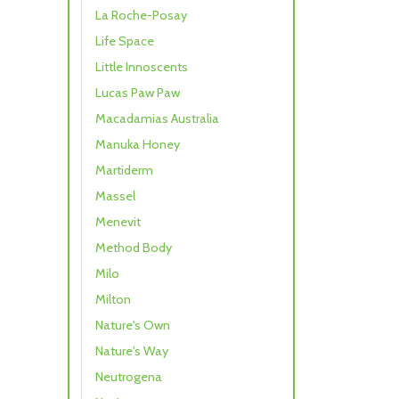
La Roche-Posay
Life Space
Little Innoscents
Lucas Paw Paw
Macadamias Australia
Manuka Honey
Martiderm
Massel
Menevit
Method Body
Milo
Milton
Nature's Own
Nature's Way
Neutrogena