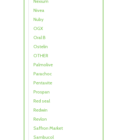
Nexium
Nivea
Nuby
OGX
Oral B
Ostelin
OTHER
Palmolive
Parachoc
Pentavite
Prospan
Red seal
Redwin
Revlon
Saffron Market
Sambucol