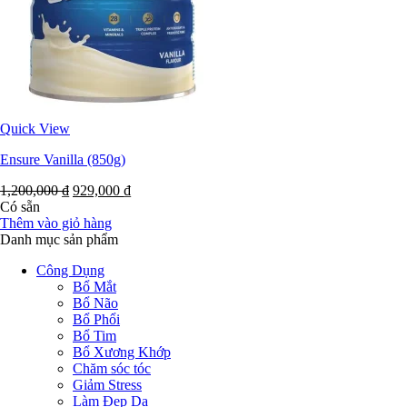
Quick View
Ensure Vanilla (850g)
1,200,000
₫
929,000
₫
Có sẵn
Thêm vào giỏ hàng
Danh mục sản phẩm
Công Dụng
Bổ Mắt
Bổ Não
Bổ Phổi
Bổ Tim
Bổ Xương Khớp
Chăm sóc tóc
Giảm Stress
Làm Đẹp Da