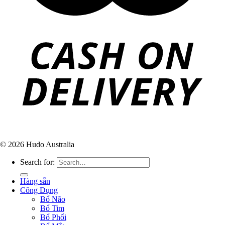
© 2026 Hudo Australia
Search for:
Hàng sẵn
Công Dụng
Bổ Não
Bổ Tim
Bổ Phổi