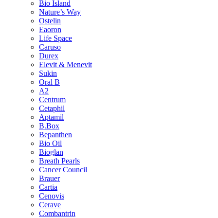
Bio Island
Nature’s Way
Ostelin
Eaoron
Life Space
Caruso
Durex
Elevit & Menevit
Sukin
Oral B
A2
Centrum
Cetaphil
Aptamil
B.Box
Bepanthen
Bio Oil
Bioglan
Breath Pearls
Cancer Council
Brauer
Cartia
Cenovis
Cerave
Combantrin