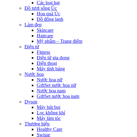
Các loại hạt
Đồ tươi sống Úc
Hoa quả Úc
Đồ đông lạnh
Làm đẹp
Skincare
Haircare
Mỹ phẩm – Trang điểm
Điện tử
Fitness
Điện tử gia dụng
Điện thoại
Máy tính bảng
Nước hoa
Nước hoa nữ
GiftSet nước hoa nữ
Nước hoa nam
GiftSet nước hoa nam
Dyson
Máy hút bụi
Lọc không khí
Máy làm tóc
Thương hiệu
Healthy Care
Swisse