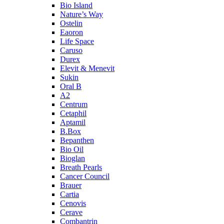
Bio Island
Nature’s Way
Ostelin
Eaoron
Life Space
Caruso
Durex
Elevit & Menevit
Sukin
Oral B
A2
Centrum
Cetaphil
Aptamil
B.Box
Bepanthen
Bio Oil
Bioglan
Breath Pearls
Cancer Council
Brauer
Cartia
Cenovis
Cerave
Combantrin