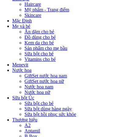
Haircare
Mỹ phẩm - Trang điểm
Skincare
Mặc Định
Mẹ và bé
Ăn dặm cho bé
Đồ dùng cho bé
Kem da cho bé
Sản phẩm cho mẹ bầu
Sữa bột cho bé
Vitamins cho bé
Menevit
Nước hoa
GiftSet nước hoa nam
GiftSet nước hoa nữ
Nước hoa nam
Nước hoa nữ
Sữa bột Úc
Sữa bột cho bé
Sữa bột dùng hàng ngày
Sữa bột hồi phục sức khỏe
Thương hiệu
A2
Aptamil
B.Box