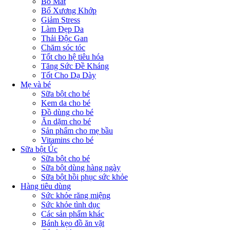
Bổ Mắt
Bổ Xương Khớp
Giảm Stress
Làm Đẹp Da
Thải Độc Gan
Chăm sóc tóc
Tốt cho hệ tiêu hóa
Tăng Sức Đề Kháng
Tốt Cho Dạ Dày
Mẹ và bé
Sữa bột cho bé
Kem da cho bé
Đồ dùng cho bé
Ăn dặm cho bé
Sản phẩm cho mẹ bầu
Vitamins cho bé
Sữa bột Úc
Sữa bột cho bé
Sữa bột dùng hàng ngày
Sữa bột hồi phục sức khỏe
Hàng tiêu dùng
Sức khỏe răng miệng
Sức khỏe tình dục
Các sản phẩm khác
Bánh kẹo đồ ăn vặt