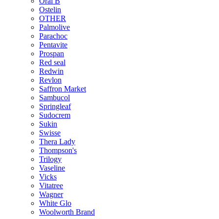
Oral B
Ostelin
OTHER
Palmolive
Parachoc
Pentavite
Prospan
Red seal
Redwin
Revlon
Saffron Market
Sambucol
Springleaf
Sudocrem
Sukin
Swisse
Thera Lady
Thompson's
Trilogy
Vaseline
Vicks
Vitatree
Wagner
White Glo
Woolworth Brand