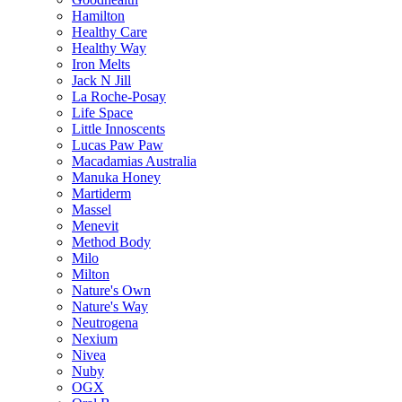
Hamilton
Healthy Care
Healthy Way
Iron Melts
Jack N Jill
La Roche-Posay
Life Space
Little Innoscents
Lucas Paw Paw
Macadamias Australia
Manuka Honey
Martiderm
Massel
Menevit
Method Body
Milo
Milton
Nature's Own
Nature's Way
Neutrogena
Nexium
Nivea
Nuby
OGX