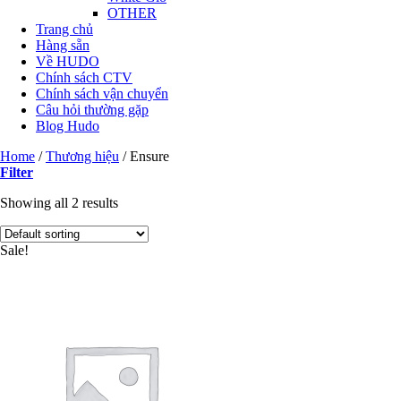
OTHER
Trang chủ
Hàng sẵn
Về HUDO
Chính sách CTV
Chính sách vận chuyển
Câu hỏi thường gặp
Blog Hudo
Home
/
Thương hiệu
/
Ensure
Filter
Showing all 2 results
Sale!