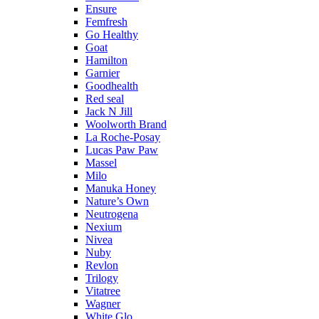
Ensure
Femfresh
Go Healthy
Goat
Hamilton
Garnier
Goodhealth
Red seal
Jack N Jill
Woolworth Brand
La Roche-Posay
Lucas Paw Paw
Massel
Milo
Manuka Honey
Nature’s Own
Neutrogena
Nexium
Nivea
Nuby
Revlon
Trilogy
Vitatree
Wagner
White Glo