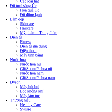
Các loại hạt
Đồ tươi sống Úc
Hoa quả Úc
Đồ đông lạnh
Làm đẹp
Skincare
Haircare
Mỹ phẩm – Trang điểm
Điện tử
Fitness
Điện tử gia dụng
Điện thoại
Máy tính bảng
Nước hoa
Nước hoa nữ
GiftSet nước hoa nữ
Nước hoa nam
GiftSet nước hoa nam
Dyson
Máy hút bụi
Lọc không khí
Máy làm tóc
Thương hiệu
Healthy Care
Swisse