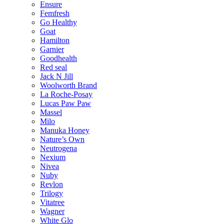
Ensure
Femfresh
Go Healthy
Goat
Hamilton
Garnier
Goodhealth
Red seal
Jack N Jill
Woolworth Brand
La Roche-Posay
Lucas Paw Paw
Massel
Milo
Manuka Honey
Nature’s Own
Neutrogena
Nexium
Nivea
Nuby
Revlon
Trilogy
Vitatree
Wagner
White Glo