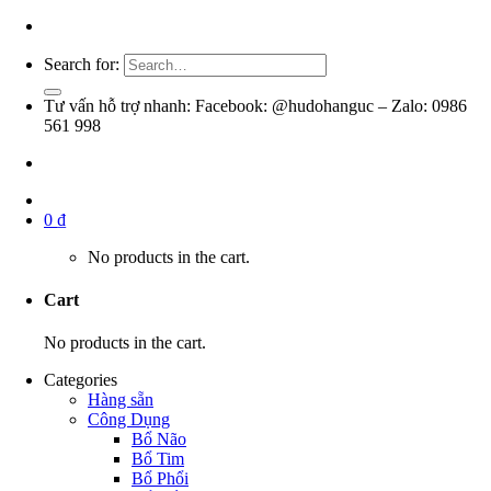
Search for:
Tư vấn hỗ trợ nhanh: Facebook: @hudohanguc – Zalo: 0986
561 998
0
₫
No products in the cart.
Cart
No products in the cart.
Categories
Hàng sẵn
Công Dụng
Bổ Não
Bổ Tim
Bổ Phổi