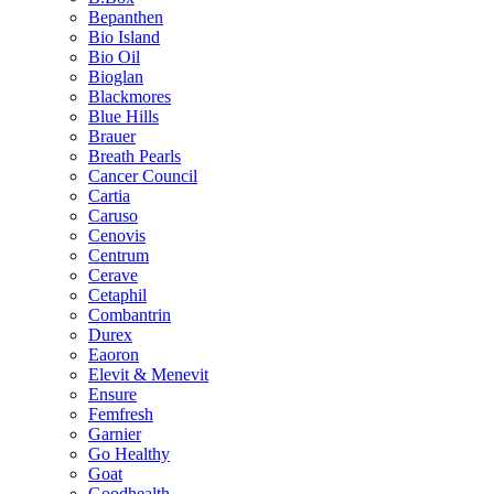
Bepanthen
Bio Island
Bio Oil
Bioglan
Blackmores
Blue Hills
Brauer
Breath Pearls
Cancer Council
Cartia
Caruso
Cenovis
Centrum
Cerave
Cetaphil
Combantrin
Durex
Eaoron
Elevit & Menevit
Ensure
Femfresh
Garnier
Go Healthy
Goat
Goodhealth