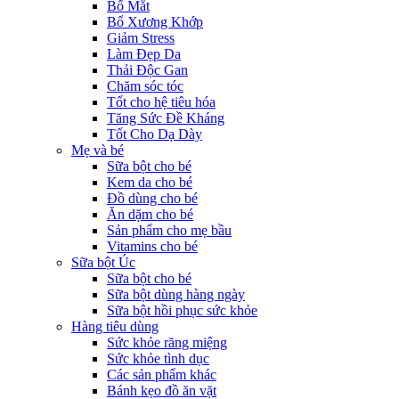
Bổ Mắt
Bổ Xương Khớp
Giảm Stress
Làm Đẹp Da
Thải Độc Gan
Chăm sóc tóc
Tốt cho hệ tiêu hóa
Tăng Sức Đề Kháng
Tốt Cho Dạ Dày
Mẹ và bé
Sữa bột cho bé
Kem da cho bé
Đồ dùng cho bé
Ăn dặm cho bé
Sản phẩm cho mẹ bầu
Vitamins cho bé
Sữa bột Úc
Sữa bột cho bé
Sữa bột dùng hàng ngày
Sữa bột hồi phục sức khỏe
Hàng tiêu dùng
Sức khỏe răng miệng
Sức khỏe tình dục
Các sản phẩm khác
Bánh kẹo đồ ăn vặt