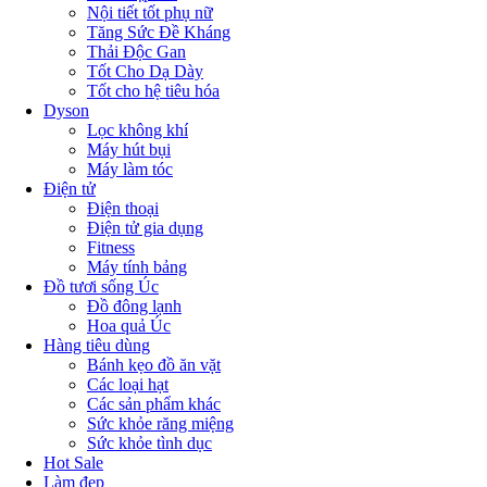
Nội tiết tốt phụ nữ
Tăng Sức Đề Kháng
Thải Độc Gan
Tốt Cho Dạ Dày
Tốt cho hệ tiêu hóa
Dyson
Lọc không khí
Máy hút bụi
Máy làm tóc
Điện tử
Điện thoại
Điện tử gia dụng
Fitness
Máy tính bảng
Đồ tươi sống Úc
Đồ đông lạnh
Hoa quả Úc
Hàng tiêu dùng
Bánh kẹo đồ ăn vặt
Các loại hạt
Các sản phẩm khác
Sức khỏe răng miệng
Sức khỏe tình dục
Hot Sale
Làm đẹp