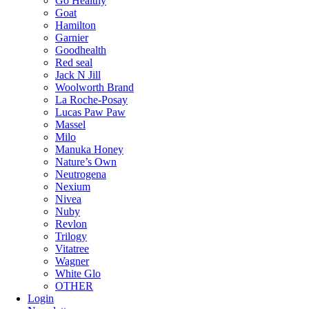
Go Healthy
Goat
Hamilton
Garnier
Goodhealth
Red seal
Jack N Jill
Woolworth Brand
La Roche-Posay
Lucas Paw Paw
Massel
Milo
Manuka Honey
Nature’s Own
Neutrogena
Nexium
Nivea
Nuby
Revlon
Trilogy
Vitatree
Wagner
White Glo
OTHER
Login