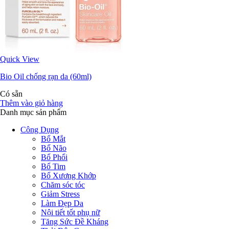
Quick View
Bio Oil chống rạn da (60ml)
Có sẵn
Thêm vào giỏ hàng
Danh mục sản phẩm
Công Dụng
Bổ Mắt
Bổ Não
Bổ Phổi
Bổ Tim
Bổ Xương Khớp
Chăm sóc tóc
Giảm Stress
Làm Đẹp Da
Nội tiết tốt phụ nữ
Tăng Sức Đề Kháng