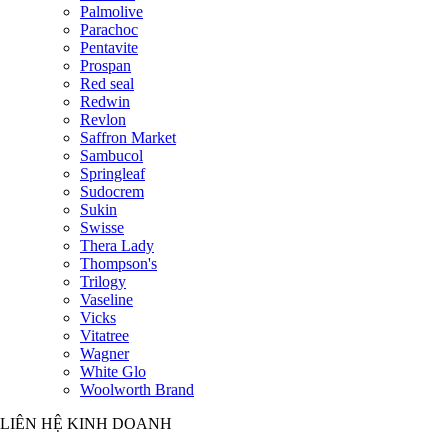
Palmolive
Parachoc
Pentavite
Prospan
Red seal
Redwin
Revlon
Saffron Market
Sambucol
Springleaf
Sudocrem
Sukin
Swisse
Thera Lady
Thompson's
Trilogy
Vaseline
Vicks
Vitatree
Wagner
White Glo
Woolworth Brand
LIÊN HỆ KINH DOANH