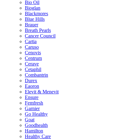
Bio Oil
Bioglan
Blackmores
Blue Hills
Brauer
Breath Pearls
Cancer Council
Cartia
Caruso
Cenovis
Centrum
Cerave
Cetaphil
Combantrin
Durex
Eaoron
Elevit & Menevit
Ensure
Femfresh
Garnier
Go Healthy
Goat
Goodhealth
Hamilton
Healthy Care