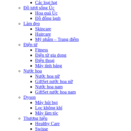
Các loại hạt
Đồ tươi sống Úc
Hoa quả Úc
Đồ đông lạnh
Làm đẹp
Skincare
Haircare
Mỹ phẩm – Trang điểm
Điện tử
Fitness
Điện tử gia dụng
Điện thoại
Máy tính bảng
Nước hoa
Nước hoa nữ
GiftSet nước hoa nữ
Nước hoa nam
GiftSet nước hoa nam
Dyson
Máy hút bụi
Lọc không khí
Máy làm tóc
Thương hiệu
Healthy Care
Swisse