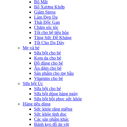
Bổ Mắt
Bổ Xương Khớp
Giảm Stress
Làm Đẹp Da
Thải Độc Gan
Chăm sóc tóc
Tốt cho hệ tiêu hóa
Tăng Sức Đề Kháng
Tốt Cho Dạ Dày
Mẹ và bé
Sữa bột cho bé
Kem da cho bé
Đồ dùng cho bé
Ăn dặm cho bé
Sản phẩm cho mẹ bầu
Vitamins cho bé
Sữa bột Úc
Sữa bột cho bé
Sữa bột dùng hàng ngày
Sữa bột hồi phục sức khỏe
Hàng tiêu dùng
Sức khỏe răng miệng
Sức khỏe tình dục
Các sản phẩm khác
Bánh kẹo đồ ăn vặt