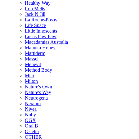
Healthy Way
Iron Melts
Jack N Jill
La Roche-Posay
Life Space
Little Innoscents
Lucas Paw Paw
Macadamias Australia
Manuka Honey
Martiderm
Massel
Menevit
Method Body
Milo
Milton
Nature's Own
Nature's Way
Neutrogena
Nexium
Nivea
Nuby
OGX
Oral B
Ostelin
OTHER