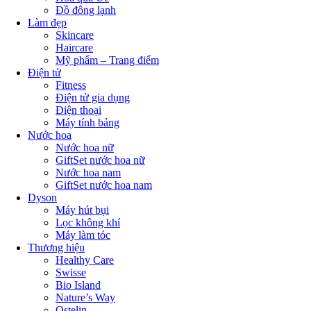
Đồ đông lạnh
Làm đẹp
Skincare
Haircare
Mỹ phẩm – Trang điểm
Điện tử
Fitness
Điện tử gia dụng
Điện thoại
Máy tính bảng
Nước hoa
Nước hoa nữ
GiftSet nước hoa nữ
Nước hoa nam
GiftSet nước hoa nam
Dyson
Máy hút bụi
Lọc không khí
Máy làm tóc
Thương hiệu
Healthy Care
Swisse
Bio Island
Nature’s Way
Ostelin