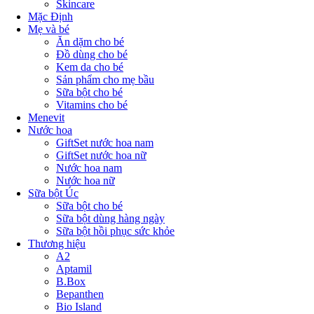
Skincare
Mặc Định
Mẹ và bé
Ăn dặm cho bé
Đồ dùng cho bé
Kem da cho bé
Sản phẩm cho mẹ bầu
Sữa bột cho bé
Vitamins cho bé
Menevit
Nước hoa
GiftSet nước hoa nam
GiftSet nước hoa nữ
Nước hoa nam
Nước hoa nữ
Sữa bột Úc
Sữa bột cho bé
Sữa bột dùng hàng ngày
Sữa bột hồi phục sức khỏe
Thương hiệu
A2
Aptamil
B.Box
Bepanthen
Bio Island