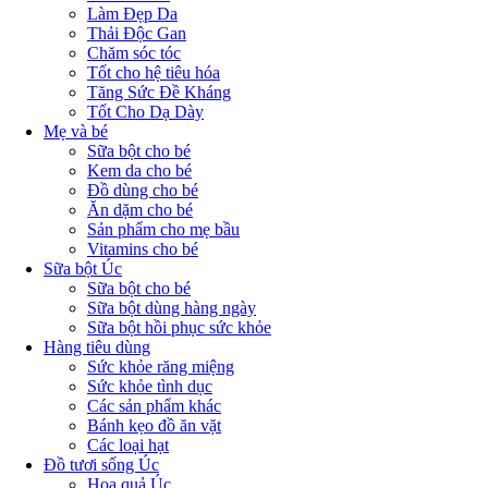
Làm Đẹp Da
Thải Độc Gan
Chăm sóc tóc
Tốt cho hệ tiêu hóa
Tăng Sức Đề Kháng
Tốt Cho Dạ Dày
Mẹ và bé
Sữa bột cho bé
Kem da cho bé
Đồ dùng cho bé
Ăn dặm cho bé
Sản phẩm cho mẹ bầu
Vitamins cho bé
Sữa bột Úc
Sữa bột cho bé
Sữa bột dùng hàng ngày
Sữa bột hồi phục sức khỏe
Hàng tiêu dùng
Sức khỏe răng miệng
Sức khỏe tình dục
Các sản phẩm khác
Bánh kẹo đồ ăn vặt
Các loại hạt
Đồ tươi sống Úc
Hoa quả Úc