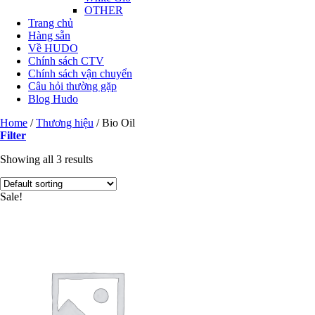
OTHER
Trang chủ
Hàng sẵn
Về HUDO
Chính sách CTV
Chính sách vận chuyển
Câu hỏi thường gặp
Blog Hudo
Home
/
Thương hiệu
/
Bio Oil
Filter
Showing all 3 results
Sale!