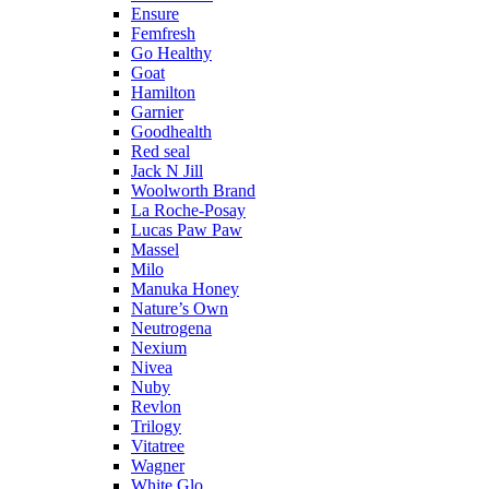
Ensure
Femfresh
Go Healthy
Goat
Hamilton
Garnier
Goodhealth
Red seal
Jack N Jill
Woolworth Brand
La Roche-Posay
Lucas Paw Paw
Massel
Milo
Manuka Honey
Nature’s Own
Neutrogena
Nexium
Nivea
Nuby
Revlon
Trilogy
Vitatree
Wagner
White Glo