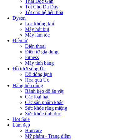
Thải Độc Gan
Tốt Cho Dạ Dày
Tốt cho hệ tiêu hóa
Dyson
Lọc không khí
Máy hút bụi
Máy làm tóc
Điện tử
Điện thoại
Điện tử gia dụng
Fitness
Máy tính bảng
Đồ tươi sống Úc
Đồ đông lạnh
Hoa quả Úc
Hàng tiêu dùng
Bánh kẹo đồ ăn vặt
Các loại hạt
Các sản phẩm khác
Sức khỏe răng miệng
Sức khỏe tình dục
Hot Sale
Làm đẹp
Haircare
Mỹ phẩm - Trang điểm