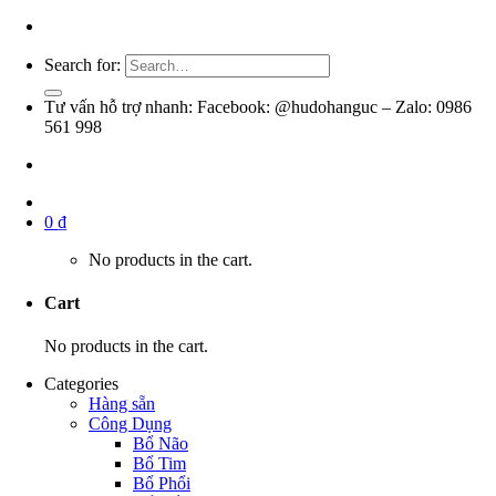
Search for:
Tư vấn hỗ trợ nhanh: Facebook: @hudohanguc – Zalo: 0986
561 998
0
₫
No products in the cart.
Cart
No products in the cart.
Categories
Hàng sẵn
Công Dụng
Bổ Não
Bổ Tim
Bổ Phổi