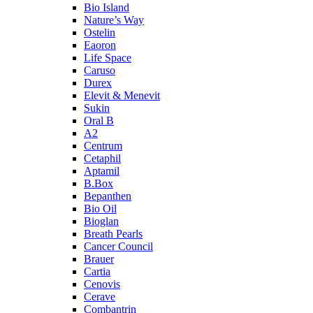
Bio Island
Nature’s Way
Ostelin
Eaoron
Life Space
Caruso
Durex
Elevit & Menevit
Sukin
Oral B
A2
Centrum
Cetaphil
Aptamil
B.Box
Bepanthen
Bio Oil
Bioglan
Breath Pearls
Cancer Council
Brauer
Cartia
Cenovis
Cerave
Combantrin