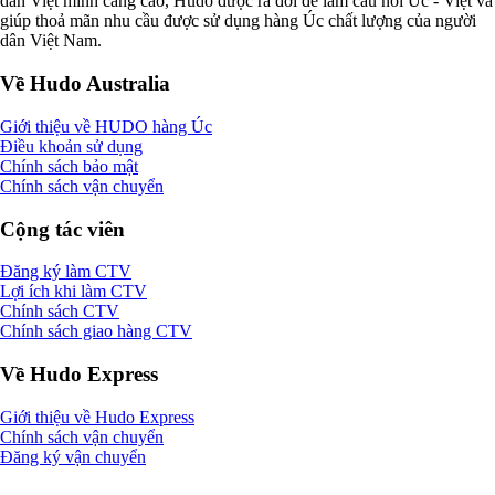
dân Việt mình càng cao, Hudo được ra đời để làm cầu nối Úc - Việt và
giúp thoả mãn nhu cầu được sử dụng hàng Úc chất lượng của người
dân Việt Nam.
Về Hudo Australia
Giới thiệu về HUDO hàng Úc
Điều khoản sử dụng
Chính sách bảo mật
Chính sách vận chuyển
Cộng tác viên
Đăng ký làm CTV
Lợi ích khi làm CTV
Chính sách CTV
Chính sách giao hàng CTV
Về Hudo Express
Giới thiệu về Hudo Express
Chính sách vận chuyển
Đăng ký vận chuyển