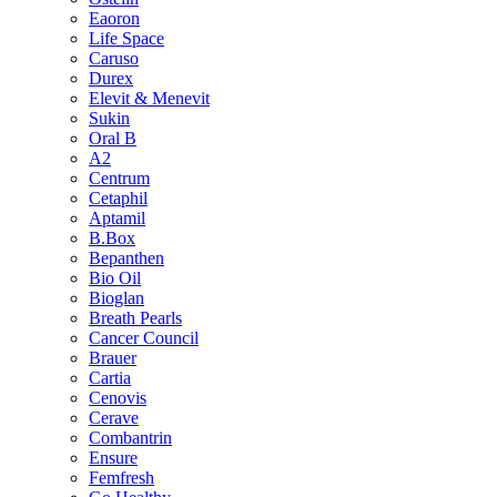
Eaoron
Life Space
Caruso
Durex
Elevit & Menevit
Sukin
Oral B
A2
Centrum
Cetaphil
Aptamil
B.Box
Bepanthen
Bio Oil
Bioglan
Breath Pearls
Cancer Council
Brauer
Cartia
Cenovis
Cerave
Combantrin
Ensure
Femfresh