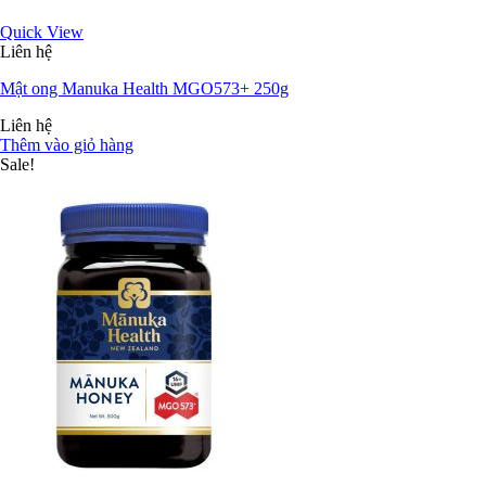
Quick View
Liên hệ
Mật ong Manuka Health MGO573+ 250g
Liên hệ
Thêm vào giỏ hàng
Sale!