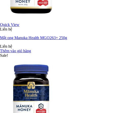
Quick View
Liên hệ
Mật ong Manuka Health MGO263+ 250g
Liên hệ
Thêm vào giỏ hàng
Sale!