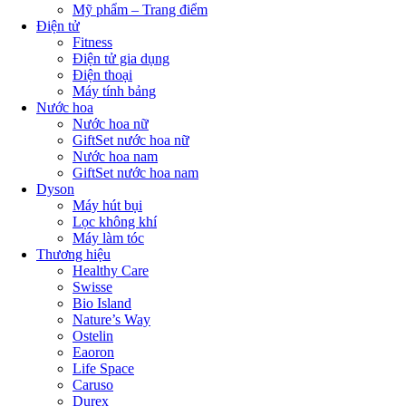
Mỹ phẩm – Trang điểm
Điện tử
Fitness
Điện tử gia dụng
Điện thoại
Máy tính bảng
Nước hoa
Nước hoa nữ
GiftSet nước hoa nữ
Nước hoa nam
GiftSet nước hoa nam
Dyson
Máy hút bụi
Lọc không khí
Máy làm tóc
Thương hiệu
Healthy Care
Swisse
Bio Island
Nature’s Way
Ostelin
Eaoron
Life Space
Caruso
Durex