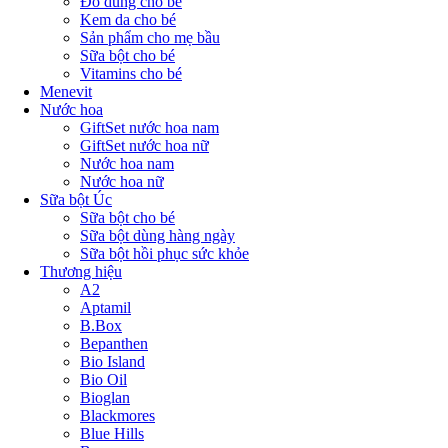
Đồ dùng cho bé
Kem da cho bé
Sản phẩm cho mẹ bầu
Sữa bột cho bé
Vitamins cho bé
Menevit
Nước hoa
GiftSet nước hoa nam
GiftSet nước hoa nữ
Nước hoa nam
Nước hoa nữ
Sữa bột Úc
Sữa bột cho bé
Sữa bột dùng hàng ngày
Sữa bột hồi phục sức khỏe
Thương hiệu
A2
Aptamil
B.Box
Bepanthen
Bio Island
Bio Oil
Bioglan
Blackmores
Blue Hills