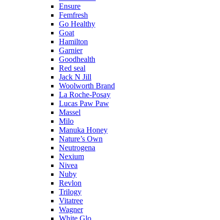
Ensure
Femfresh
Go Healthy
Goat
Hamilton
Garnier
Goodhealth
Red seal
Jack N Jill
Woolworth Brand
La Roche-Posay
Lucas Paw Paw
Massel
Milo
Manuka Honey
Nature’s Own
Neutrogena
Nexium
Nivea
Nuby
Revlon
Trilogy
Vitatree
Wagner
White Glo