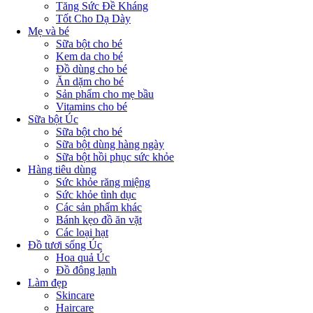
Tăng Sức Đề Kháng
Tốt Cho Dạ Dày
Mẹ và bé
Sữa bột cho bé
Kem da cho bé
Đồ dùng cho bé
Ăn dặm cho bé
Sản phẩm cho mẹ bầu
Vitamins cho bé
Sữa bột Úc
Sữa bột cho bé
Sữa bột dùng hàng ngày
Sữa bột hồi phục sức khỏe
Hàng tiêu dùng
Sức khỏe răng miệng
Sức khỏe tình dục
Các sản phẩm khác
Bánh kẹo đồ ăn vặt
Các loại hạt
Đồ tươi sống Úc
Hoa quả Úc
Đồ đông lạnh
Làm đẹp
Skincare
Haircare