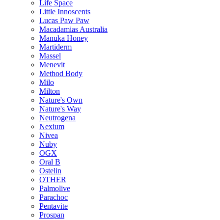
Life Space
Little Innoscents
Lucas Paw Paw
Macadamias Australia
Manuka Honey
Martiderm
Massel
Menevit
Method Body
Milo
Milton
Nature's Own
Nature's Way
Neutrogena
Nexium
Nivea
Nuby
OGX
Oral B
Ostelin
OTHER
Palmolive
Parachoc
Pentavite
Prospan