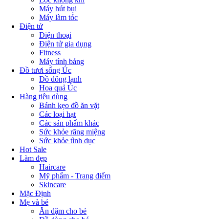
Máy hút bụi
Máy làm tóc
Điện tử
Điện thoại
Điện tử gia dụng
Fitness
Máy tính bảng
Đồ tươi sống Úc
Đồ đông lạnh
Hoa quả Úc
Hàng tiêu dùng
Bánh kẹo đồ ăn vặt
Các loại hạt
Các sản phẩm khác
Sức khỏe răng miệng
Sức khỏe tình dục
Hot Sale
Làm đẹp
Haircare
Mỹ phẩm - Trang điểm
Skincare
Mặc Định
Mẹ và bé
Ăn dặm cho bé