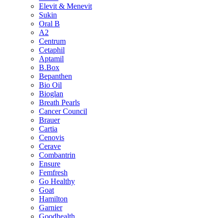
Elevit & Menevit
Sukin
Oral B
A2
Centrum
Cetaphil
Aptamil
B.Box
Bepanthen
Bio Oil
Bioglan
Breath Pearls
Cancer Council
Brauer
Cartia
Cenovis
Cerave
Combantrin
Ensure
Femfresh
Go Healthy
Goat
Hamilton
Garnier
Goodhealth