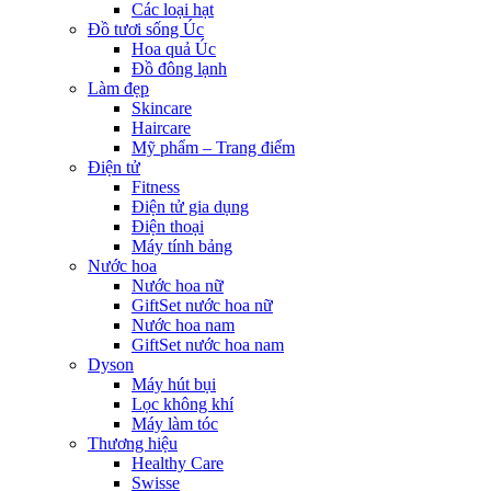
Các loại hạt
Đồ tươi sống Úc
Hoa quả Úc
Đồ đông lạnh
Làm đẹp
Skincare
Haircare
Mỹ phẩm – Trang điểm
Điện tử
Fitness
Điện tử gia dụng
Điện thoại
Máy tính bảng
Nước hoa
Nước hoa nữ
GiftSet nước hoa nữ
Nước hoa nam
GiftSet nước hoa nam
Dyson
Máy hút bụi
Lọc không khí
Máy làm tóc
Thương hiệu
Healthy Care
Swisse