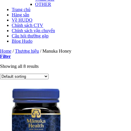
OTHER
Trang chủ
Hàng sẵn
Về HUDO
Chính sách CTV
Chính sách vận chuyển
Câu hỏi thường gặp
Blog Hudo
Home
/
Thương hiệu
/
Manuka Honey
Filter
Showing all 8 results