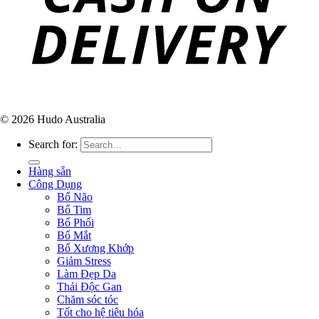
© 2026 Hudo Australia
Search for:
Hàng sẵn
Công Dụng
Bổ Não
Bổ Tim
Bổ Phổi
Bổ Mắt
Bổ Xương Khớp
Giảm Stress
Làm Đẹp Da
Thải Độc Gan
Chăm sóc tóc
Tốt cho hệ tiêu hóa