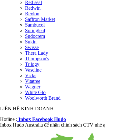
Red seal
Redwin
Revlon
Saffron Market
Sambucol
Springleaf
Sudocrem
Sukin
Swisse
Thera Lady
Thompson's
Trilogy
Vaseline
Vicks
Vitatree
Wagner
White Glo
Woolworth Brand
LIÊN HỆ KINH DOANH
Hotline :
Inbox Facebook Hudo
Inbox Hudo Australia để nhận chính sách CTV nhé ạ