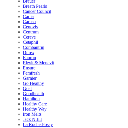
Brauer
Breath Pearls
Cancer Council
Cartia
Caruso
Cenovis
Centrum
Cerave
Cetaphil
Combantrin
Durex
Eaoron
Elevit & Menevit
Ensure
Femfresh
Garnier
Go Healthy
Goat
Goodhealth
Hamilton
Healthy Care
Healthy Way
Iron Melts
Jack N Jill
La Roche-Posay