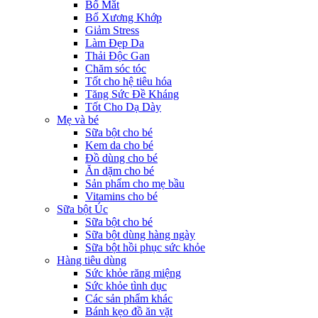
Bổ Mắt
Bổ Xương Khớp
Giảm Stress
Làm Đẹp Da
Thải Độc Gan
Chăm sóc tóc
Tốt cho hệ tiêu hóa
Tăng Sức Đề Kháng
Tốt Cho Dạ Dày
Mẹ và bé
Sữa bột cho bé
Kem da cho bé
Đồ dùng cho bé
Ăn dặm cho bé
Sản phẩm cho mẹ bầu
Vitamins cho bé
Sữa bột Úc
Sữa bột cho bé
Sữa bột dùng hàng ngày
Sữa bột hồi phục sức khỏe
Hàng tiêu dùng
Sức khỏe răng miệng
Sức khỏe tình dục
Các sản phẩm khác
Bánh kẹo đồ ăn vặt