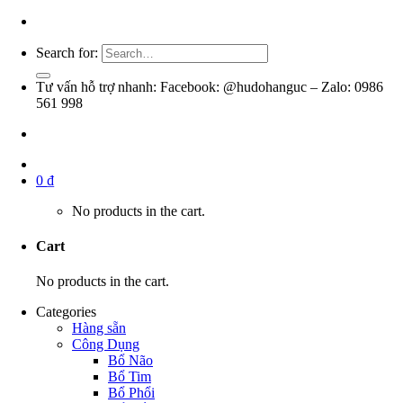
Search for:
Tư vấn hỗ trợ nhanh: Facebook: @hudohanguc – Zalo: 0986
561 998
0
₫
No products in the cart.
Cart
No products in the cart.
Categories
Hàng sẵn
Công Dụng
Bổ Não
Bổ Tim
Bổ Phổi