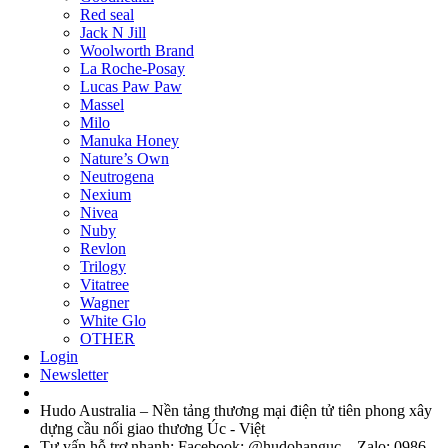
Red seal
Jack N Jill
Woolworth Brand
La Roche-Posay
Lucas Paw Paw
Massel
Milo
Manuka Honey
Nature’s Own
Neutrogena
Nexium
Nivea
Nuby
Revlon
Trilogy
Vitatree
Wagner
White Glo
OTHER
Login
Newsletter
Hudo Australia – Nền tảng thương mại điện tử tiên phong xây
dựng cầu nối giao thương Úc - Việt
Tư vấn hỗ trợ nhanh: Facebook: @hudohanguc – Zalo: 0986