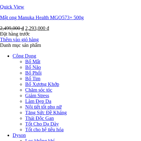
Quick View
Mật ong Manuka Health MGO573+ 500g
2,499,000
₫
2,293,000
₫
Đặt hàng trước
Thêm vào giỏ hàng
Danh mục sản phẩm
Công Dụng
Bổ Mắt
Bổ Não
Bổ Phổi
Bổ Tim
Bổ Xương Khớp
Chăm sóc tóc
Giảm Stress
Làm Đẹp Da
Nội tiết tốt phụ nữ
Tăng Sức Đề Kháng
Thải Độc Gan
Tốt Cho Dạ Dày
Tốt cho hệ tiêu hóa
Dyson
Lọc không khí