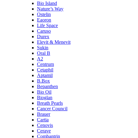
Bio Island
Nature’s Way
Ostelin
Eaoron
Life Space
Caruso
Durex
Elevit & Menevit
Sukin
Oral B
A2
Centrum
Cetaphil
Aptamil
B.Box
Bepanthen
Bio Oil
Bioglan
Breath Pearls
Cancer Council
Brauer
Cartia
Cenovis
Cerave
Combantrin