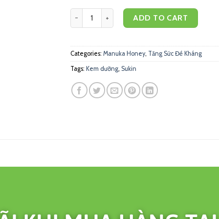
Mật ong Manuka Health MGO573+ 500g quanti
ADD TO CART
Categories:
Manuka Honey
,
Tăng Sức Đề Kháng
Tags:
Kem dưỡng
,
Sukin