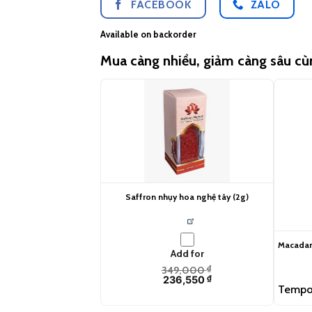
FACEBOOK
ZALO
Available on backorder
Mua càng nhiều, giảm càng sâu c
Saffron nhụy hoa nghệ tây (2g)
Macadami
Add for
349,000
₫
236,550
₫
Tempor