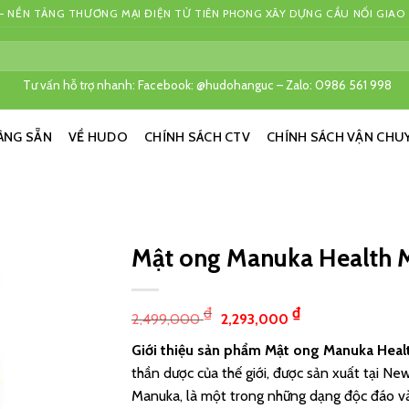
 NỀN TẢNG THƯƠNG MẠI ĐIỆN TỬ TIÊN PHONG XÂY DỰNG CẦU NỐI GIAO
Tư vấn hỗ trợ nhanh: Facebook: @hudohanguc – Zalo: 0986 561 998
ÀNG SẴN
VỀ HUDO
CHÍNH SÁCH CTV
CHÍNH SÁCH VẬN CHU
Mật ong Manuka Health
₫
₫
2,499,000
2,293,000
Giới thiệu sản phẩm
Mật ong Manuka Hea
thần dược của thế giới, được sản xuất tại N
Manuka, là một trong những dạng độc đáo và c