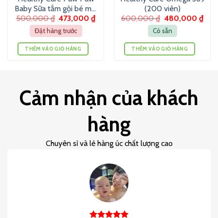
Baby Sữa tắm gội bé mùi
(200 viên)
500,000
₫
473,000
₫
600,000
₫
480,000
₫
đu đủ 500ml
Đặt hàng trước
Có sẵn
THÊM VÀO GIỎ HÀNG
THÊM VÀO GIỎ HÀNG
Cảm nhận của khách
hàng
Chuyên sỉ và lẻ hàng úc chất lượng cao