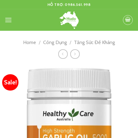
Skip
HỖ TRỢ: 0986.561.998
to
content
Home
/
Công Dụng
/
Tăng Sức Đề Kháng
Sale!