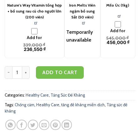
Nature's Way Vitamin tổng hợp
Iron Melts Viên
Milo Úc (1kg)
+ bổ sung rau củ cho người lớn
ngậm bổ sung
(200 viên)
Sắt (50 viên)
Add for
Temporarily
Add for
545,000
₫
unavailable
456,000
₫
339,000
₫
236,550
₫
Healthy Care Viên uống tinh dầu tỏi tăng sức đề kháng 5000mg (150
ADD TO CART
Categories:
Healthy Care
,
Tăng Sức Đề Kháng
Tags:
Chống cảm
,
Healthy Care
,
tăng đề kháng miễn dịch
,
Tăng sức đề
kháng