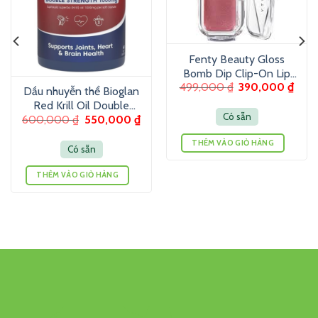
Fenty Beauty Gloss
Bomb Dip Clip-On Lip
499,000
₫
390,000
₫
Luminizer 6g – Son
Dầu nhuyễn thể Bioglan
dưỡng màu ánh nhũ
Red Krill Oil Double
Có sẵn
600,000
₫
550,000
₫
Strength 1000mg 60
Viên
THÊM VÀO GIỎ HÀNG
Có sẵn
THÊM VÀO GIỎ HÀNG