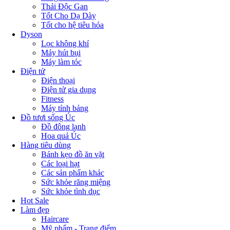
Thải Độc Gan
Tốt Cho Dạ Dày
Tốt cho hệ tiêu hóa
Dyson
Lọc không khí
Máy hút bụi
Máy làm tóc
Điện tử
Điện thoại
Điện tử gia dụng
Fitness
Máy tính bảng
Đồ tươi sống Úc
Đồ đông lạnh
Hoa quả Úc
Hàng tiêu dùng
Bánh kẹo đồ ăn vặt
Các loại hạt
Các sản phẩm khác
Sức khỏe răng miệng
Sức khỏe tình dục
Hot Sale
Làm đẹp
Haircare
Mỹ phẩm - Trang điểm