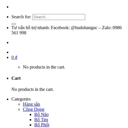
Search for:
Tư vấn hỗ trợ nhanh: Facebook: @hudohanguc – Zalo: 0986
561 998
0
₫
No products in the cart.
Cart
No products in the cart.
Categories
Hàng sẵn
Công Dụng
Bổ Não
Bổ Tim
Bổ Phổi