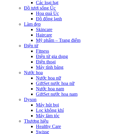
Các loại hạt
Đồ tươi sống Úc
Hoa quả Úc
Đồ đông lạnh
Làm đẹp
Skincare
Haircare
Mỹ phẩm – Trang điểm
Điện tử
Fitness
Điện tử gia dụng
Điện thoại
Máy tính bảng
Nước hoa
Nước hoa nữ
GiftSet nước hoa nữ
Nước hoa nam
GiftSet nước hoa nam
Dyson
Máy hút bụi
Lọc không khí
Máy làm tóc
Thương hiệu
Healthy Care
Swisse