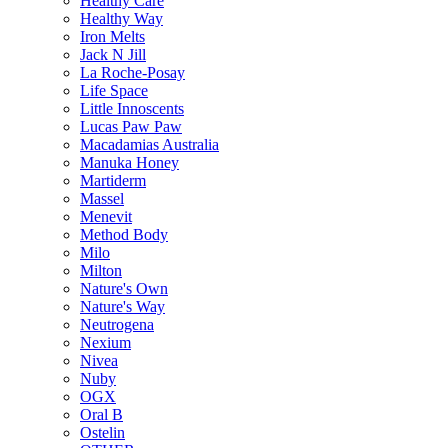
Healthy Care
Healthy Way
Iron Melts
Jack N Jill
La Roche-Posay
Life Space
Little Innoscents
Lucas Paw Paw
Macadamias Australia
Manuka Honey
Martiderm
Massel
Menevit
Method Body
Milo
Milton
Nature's Own
Nature's Way
Neutrogena
Nexium
Nivea
Nuby
OGX
Oral B
Ostelin