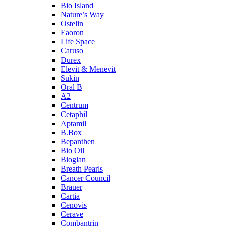
Bio Island
Nature’s Way
Ostelin
Eaoron
Life Space
Caruso
Durex
Elevit & Menevit
Sukin
Oral B
A2
Centrum
Cetaphil
Aptamil
B.Box
Bepanthen
Bio Oil
Bioglan
Breath Pearls
Cancer Council
Brauer
Cartia
Cenovis
Cerave
Combantrin