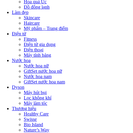
Hoa quả Úc
Đồ đông lạnh
Làm đẹp
Skincare
Haircare
Mỹ phẩm – Trang điểm
Điện tử
Fitness
Điện tử gia dụng
Điện thoại
Máy tính bảng
Nước hoa
Nước hoa nữ
GiftSet nước hoa nữ
Nước hoa nam
GiftSet nước hoa nam
Dyson
Máy hút bụi
Lọc không khí
Máy làm tóc
Thương hiệu
Healthy Care
Swisse
Bio Island
Nature’s Way