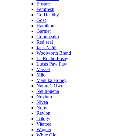
Ensure
Femfresh
Go Healthy
Goat
Hamilton
Garnier
Goodhealth
Red seal
Jack N Jill
Woolworth Brand
La Roche-Posay
Lucas Paw Paw
Massel
Milo
Manuka Honey
Nature’s Own
Neutrogena
Nexium
Nivea
Nuby
Revlon
Trilogy
Vitatree
Wagner
White Glo