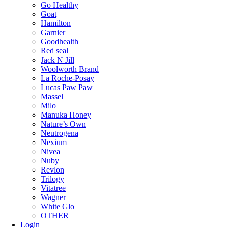
Go Healthy
Goat
Hamilton
Garnier
Goodhealth
Red seal
Jack N Jill
Woolworth Brand
La Roche-Posay
Lucas Paw Paw
Massel
Milo
Manuka Honey
Nature’s Own
Neutrogena
Nexium
Nivea
Nuby
Revlon
Trilogy
Vitatree
Wagner
White Glo
OTHER
Login