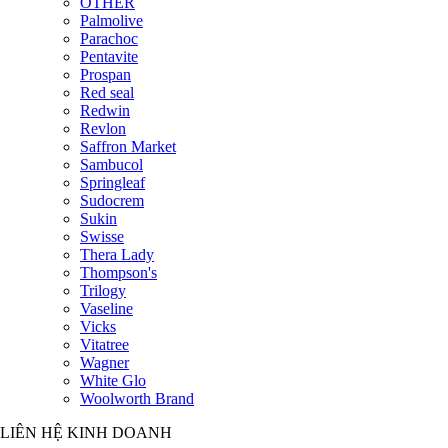
OTHER
Palmolive
Parachoc
Pentavite
Prospan
Red seal
Redwin
Revlon
Saffron Market
Sambucol
Springleaf
Sudocrem
Sukin
Swisse
Thera Lady
Thompson's
Trilogy
Vaseline
Vicks
Vitatree
Wagner
White Glo
Woolworth Brand
LIÊN HỆ KINH DOANH