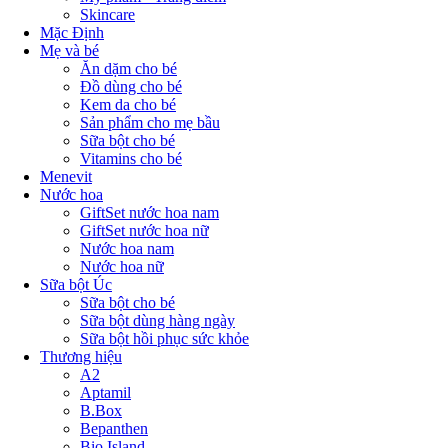
Skincare
Mặc Định
Mẹ và bé
Ăn dặm cho bé
Đồ dùng cho bé
Kem da cho bé
Sản phẩm cho mẹ bầu
Sữa bột cho bé
Vitamins cho bé
Menevit
Nước hoa
GiftSet nước hoa nam
GiftSet nước hoa nữ
Nước hoa nam
Nước hoa nữ
Sữa bột Úc
Sữa bột cho bé
Sữa bột dùng hàng ngày
Sữa bột hồi phục sức khỏe
Thương hiệu
A2
Aptamil
B.Box
Bepanthen
Bio Island