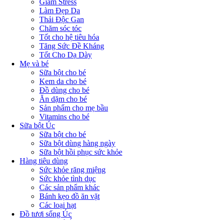
Giảm Stress
Làm Đẹp Da
Thải Độc Gan
Chăm sóc tóc
Tốt cho hệ tiêu hóa
Tăng Sức Đề Kháng
Tốt Cho Dạ Dày
Mẹ và bé
Sữa bột cho bé
Kem da cho bé
Đồ dùng cho bé
Ăn dặm cho bé
Sản phẩm cho mẹ bầu
Vitamins cho bé
Sữa bột Úc
Sữa bột cho bé
Sữa bột dùng hàng ngày
Sữa bột hồi phục sức khỏe
Hàng tiêu dùng
Sức khỏe răng miệng
Sức khỏe tình dục
Các sản phẩm khác
Bánh kẹo đồ ăn vặt
Các loại hạt
Đồ tươi sống Úc