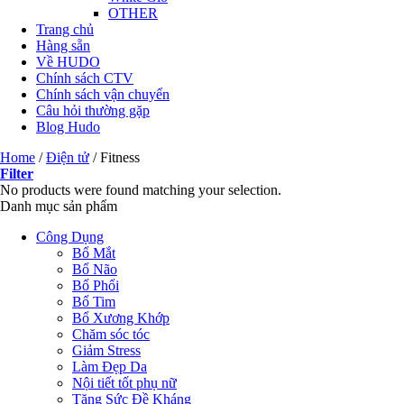
OTHER
Trang chủ
Hàng sẵn
Về HUDO
Chính sách CTV
Chính sách vận chuyển
Câu hỏi thường gặp
Blog Hudo
Home
/
Điện tử
/
Fitness
Filter
No products were found matching your selection.
Danh mục sản phẩm
Công Dụng
Bổ Mắt
Bổ Não
Bổ Phổi
Bổ Tim
Bổ Xương Khớp
Chăm sóc tóc
Giảm Stress
Làm Đẹp Da
Nội tiết tốt phụ nữ
Tăng Sức Đề Kháng