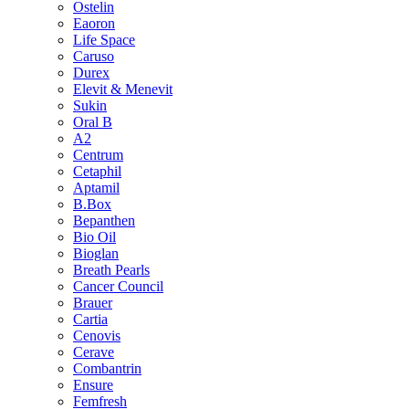
Ostelin
Eaoron
Life Space
Caruso
Durex
Elevit & Menevit
Sukin
Oral B
A2
Centrum
Cetaphil
Aptamil
B.Box
Bepanthen
Bio Oil
Bioglan
Breath Pearls
Cancer Council
Brauer
Cartia
Cenovis
Cerave
Combantrin
Ensure
Femfresh