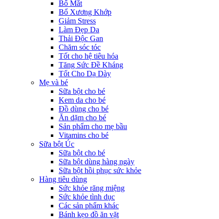
Bổ Mắt
Bổ Xương Khớp
Giảm Stress
Làm Đẹp Da
Thải Độc Gan
Chăm sóc tóc
Tốt cho hệ tiêu hóa
Tăng Sức Đề Kháng
Tốt Cho Dạ Dày
Mẹ và bé
Sữa bột cho bé
Kem da cho bé
Đồ dùng cho bé
Ăn dặm cho bé
Sản phẩm cho mẹ bầu
Vitamins cho bé
Sữa bột Úc
Sữa bột cho bé
Sữa bột dùng hàng ngày
Sữa bột hồi phục sức khỏe
Hàng tiêu dùng
Sức khỏe răng miệng
Sức khỏe tình dục
Các sản phẩm khác
Bánh kẹo đồ ăn vặt