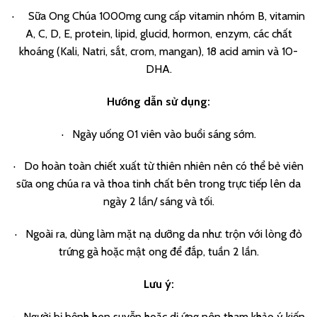
· Sữa Ong Chúa 1000mg cung cấp vitamin nhóm B, vitamin
A, C, D, E, protein, lipid, glucid, hormon, enzym, các chất
khoáng (Kali, Natri, sắt, crom, mangan), 18 acid amin và 10-
DHA.
Hướng dẫn sử dụng:
· Ngày uống 01 viên vào buổi sáng sớm.
· Do hoàn toàn chiết xuất từ thiên nhiên nên có thể bẻ viên
sữa ong chúa ra và thoa tinh chất bên trong trực tiếp lên da
ngày 2 lần/ sáng và tối.
· Ngoài ra, dùng làm mặt nạ dưỡng da như: trộn với lòng đỏ
trứng gà hoặc mật ong để đắp, tuần 2 lần.
Lưu ý:
· Người bị bệnh hen suyễn hoặc dị ứng nên tham khảo ý kiến