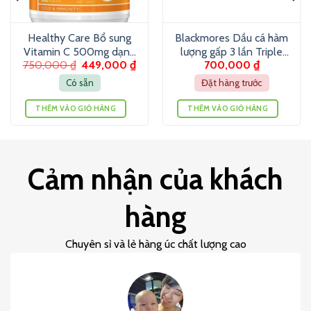
Healthy Care Bổ sung
Blackmores Dầu cá hàm
Vitamin C 500mg dạng
lượng gấp 3 lần Triple
750,000
₫
449,000
₫
700,000
₫
viên nhai (500 viên)
Concentration (60 viên)
Có sẵn
Đặt hàng trước
THÊM VÀO GIỎ HÀNG
THÊM VÀO GIỎ HÀNG
Cảm nhận của khách
hàng
Chuyên sỉ và lẻ hàng úc chất lượng cao