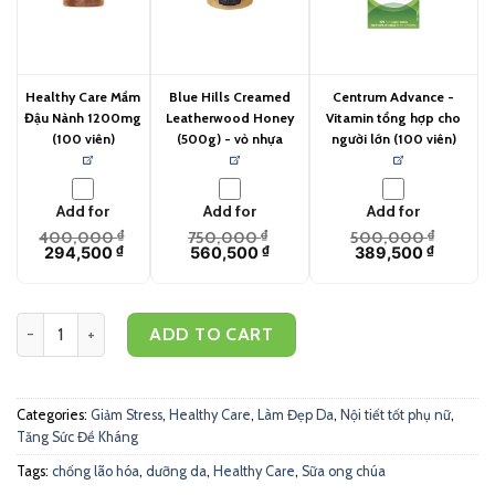
Healthy Care Mầm
Blue Hills Creamed
Centrum Advance -
Đậu Nành 1200mg
Leatherwood Honey
Vitamin tổng hợp cho
(100 viên)
(500g) - vỏ nhựa
người lớn (100 viên)
Add for
Add for
Add for
400,000
₫
750,000
₫
500,000
₫
294,500
₫
560,500
₫
389,500
₫
Healthy Care Viên sữa ong chúa (365 viên) quantity
ADD TO CART
Categories:
Giảm Stress
,
Healthy Care
,
Làm Đẹp Da
,
Nội tiết tốt phụ nữ
,
Tăng Sức Đề Kháng
Tags:
chống lão hóa
,
dưỡng da
,
Healthy Care
,
Sữa ong chúa