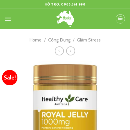
Skip
HỖ TRỢ: 0986.561.998
to
content
Home
/
Công Dụng
/
Giảm Stress
Sale!