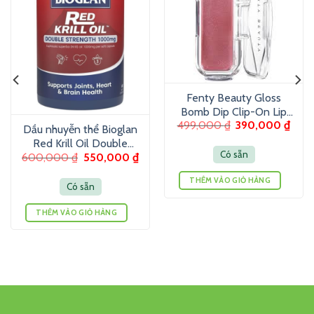
Fenty Beauty Gloss
Bomb Dip Clip-On Lip
499,000
₫
390,000
₫
Luminizer 6g – Son
Dầu nhuyễn thể Bioglan
dưỡng màu ánh nhũ
Red Krill Oil Double
Có sẵn
600,000
₫
550,000
₫
Strength 1000mg 60
Viên
THÊM VÀO GIỎ HÀNG
Có sẵn
THÊM VÀO GIỎ HÀNG