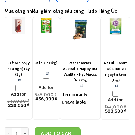
Mua càng nhiều, giảm càng sâu cùng Hudo Hàng Úc
Saffron nhụy
Milo Úc (1kg)
Macadamias
A2 Full Cream
hoa nghệ tây
Australia Happy Nut
- Sữa tươi A2
(2g)
Vanilla - Hạt Macca
nguyên kem
Úc 225g
(1kg)
Add for
Add for
Temporarily
545,000
₫
456,000
₫
Add for
349,000
₫
unavailable
236,550
₫
744,000
₫
503,500
₫
Blue Hills Creamed Leatherwood Honey (500g) - vỏ nhựa quantity
ADD TO CART