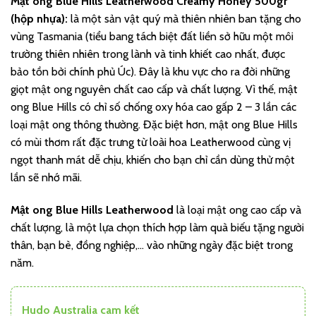
Mật ong Blue Hills Leatherwood Creamy Honey 500gr
(hộp nhựa):
là một sản vật quý mà thiên nhiên ban tặng cho
vùng Tasmania (tiểu bang tách biệt đất liền sở hữu một môi
trường thiên nhiên trong lành và tinh khiết cao nhất, được
bảo tồn bởi chính phủ Úc). Đây là khu vực cho ra đời những
giọt mật ong nguyên chất cao cấp và chất lượng. Vì thế, mật
ong Blue Hills có chỉ số chống oxy hóa cao gấp 2 – 3 lần các
loại mật ong thông thường. Đặc biệt hơn, mật ong Blue Hills
có mùi thơm rất đặc trưng từ loài hoa Leatherwood cùng vị
ngọt thanh mát dễ chịu, khiến cho bạn chỉ cần dùng thử một
lần sẽ nhớ mãi.
Mật ong Blue Hills Leatherwood
là loại mật ong cao cấp và
chất lượng, là một lựa chọn thích hợp làm quà biếu tặng người
thân, bạn bè, đồng nghiệp,… vào những ngày đặc biệt trong
năm.
Hudo Australia cam kết