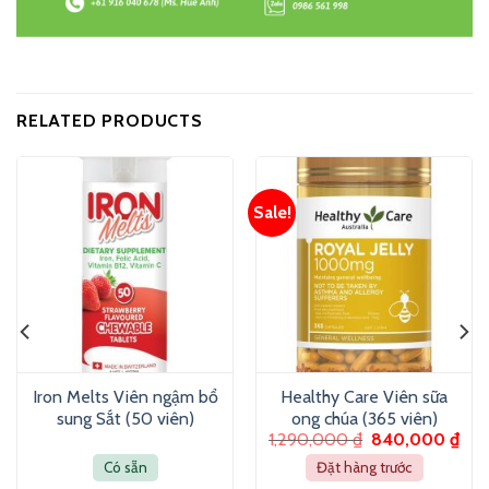
RELATED PRODUCTS
Sale!
Iron Melts Viên ngậm bổ
Healthy Care Viên sữa
sung Sắt (50 viên)
ong chúa (365 viên)
1,290,000
₫
840,000
₫
Có sẵn
Đặt hàng trước