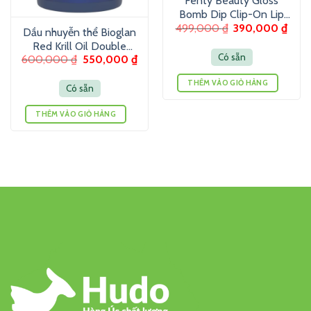
Fenty Beauty Gloss
Bomb Dip Clip-On Lip
499,000
₫
390,000
₫
Luminizer 6g – Son
Dầu nhuyễn thể Bioglan
dưỡng màu ánh nhũ
Red Krill Oil Double
Có sẵn
600,000
₫
550,000
₫
Strength 1000mg 60
Viên
THÊM VÀO GIỎ HÀNG
Có sẵn
THÊM VÀO GIỎ HÀNG