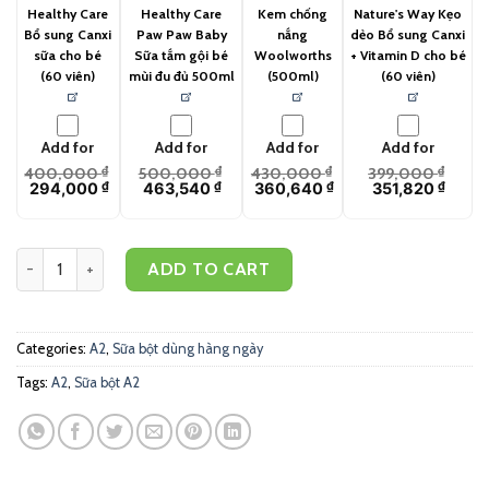
Healthy Care
Healthy Care
Kem chống
Nature's Way Kẹo
Bổ sung Canxi
Paw Paw Baby
nắng
dẻo Bổ sung Canxi
sữa cho bé
Sữa tắm gội bé
Woolworths
+ Vitamin D cho bé
(60 viên)
mùi đu đủ 500ml
(500ml)
(60 viên)
Add for
Add for
Add for
Add for
400,000
₫
500,000
₫
430,000
₫
399,000
₫
294,000
₫
463,540
₫
360,640
₫
351,820
₫
A2 Full Cream - Sữa tươi A2 nguyên kem (1kg) quantity
ADD TO CART
Categories:
A2
,
Sữa bột dùng hàng ngày
Tags:
A2
,
Sữa bột A2