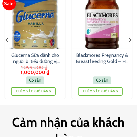
Sale!
Glucerna Sữa dành cho
Blackmores Pregnancy &
người bị tiểu đường vị
Breastfeeding Gold – Hỗ
1,099,000
₫
Vanilla (850g)
trợ tổng hợp vitamin cho
1,000,000
₫
mẹ bầu (180 viên)
Có sẵn
Có sẵn
THÊM VÀO GIỎ HÀNG
THÊM VÀO GIỎ HÀNG
Cảm nhận của khách