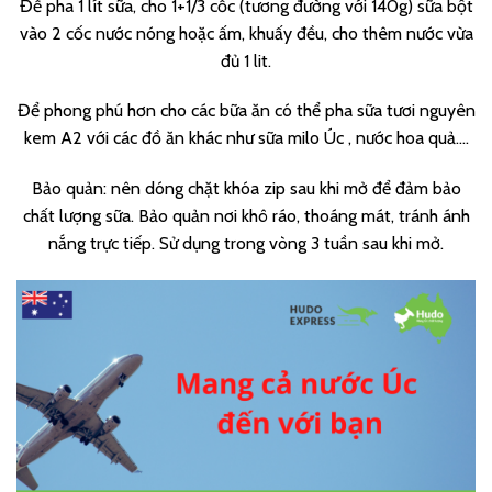
Để pha 1 lít sữa, cho 1+1/3 cốc (tương đường với 140g) sữa bột
vào 2 cốc nước nóng hoặc ấm, khuấy đều, cho thêm nước vừa
đủ 1 lit.
Để phong phú hơn cho các bữa ăn có thể pha sữa tươi nguyên
kem A2 với các đồ ăn khác như sữa milo Úc , nước hoa quả….
Bảo quản: nên dóng chặt khóa zip sau khi mở để đảm bảo
chất lượng sữa. Bảo quản nơi khô ráo, thoáng mát, tránh ánh
nắng trực tiếp. Sử dụng trong vòng 3 tuần sau khi mở.