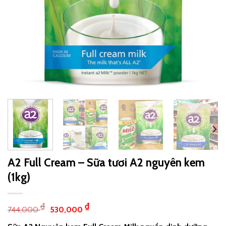
A2 Full Cream – Sữa tươi A2 nguyên kem
(1kg)
₫
₫
744,000
530,000