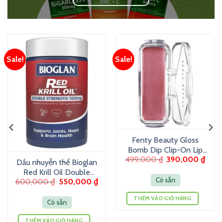
Sale!
Sale!
Fenty Beauty Gloss
Bomb Dip Clip-On Lip
499,000
₫
390,000
₫
Luminizer 6g – Son
Dầu nhuyễn thể Bioglan
dưỡng màu ánh nhũ
Red Krill Oil Double
Có sẵn
600,000
₫
550,000
₫
Strength 1000mg 60
Viên
THÊM VÀO GIỎ HÀNG
Có sẵn
THÊM VÀO GIỎ HÀNG