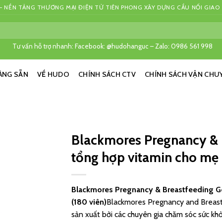
 NỀN TẢNG THƯƠNG MẠI ĐIỆN TỬ TIÊN PHONG XÂY DỰNG CẦU NỐI GIAO
Tư vấn hỗ trợ nhanh: Facebook: @hudohanguc – Zalo: 0986 561 998
ÀNG SẴN
VỀ HUDO
CHÍNH SÁCH CTV
CHÍNH SÁCH VẬN CHU
Blackmores Pregnancy & 
tổng hợp vitamin cho mẹ 
Blackmores Pregnancy & Breastfeeding Go
(180 viên)
Blackmores Pregnancy and Breast
sản xuất bởi các chuyên gia chăm sóc sức kh