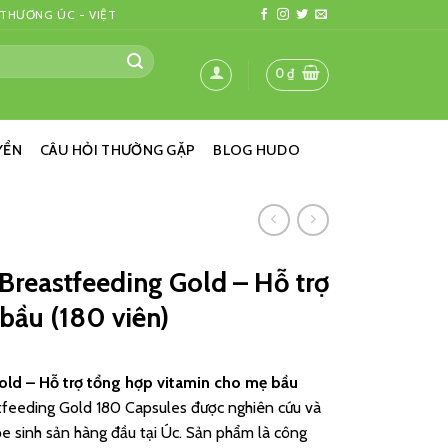
 THƯƠNG ÚC - VIỆT
0
₫
YỂN
CÂU HỎI THƯỜNG GẶP
BLOG HUDO
Breastfeeding Gold – Hỗ trợ
bầu (180 viên)
ld – Hỗ trợ tổng hợp vitamin cho mẹ bầu
feeding Gold 180 Capsules được nghiên cứu và
ỏe sinh sản hàng đầu tại Úc. Sản phẩm là công