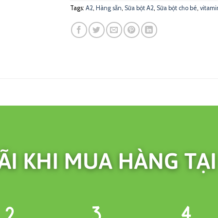
Tags:
A2
,
Hàng sẵn
,
Sữa bột A2
,
Sữa bột cho bé
,
vitami