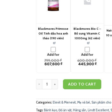
Blackmores Primrose
Blackmores Bio C -
Nat
Oil Tinh dầu hoa anh
Bổ sung Vitamin C
10 x
thảo (190 viên)
1000mg (62 viên)
Add for
Add for
799,000
₫
600,000
₫
607,600
₫
445,900
₫
Elevit - Vitamin tổng hợp cho mẹ bầu (100 viên)
ADD TO CART
Categories:
Elevit & Menevit
,
Mẹ và bé
,
Sản phẩm cho
Tags:
Bánh kẹo
,
Đồ ăn vặt
,
Hàng sẵn
,
Lindt Excellent
,