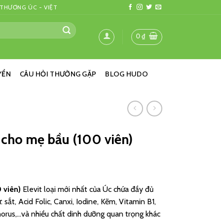
 THƯƠNG ÚC - VIỆT
0
₫
YỂN
CÂU HỎI THƯỜNG GẶP
BLOG HUDO
p cho mẹ bầu (100 viên)
 viên)
Elevit loại mới nhất của Úc chứa đầy đủ
sắt, Acid Folic, Canxi, Iodine, Kẽm, Vitamin B1,
horus,…và nhiều chất dinh dưỡng quan trọng khác