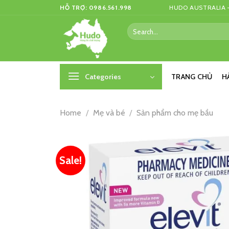
Skip
HỖ TRỢ: 0986.561.998
HUDO AUSTRALIA –
to
Search
content
for:
Categories
TRANG CHỦ
H
Home
/
Mẹ và bé
/
Sản phẩm cho mẹ bầu
Sale!