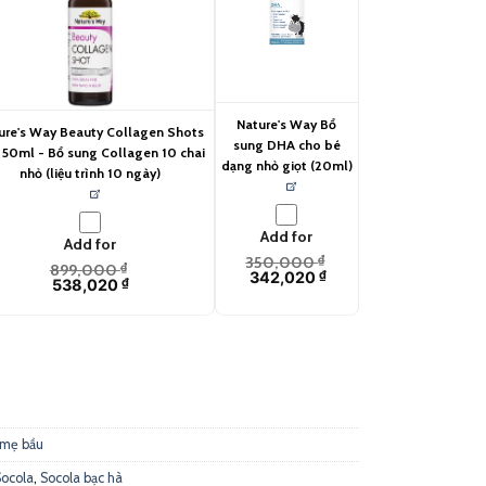
Nature's Way Bổ
ure's Way Beauty Collagen Shots
sung DHA cho bé
 50ml - Bổ sung Collagen 10 chai
dạng nhỏ giọt (20ml)
nhỏ (liệu trình 10 ngày)
Add for
Add for
350,000
₫
899,000
₫
342,020
₫
538,020
₫
 quantity
 mẹ bầu
Socola
,
Socola bạc hà