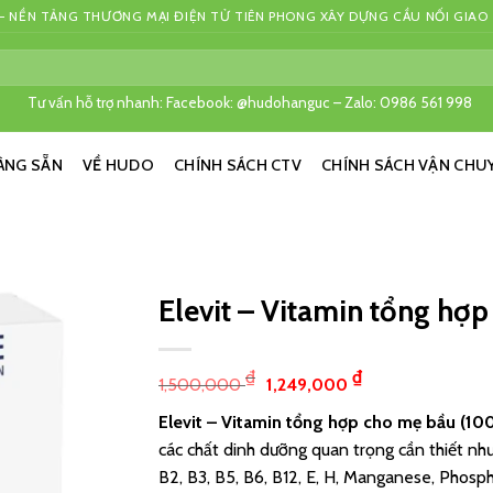
 NỀN TẢNG THƯƠNG MẠI ĐIỆN TỬ TIÊN PHONG XÂY DỰNG CẦU NỐI GIAO
Tư vấn hỗ trợ nhanh: Facebook: @hudohanguc – Zalo: 0986 561 998
ÀNG SẴN
VỀ HUDO
CHÍNH SÁCH CTV
CHÍNH SÁCH VẬN CHU
Elevit – Vitamin tổng hợ
₫
₫
1,500,000
1,249,000
Elevit – Vitamin tổng hợp cho mẹ bầu (100
các chất dinh dưỡng quan trọng cần thiết như: 
B2, B3, B5, B6, B12, E, H, Manganese, Phosp