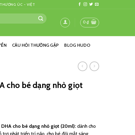
 THƯƠNG ÚC - VIỆT
0
₫
YỂN
CÂU HỎI THƯỜNG GẶP
BLOG HUDO
A cho bé dạng nhỏ giọt
 DHA cho bé dạng nhỏ giọt (20ml)
:
dành cho
ỗ trợ phát triển trí não, cho bé đôi mắt sáng