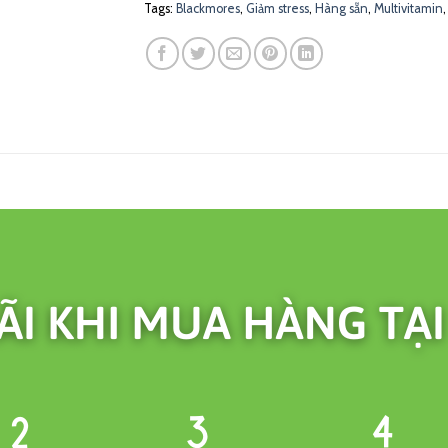
Tags:
Blackmores
,
Giảm stress
,
Hàng sẵn
,
Multivitamin