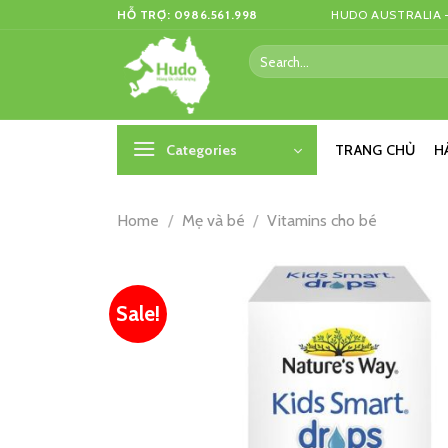
Skip
HỖ TRỢ: 0986.561.998
HUDO AUSTRALIA –
to
Search
content
for:
Categories
TRANG CHỦ
H
Home
/
Mẹ và bé
/
Vitamins cho bé
Sale!