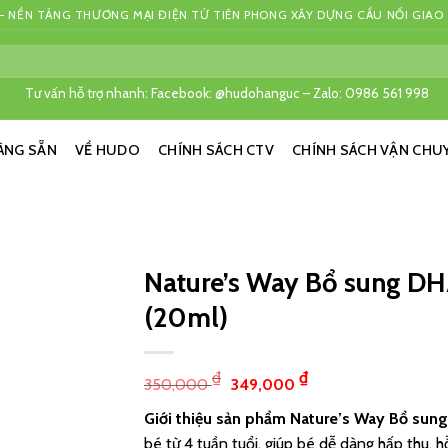
 NỀN TẢNG THƯƠNG MẠI ĐIỆN TỬ TIÊN PHONG XÂY DỰNG CẦU NỐI GIAO
Tư vấn hỗ trợ nhanh: Facebook: @hudohanguc – Zalo: 0986 561 998
ÀNG SẴN
VỀ HUDO
CHÍNH SÁCH CTV
CHÍNH SÁCH VẬN CHU
Nature’s Way Bổ sung DH
(20ml)
₫
₫
350,000
349,000
Giới thiệu sản phẩm
Nature’s Way Bổ sung
bé từ 4 tuần tuổi, giúp bé dễ dàng hấp thu, h