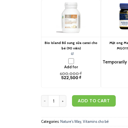
Bio Island Bổ sung sữa canxi cho
Mật ong Ma
bé (90 viên)
MGO11
Temporarily 
Add for
600,000
₫
522,500
₫
Nature's Way Bổ sung DHA cho bé dạng nhỏ giọ
ADD TO CART
Categories:
Nature's Way
,
Vitamins cho bé