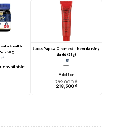
nuka Health
Lucas Papaw Ointment - Kem đa năng
5+ 250g
đu đủ (25g)
unavailable
Add for
299,000
₫
218,500
₫
t (20ml) quantity