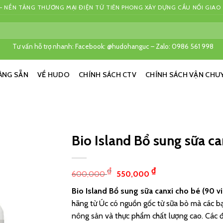
 NỀN TẢNG THƯƠNG MẠI ĐIỆN TỬ TIÊN PHONG XÂY DỰNG CẦU NỐI GIAO
Tư vấn hỗ trợ nhanh: Facebook: @hudohanguc – Zalo: 0986 561 998
ÀNG SẴN
VỀ HUDO
CHÍNH SÁCH CTV
CHÍNH SÁCH VẬN CHU
Bio Island Bổ sung sữa ca
₫
₫
600,000
550,000
Bio Island Bổ sung sữa canxi cho bé (90 v
hãng từ Úc có nguồn gốc từ sữa bò mà các bạ
nông sản và thực phẩm chất lượng cao. Các 