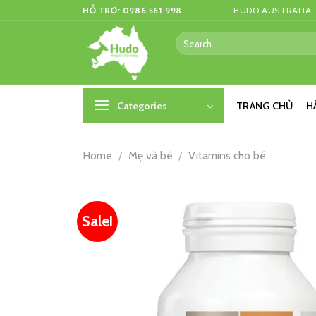
Skip
HỖ TRỢ: 0986.561.998
HUDO AUSTRALIA –
to
Search
content
for:
Categories
TRANG CHỦ
H
Home
/
Mẹ và bé
/
Vitamins cho bé
Sale!