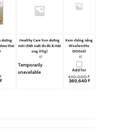
m dưỡng
Healthy Care Son dưỡng
Kem chống nắng
nhau thai
môi chiết xuất đu đủ & mật
Woolworths
)
ong (10g)
(500ml)
Temporarily
Add for
unavailable
₫
430,000
₫
₫
360,640
₫
uantity