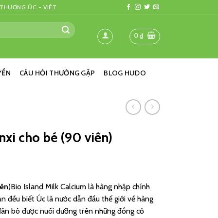
 THƯƠNG ÚC - VIỆT
0
₫
YỂN
CÂU HỎI THƯỜNG GẶP
BLOG HUDO
nxi cho bé (90 viên)
iên
)Bio Island Milk Calcium là hàng nhập chính
n đều biết Úc là nước dẫn đầu thế giới về hàng
đàn bò được nuôi dưỡng trên những đồng cỏ