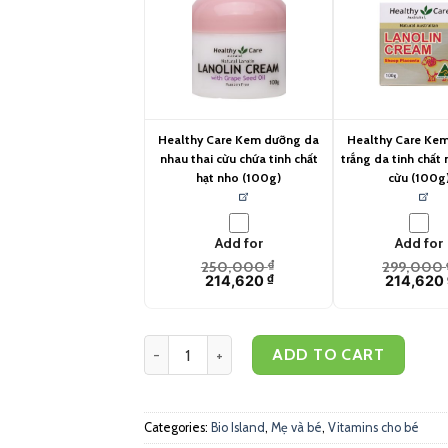
Healthy Care Kem dưỡng da
Healthy Care Ke
nhau thai cừu chứa tinh chất
trắng da tinh chất 
hạt nho (100g)
cừu (100g
Add for
Add for
250,000
₫
299,000
214,620
₫
214,620
Bio Island Bổ sung sữa canxi cho bé (90 viên) q
ADD TO CART
Categories:
Bio Island
,
Mẹ và bé
,
Vitamins cho bé