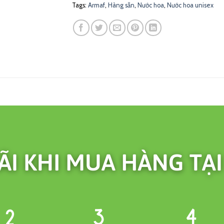
Tags:
Armaf
,
Hàng sẵn
,
Nước hoa
,
Nước hoa unisex