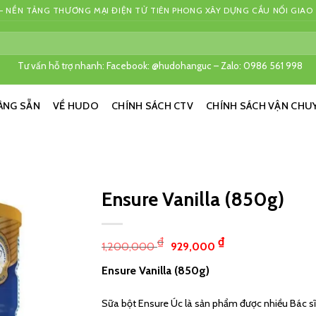
 NỀN TẢNG THƯƠNG MẠI ĐIỆN TỬ TIÊN PHONG XÂY DỰNG CẦU NỐI GIAO
Tư vấn hỗ trợ nhanh: Facebook: @hudohanguc – Zalo: 0986 561 998
ÀNG SẴN
VỀ HUDO
CHÍNH SÁCH CTV
CHÍNH SÁCH VẬN CHU
Ensure Vanilla (850g)
₫
₫
1,200,000
929,000
Ensure Vanilla (850g)
Sữa bột Ensure Úc là sản phẩm được nhiều Bác s