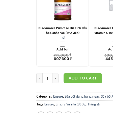
Blackmores Primrose Oil Tinh dầu
Blackmores B
hoa anh thảo (190 viên)
Vitamin C 10
Add for
Ad
799,000
₫
600
607,600
₫
445
Ensure Vanilla (850g) quantity
ADD TO CART
Categories:
Ensure
,
Sữa bột dùng hàng ngày
,
Sữa bột 
Tags:
Ensure
,
Ensure Vanilla (850g)
,
Hàng sẵn