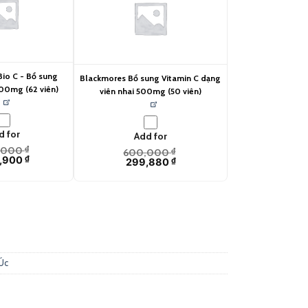
io C - Bổ sung
Blackmores Bổ sung Vitamin C dạng
00mg (62 viên)
viên nhai 500mg (50 viên)
d for
Add for
,000
₫
600,000
₫
,900
₫
299,880
₫
Úc