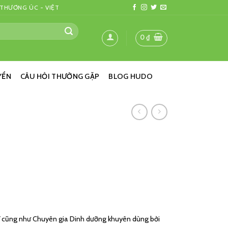
 THƯƠNG ÚC - VIỆT
0
₫
YỂN
CÂU HỎI THƯỜNG GẶP
BLOG HUDO
ĩ cũng như Chuyên gia Dinh dưỡng khuyên dùng bởi