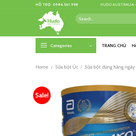
Skip
HỖ TRỢ: 0986.561.998
HUDO AUSTRALIA –
to
Search
content
for:
Categories
TRANG CHỦ
H
Home
/
Sữa bột Úc
/
Sữa bột dùng hàng ngày
Sale!