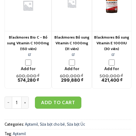
Blackmores Bio C - Bổ
Blackmores Bổ sung
Blackmores Bổ sung
sung Vitamin C 1000mg
Vitamin C 1000mg
Vitamin E 1000IU
(150 viên)
(31 viên)
(30 viên)
Add for
Add for
Add for
600,000
₫
600,000
₫
500,000
₫
574,280
₫
299,880
₫
421,400
₫
Aptamil Profutura Synbiotic+ 3 - Sữa bột cao cấp Aptamil Pro cho b
ADD TO CART
Categories:
Aptamil
,
Sữa bột cho bé
,
Sữa bột Úc
Tag:
Aptamil