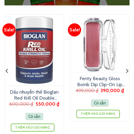
Sale!
Sale!
Fenty Beauty Gloss
Bomb Dip Clip-On Lip
499,000
₫
390,000
₫
Luminizer 6g – Son
Dầu nhuyễn thể Bioglan
dưỡng màu ánh nhũ
Red Krill Oil Double
Có sẵn
600,000
₫
550,000
₫
Strength 1000mg 60
Viên
THÊM VÀO GIỎ HÀNG
Có sẵn
THÊM VÀO GIỎ HÀNG