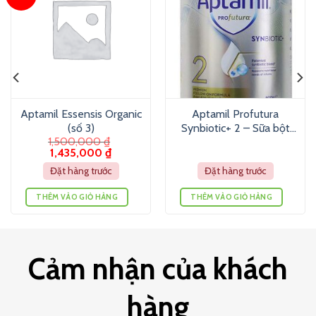
Aptamil Essensis Organic
Aptamil Profutura
(số 3)
Synbiotic+ 2 – Sữa bột
1,500,000
₫
cao cấp Aptamil Pro cho
1,435,000
₫
trẻ từ 6-12 tháng (900g)
Đặt hàng trước
Đặt hàng trước
THÊM VÀO GIỎ HÀNG
THÊM VÀO GIỎ HÀNG
Cảm nhận của khách
hàng