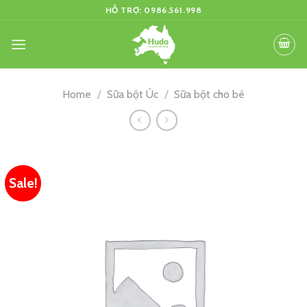
Skip
HỖ TRỢ: 0986.561.998
to
content
Home
/
Sữa bột Úc
/
Sữa bột cho bé
Sale!