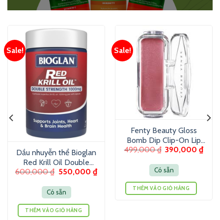
Sale!
Sale!
Fenty Beauty Gloss
Bomb Dip Clip-On Lip
499,000
₫
390,000
₫
Luminizer 6g – Son
Dầu nhuyễn thể Bioglan
dưỡng màu ánh nhũ
Red Krill Oil Double
Có sẵn
600,000
₫
550,000
₫
Strength 1000mg 60
Viên
THÊM VÀO GIỎ HÀNG
Có sẵn
THÊM VÀO GIỎ HÀNG