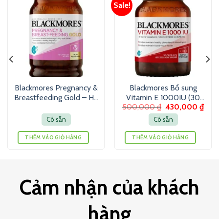
Sale!
Blackmores Pregnancy &
Blackmores Bổ sung
Breastfeeding Gold – Hỗ
Vitamin E 1000IU (30
500,000
₫
430,000
₫
trợ tổng hợp vitamin cho
viên)
mẹ bầu (180 viên)
Có sẵn
Có sẵn
THÊM VÀO GIỎ HÀNG
THÊM VÀO GIỎ HÀNG
Cảm nhận của khách
hàng