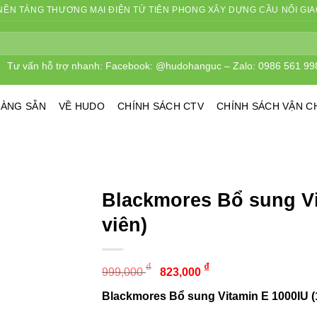
 NỀN TẢNG THƯƠNG MẠI ĐIỆN TỬ TIÊN PHONG XÂY DỰNG CẦU NỐI GIAO
Tư vấn hỗ trợ nhanh: Facebook: @hudohanguc – Zalo: 0986 561 998
ÀNG SẴN
VỀ HUDO
CHÍNH SÁCH CTV
CHÍNH SÁCH VẬN CHU
Blackmores Bổ sung Vita
₫
₫
999,000
823,000
Blackmores Bổ sung Vitamin E 1000IU (10
Sức khỏe là điều quý giá nhất đối với mỗi ngư