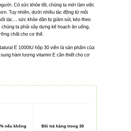
 nhiên, dưới nhiều tác động từ môi trường bên
hỏe dần bị giảm sút, kéo theo nhiều bệnh tật nguy
ựng kế hoạch ăn uống, nghỉ ngơi khoa học, bổ sung
tural E 1000IU hộp 30 viên là sản phẩm của
ng hàm lượng vitamin E cần thiết cho cơ thể khỏe
1% nếu không
Đổi trả hàng trong 30 ngày
chuẩn