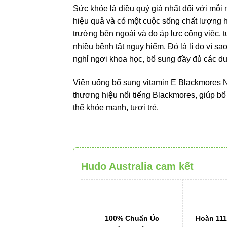
quả và có một cuộc sống chất lượng hơn. Tuy
ngoài và do áp lực công việc, tuổi tác… sức k
hiểm. Đó là lí do vì sao chúng ta phải xây d
đầy đủ các dưỡng chất cho cơ thể.
Viên uống bổ sung vitamin E Blackmores Na
thương hiệu nổi tiếng Blackmores, giúp bổ su
mạnh, tươi trẻ.
Hudo Australia cam kết
100% Chuẩn Úc
Hoàn 11
100% Hàng chính hãng