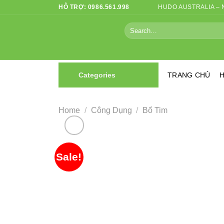
Skip
HỖ TRỢ: 0986.561.998
HUDO AUSTRALIA –
to
Search
content
for:
Categories
TRANG CHỦ
H
Home
/
Công Dụng
/
Bổ Tim
Sale!