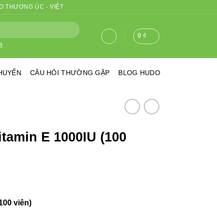
 THƯƠNG ÚC - VIỆT
0
₫
YỂN
CÂU HỎI THƯỜNG GẶP
BLOG HUDO
min E 1000IU (100 viên)
0 viên)
ời. Có sức khỏe tốt, chúng ta mới làm việc hiệu