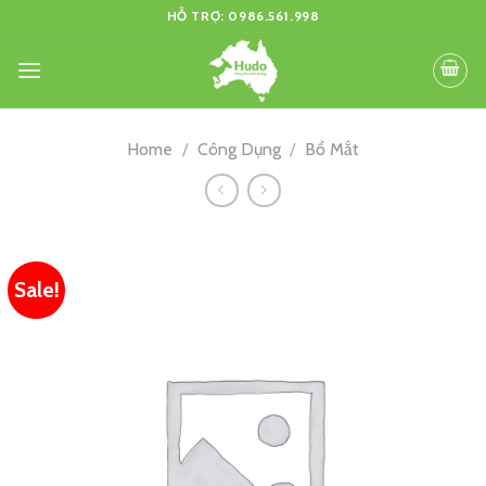
Skip
HỖ TRỢ: 0986.561.998
to
content
Home
/
Công Dụng
/
Bổ Mắt
Sale!