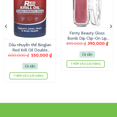
Fenty Beauty Gloss
Bomb Dip Clip-On Lip
499,000
₫
390,000
₫
Luminizer 6g – Son
Dầu nhuyễn thể Bioglan
dưỡng màu ánh nhũ
Red Krill Oil Double
Có sẵn
600,000
₫
550,000
₫
Strength 1000mg 60
Viên
THÊM VÀO GIỎ HÀNG
Có sẵn
THÊM VÀO GIỎ HÀNG