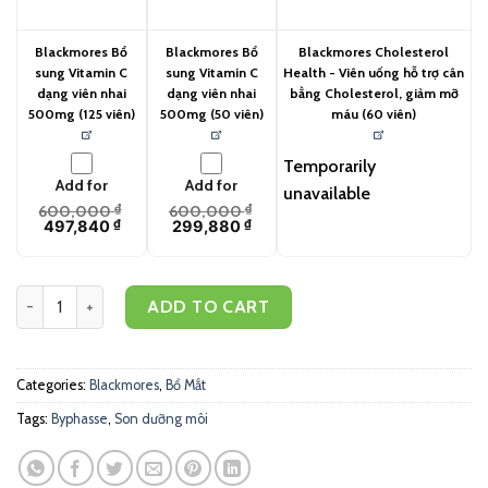
Blackmores Bổ
Blackmores Bổ
Blackmores Cholesterol
sung Vitamin C
sung Vitamin C
Health - Viên uống hỗ trợ cân
dạng viên nhai
dạng viên nhai
bằng Cholesterol, giảm mỡ
500mg (125 viên)
500mg (50 viên)
máu (60 viên)
Temporarily
Add for
Add for
unavailable
600,000
₫
600,000
₫
497,840
₫
299,880
₫
Blackmores Bổ sung Vitamin A tốt cho mắt 5000IU (150 viên) quant
ADD TO CART
Categories:
Blackmores
,
Bổ Mắt
Tags:
Byphasse
,
Son dưỡng môi