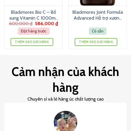
Blackmores Bio C – Bổ
Blackmores Joint Formula
sung Vitamin C 1000mg
Advanced Hỗ trợ xương
600,000
₫
586,000
₫
(150 viên)
khớp (120 viên)
Đặt hàng trước
Có sẵn
THÊM VÀO GIỎ HÀNG
THÊM VÀO GIỎ HÀNG
Cảm nhận của khách
hàng
Chuyên sỉ và lẻ hàng úc chất lượng cao