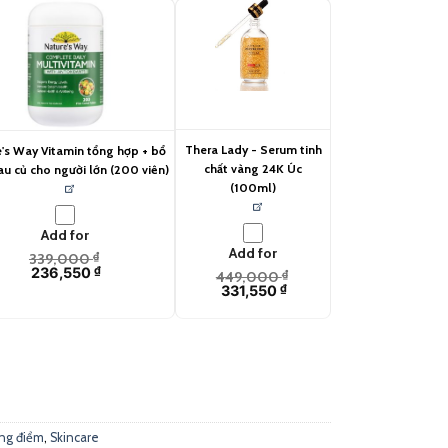
Thera Lady - Serum tinh
e's Way Vitamin tổng hợp + bổ
chất vàng 24K Úc
au củ cho người lớn (200 viên)
(100ml)
Add for
Add for
339,000
₫
236,550
₫
449,000
₫
331,550
₫
Vitamin E (100g) quantity
ng điểm
,
Skincare