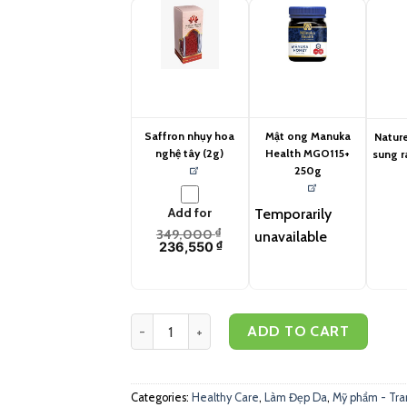
Saffron nhụy hoa
Mật ong Manuka
Natur
nghệ tây (2g)
Health MGO115+
sung r
250g
Add for
Temporarily
349,000
₫
unavailable
236,550
₫
Healthy Care Kem dưỡng da nhau thai cừu chứa 
ADD TO CART
Categories:
Healthy Care
,
Làm Đẹp Da
,
Mỹ phẩm - Tra