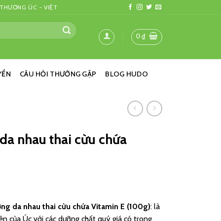
 THƯƠNG ÚC - VIỆT
0
₫
YỂN
CÂU HỎI THƯỜNG GẶP
BLOG HUDO
da nhau thai cừu chứa
ng da nhau thai cừu chứa Vitamin E (100g)
: là
iên của Úc với các dưỡng chất quý giá có trong