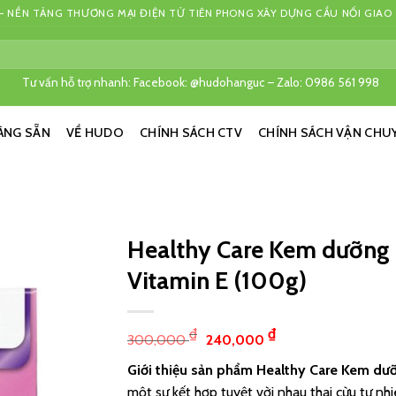
 NỀN TẢNG THƯƠNG MẠI ĐIỆN TỬ TIÊN PHONG XÂY DỰNG CẦU NỐI GIAO
Tư vấn hỗ trợ nhanh: Facebook: @hudohanguc – Zalo: 0986 561 998
ÀNG SẴN
VỀ HUDO
CHÍNH SÁCH CTV
CHÍNH SÁCH VẬN CHU
Healthy Care Kem dưỡng 
Vitamin E (100g)
₫
₫
300,000
240,000
Giới thiệu sản phẩm Healthy Care Kem dưỡ
một sự kết hợp tuyệt vời nhau thai cừu tự nh