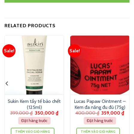
RELATED PRODUCTS
Sale!
Sale!
Sukin Kem tẩy tế bào chết
Lucas Papaw Ointment –
(125ml)
Kem đa năng đu đủ (75g)
399,000
₫
350,000
₫
400,000
₫
359,000
₫
Đặt hàng trước
Đặt hàng trước
THÊM VÀO GIỎ HÀNG
THÊM VÀO GIỎ HÀNG