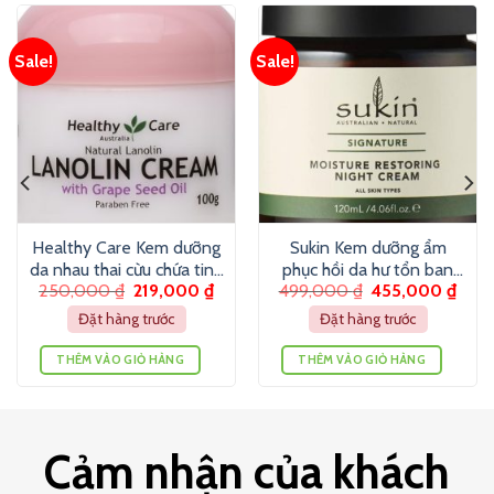
Sale!
Sale!
Healthy Care Kem dưỡng
Sukin Kem dưỡng ẩm
da nhau thai cừu chứa tinh
phục hồi da hư tổn ban
250,000
₫
219,000
₫
499,000
₫
455,000
₫
chất hạt nho (100g)
đêm (120ml)
Đặt hàng trước
Đặt hàng trước
THÊM VÀO GIỎ HÀNG
THÊM VÀO GIỎ HÀNG
Cảm nhận của khách