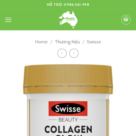
Skip
HỖ TRỢ: 0986.561.998
to
content
Home
/
Thương hiệu
/
Swisse