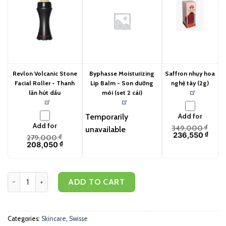
Revlon Volcanic Stone
Byphasse Moisturizing
Saffron nhụy hoa
Facial Roller - Thanh
Lip Balm - Son dưỡng
nghệ tây (2g)
lăn hút dầu
môi (set 2 cái)
Add for
Temporarily
Add for
349,000
₫
unavailable
236,550
₫
279,000
₫
208,050
₫
Swisse Beauty Collagen Glow With Collagen Peptides - Viên uống đ
ADD TO CART
Categories:
Skincare
,
Swisse