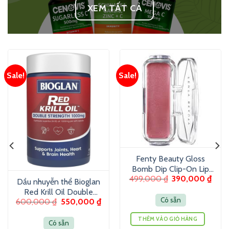
XEM TẤT CẢ
Sale!
Sale!
Fenty Beauty Gloss
Bomb Dip Clip-On Lip
499,000
₫
390,000
₫
Luminizer 6g – Son
Dầu nhuyễn thể Bioglan
dưỡng màu ánh nhũ
Red Krill Oil Double
Có sẵn
600,000
₫
550,000
₫
Strength 1000mg 60
Viên
THÊM VÀO GIỎ HÀNG
Có sẵn