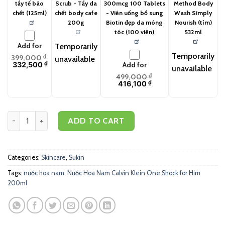
tẩy tế bào
Scrub - Tẩy da
300mcg 100 Tablets
Method Body
chết (125ml)
chết body cafe
- Viên uống bổ sung
Wash Simply
200g
Biotin đẹp da móng
Nourish (tím)
tóc (100 viên)
532ml
Add for
Temporarily
Temporarily
399,000
₫
unavailable
332,500
₫
Add for
unavailable
499,000
₫
416,100
₫
Sukin Xịt khử mùi (125ml) quantity
ADD TO CART
Categories:
Skincare
,
Sukin
Tags:
nước hoa nam
,
Nước Hoa Nam Calvin Klein One Shock for Him
200ml