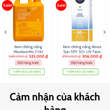
Sale!
Sale!
Kem chống nắng
Kem chống nắng Nivea
Woolworths (1 lít)
Sun SPF 50+ UV Face
549,000
₫
525,000
₫
399,000
₫
306,000
₫
Shine Control 50ml
Đặt hàng trước
Đặt hàng trước
THÊM VÀO GIỎ HÀNG
THÊM VÀO GIỎ HÀNG
Cảm nhận của khách
hàng