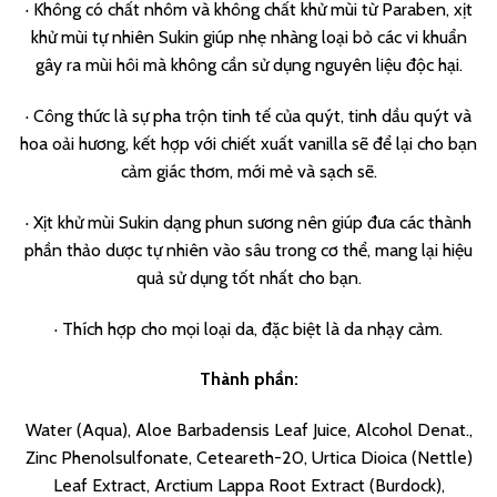
· Không có chất nhôm và không chất khử mùi từ Paraben, xịt
khử mùi tự nhiên Sukin giúp nhẹ nhàng loại bỏ các vi khuẩn
gây ra mùi hôi mà không cần sử dụng nguyên liệu độc hại.
· Công thức là sự pha trộn tinh tế của quýt, tinh dầu quýt và
hoa oải hương, kết hợp với chiết xuất vanilla sẽ để lại cho bạn
cảm giác thơm, mới mẻ và sạch sẽ.
· Xịt khử mùi Sukin dạng phun sương nên giúp đưa các thành
phần thảo dược tự nhiên vào sâu trong cơ thể, mang lại hiệu
quả sử dụng tốt nhất cho bạn.
· Thích hợp cho mọi loại da, đặc biệt là da nhạy cảm.
Thành phần:
Water (Aqua), Aloe Barbadensis Leaf Juice, Alcohol Denat.,
Zinc Phenolsulfonate, Ceteareth-20, Urtica Dioica (Nettle)
Leaf Extract, Arctium Lappa Root Extract (Burdock),