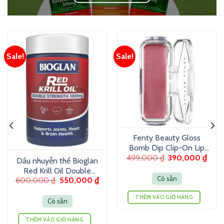
Sale!
Sale!
Fenty Beauty Gloss
Bomb Dip Clip-On Lip
499,000
₫
390,000
₫
Luminizer 6g – Son
Dầu nhuyễn thể Bioglan
dưỡng màu ánh nhũ
Red Krill Oil Double
Có sẵn
600,000
₫
550,000
₫
Strength 1000mg 60
Viên
THÊM VÀO GIỎ HÀNG
Có sẵn
THÊM VÀO GIỎ HÀNG