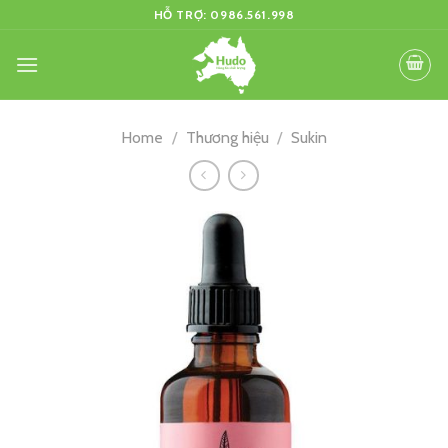
Skip
HỖ TRỢ: 0986.561.998
to
content
Home
/
Thương hiệu
/
Sukin