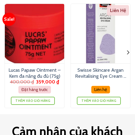
Liên Hệ
Sale!
Lucas Papaw Ointment –
Swisse Skincare Argan
Kem đa năng đu đủ (75g)
Revitalising Eye Cream –
400,000
₫
359,000
₫
Kem dưỡng mắt (15g)
Đặt hàng trước
Liên hệ
THÊM VÀO GIỎ HÀNG
THÊM VÀO GIỎ HÀNG
Cảm nhận của khách