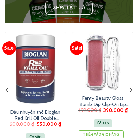
XEM TẤT CẢ
Sale!
Sale!
Fenty Beauty Gloss
Bomb Dip Clip-On Lip
499,000
₫
390,000
₫
Luminizer 6g – Son
Dầu nhuyễn thể Bioglan
dưỡng màu ánh nhũ
Red Krill Oil Double
Có sẵn
600,000
₫
550,000
₫
Strength 1000mg 60
Viên
THÊM VÀO GIỎ HÀNG
Có sẵn