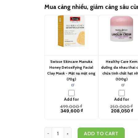
Mua càng nhiều, giảm càng sâu c
Swisse Skincare Manuka
Healthy Care Kem
Honey Detoxifying Facial
dưỡng da nhau thai 
Clay Mask - Mặt nạ mật ong
chứa tinh chất hạt n
(70g)
(100g)
Add for
Add for
499,000
₫
250,000
₫
349,600
₫
208,050
₫
Kem chống nắng Nivea Sun SPF 50+ UV Face Sh
ADD TO CART