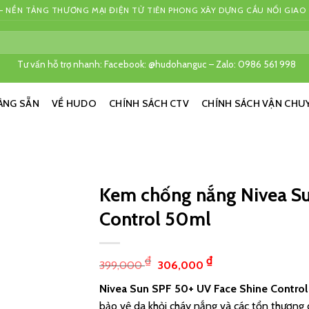
 NỀN TẢNG THƯƠNG MẠI ĐIỆN TỬ TIÊN PHONG XÂY DỰNG CẦU NỐI GIAO
Tư vấn hỗ trợ nhanh: Facebook: @hudohanguc – Zalo: 0986 561 998
ÀNG SẴN
VỀ HUDO
CHÍNH SÁCH CTV
CHÍNH SÁCH VẬN CHU
Kem chống nắng Nivea Su
Control 50ml
₫
₫
399,000
306,000
Nivea Sun SPF 50+ UV Face Shine Contro
bảo vệ da khỏi cháy nắng và các tổn thương 