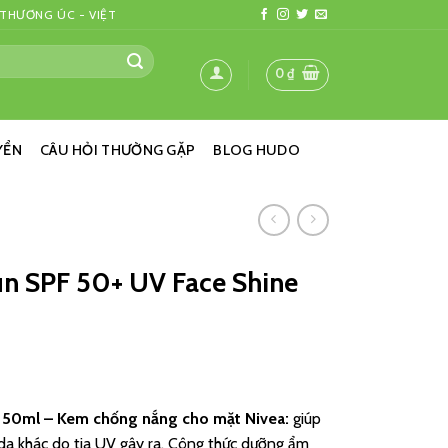
 THƯƠNG ÚC - VIỆT
0
₫
YỂN
CÂU HỎI THƯỜNG GẶP
BLOG HUDO
n SPF 50+ UV Face Shine
l 50ml – Kem chống nắng cho mặt Nivea:
g
iúp
da khác do tia UV gây ra. Công thức dưỡng ẩm