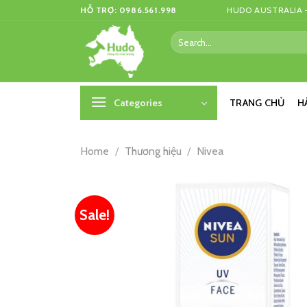
Skip
HỖ TRỢ: 0986.561.998
HUDO AUSTRALIA –
to
Search
content
for:
Categories
TRANG CHỦ
H
Home
/
Thương hiệu
/
Nivea
Sale!