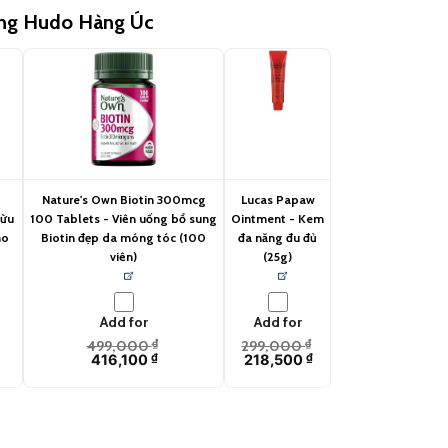
ùng Hudo Hàng Úc
Nature's Own Biotin 300mcg
Lucas Papaw
cừu
100 Tablets - Viên uống bổ sung
Ointment - Kem
ho
Biotin đẹp da móng tóc (100
đa năng đu đủ
viên)
(25g)
Add for
Add for
499,000
₫
299,000
₫
416,100
₫
218,500
₫
ine Control 50ml quantity