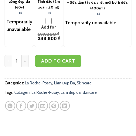
uống đẹp da
Tinh dầu tầm
- Sữa tắm tẩy da chết mùi bơ & dừa
(60v)
xuân (20ml)
(400ml)
Temporarily
Temporarily unavailable
Add for
unavailable
699,000
₫
349,600
₫
La Roche-Posay Kem Cicaplast Baume B5 (40ml) quantity
ADD TO CART
Categories:
La Roche-Posay
,
Làm Đẹp Da
,
Skincare
Tags:
Collagen
,
La Roche-Posay
,
Làm đẹp da
,
skincare