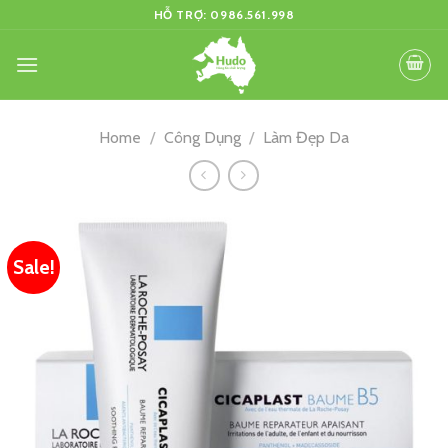
Skip
HỖ TRỢ: 0986.561.998
to
content
Home
/
Công Dụng
/
Làm Đẹp Da
Sale!