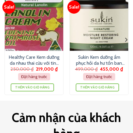
Sale!
Sale!
Healthy Care Kem dưỡng
Sukin Kem dưỡng ẩm
da nhau thai cừu với tinh
phục hồi da hư tổn ban
250,000
₫
219,000
₫
499,000
₫
455,000
₫
dầu hoa anh thảo (100g)
đêm (120ml)
Đặt hàng trước
Đặt hàng trước
THÊM VÀO GIỎ HÀNG
THÊM VÀO GIỎ HÀNG
Cảm nhận của khách