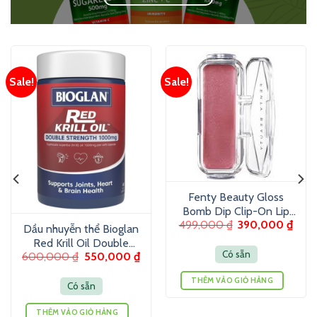
Sale!
Sale!
Fenty Beauty Gloss
Bomb Dip Clip-On Lip
499,000
₫
390,000
₫
Luminizer 6g – Son
Dầu nhuyễn thể Bioglan
dưỡng màu ánh nhũ
Red Krill Oil Double
Có sẵn
600,000
₫
550,000
₫
Strength 1000mg 60
Viên
THÊM VÀO GIỎ HÀNG
Có sẵn
THÊM VÀO GIỎ HÀNG