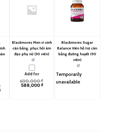
s
Blackmores Men vi sinh
Blackmores Sugar
inh
cân bằng, phục hồi âm
Balance Viên hỗ trợ cân
hảo
đạo phụ nữ (30 viên)
bằng đường huyết (90
viên)
Add for
Temporarily
600,000
₫
unavailable
588,000
₫
₫
₫