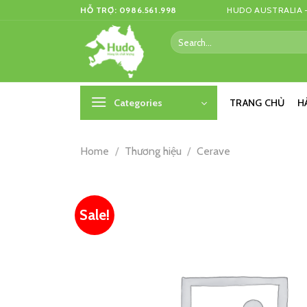
Skip
HỖ TRỢ: 0986.561.998
HUDO AUSTRALIA –
to
Search
content
for:
Categories
TRANG CHỦ
H
Home
/
Thương hiệu
/
Cerave
Sale!