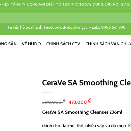
 NỀN TẢNG THƯƠNG MẠI ĐIỆN TỬ TIÊN PHONG XÂY DỰNG CẦU NỐI GIAO
Tư vấn hỗ trợ nhanh: Facebook: @hudohanguc – Zalo: 0986 561 998
ÀNG SẴN
VỀ HUDO
CHÍNH SÁCH CTV
CHÍNH SÁCH VẬN CHU
CeraVe SA Smoothing Cle
₫
₫
500,000
473,000
CeraVe SA Smoothing Cleanser 236ml
dành cho da khô, thô, nhiều vảy và da mụn. 