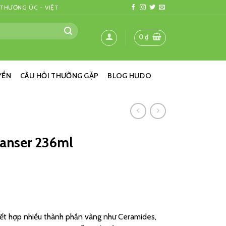
 THƯƠNG ÚC - VIỆT
0
₫
YỂN
CÂU HỎI THƯỜNG GẶP
BLOG HUDO
anser 236ml
Kết hợp nhiều thành phần vàng như Ceramides,