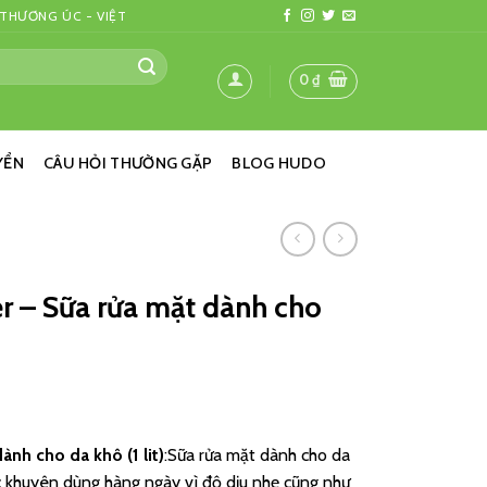
 THƯƠNG ÚC - VIỆT
0
₫
YỂN
CÂU HỎI THƯỜNG GẶP
BLOG HUDO
r – Sữa rửa mặt dành cho
nh cho da khô (1 lit)
:Sữa rửa mặt dành cho da
 khuyên dùng hàng ngày vì độ dịu nhẹ cũng như