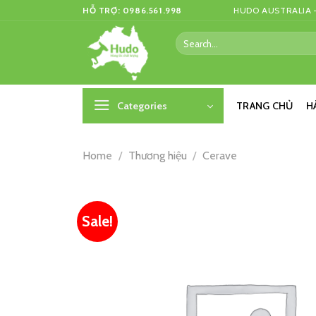
Skip
HỖ TRỢ: 0986.561.998
HUDO AUSTRALIA –
to
Search
content
for:
Categories
TRANG CHỦ
H
Home
/
Thương hiệu
/
Cerave
Sale!