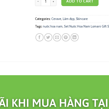
ADD TO CART
Categories:
Cerave
,
Làm đẹp
,
Skincare
Tags:
nước hoa nam
,
Set Nước Hoa Nam Lomani Gift Se