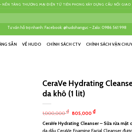
 NỀN TẢNG THƯƠNG MẠI ĐIỆN TỬ TIÊN PHONG XÂY DỰNG CẦU NỐI GIAO
Tư vấn hỗ trợ nhanh: Facebook: @hudohanguc – Zalo: 0986 561 998
ÀNG SẴN
VỀ HUDO
CHÍNH SÁCH CTV
CHÍNH SÁCH VẬN CHU
CeraVe Hydrating Cleanse
da khô (1 lit)
₫
₫
1,000,000
805,000
CeraVe Hydrating Cleanser – Sữa rửa mặt dà
da dầu CeraVe Foaming Facial Cleanser được