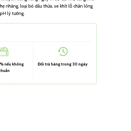
hẹ nhàng, loại bỏ dầu thừa, se khít lỗ chân lông
pH lý tưởng.
1% nếu không
Đổi trả hàng trong 30 ngày
chuẩn
o da khô (1 lit) quantity