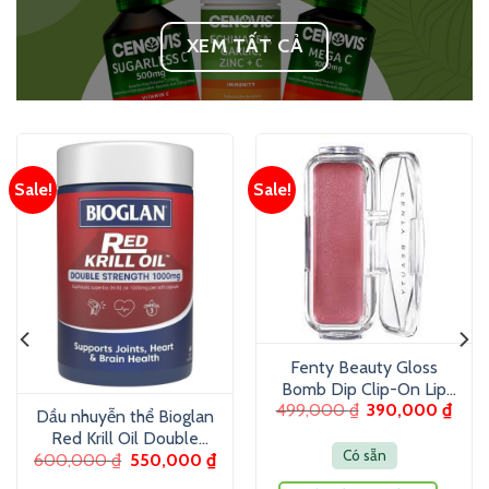
XEM TẤT CẢ
Sale!
Sale!
Fenty Beauty Gloss
Bomb Dip Clip-On Lip
499,000
₫
390,000
₫
Luminizer 6g – Son
Dầu nhuyễn thể Bioglan
dưỡng màu ánh nhũ
Red Krill Oil Double
Có sẵn
600,000
₫
550,000
₫
Strength 1000mg 60
Viên