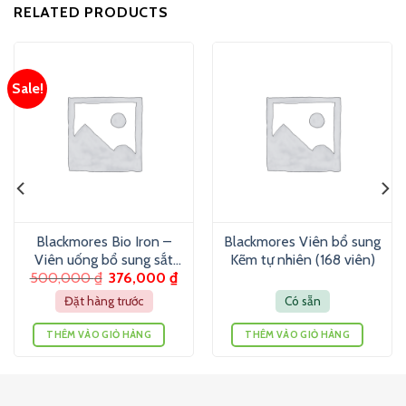
RELATED PRODUCTS
Sale!
Blackmores Bio Iron –
Blackmores Viên bổ sung
Viên uống bổ sung sắt
Kẽm tự nhiên (168 viên)
500,000
₫
376,000
₫
(30v)
Đặt hàng trước
Có sẵn
THÊM VÀO GIỎ HÀNG
THÊM VÀO GIỎ HÀNG