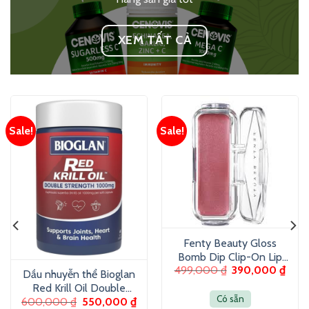
XEM TẤT CẢ
Sale!
Sale!
Fenty Beauty Gloss
Bomb Dip Clip-On Lip
499,000
₫
390,000
₫
Luminizer 6g – Son
Dầu nhuyễn thể Bioglan
dưỡng màu ánh nhũ
Red Krill Oil Double
Có sẵn
600,000
₫
550,000
₫
Strength 1000mg 60