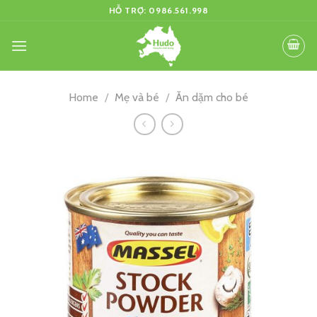
Skip
HỖ TRỢ: 0986.561.998
to
content
Home
/
Mẹ và bé
/
Ăn dặm cho bé