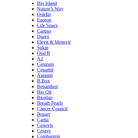
Bio Island
Nature’s Way
Ostelin
Eaoron
Life Space
Caruso
Durex
Elevit & Menevit
Sukin
Oral B
A2
Centrum
Cetaphil
Aptamil
B.Box
Bepanthen
Bio Oil
Bioglan
Breath Pearls
Cancer Council
Brauer
Cartia
Cenovis
Cerave
Combantrin