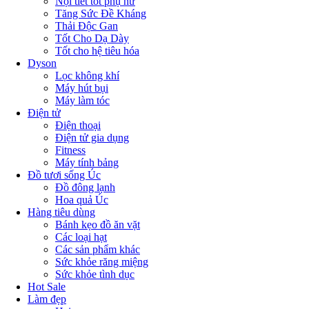
Nội tiết tốt phụ nữ
Tăng Sức Đề Kháng
Thải Độc Gan
Tốt Cho Dạ Dày
Tốt cho hệ tiêu hóa
Dyson
Lọc không khí
Máy hút bụi
Máy làm tóc
Điện tử
Điện thoại
Điện tử gia dụng
Fitness
Máy tính bảng
Đồ tươi sống Úc
Đồ đông lạnh
Hoa quả Úc
Hàng tiêu dùng
Bánh kẹo đồ ăn vặt
Các loại hạt
Các sản phẩm khác
Sức khỏe răng miệng
Sức khỏe tình dục
Hot Sale
Làm đẹp