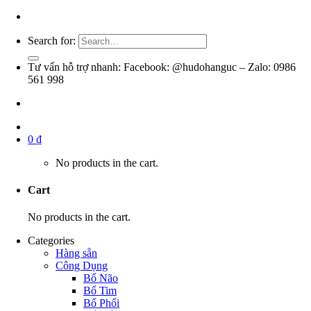
Search for:
Tư vấn hỗ trợ nhanh: Facebook: @hudohanguc – Zalo: 0986
561 998
0
₫
No products in the cart.
Cart
No products in the cart.
Categories
Hàng sẵn
Công Dụng
Bổ Não
Bổ Tim
Bổ Phổi