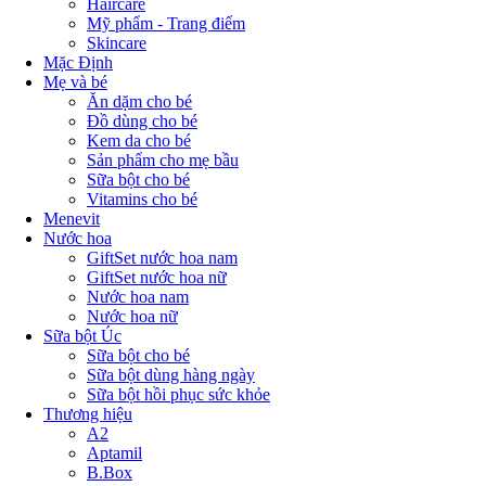
Haircare
Mỹ phẩm - Trang điểm
Skincare
Mặc Định
Mẹ và bé
Ăn dặm cho bé
Đồ dùng cho bé
Kem da cho bé
Sản phẩm cho mẹ bầu
Sữa bột cho bé
Vitamins cho bé
Menevit
Nước hoa
GiftSet nước hoa nam
GiftSet nước hoa nữ
Nước hoa nam
Nước hoa nữ
Sữa bột Úc
Sữa bột cho bé
Sữa bột dùng hàng ngày
Sữa bột hồi phục sức khỏe
Thương hiệu
A2
Aptamil
B.Box