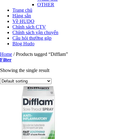
OTHER
Trang chủ
Hàng sẵn
Về HUDO
Chính sách CTV
Chính sách vận chuyển
Câu hỏi thường gặp
Blog Hudo
Home
/
Products tagged “Difflam”
Filter
Showing the single result