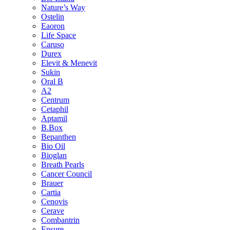
Nature’s Way
Ostelin
Eaoron
Life Space
Caruso
Durex
Elevit & Menevit
Sukin
Oral B
A2
Centrum
Cetaphil
Aptamil
B.Box
Bepanthen
Bio Oil
Bioglan
Breath Pearls
Cancer Council
Brauer
Cartia
Cenovis
Cerave
Combantrin
Ensure