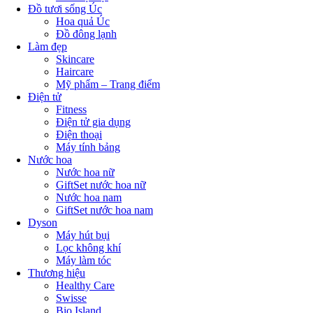
Đồ tươi sống Úc
Hoa quả Úc
Đồ đông lạnh
Làm đẹp
Skincare
Haircare
Mỹ phẩm – Trang điểm
Điện tử
Fitness
Điện tử gia dụng
Điện thoại
Máy tính bảng
Nước hoa
Nước hoa nữ
GiftSet nước hoa nữ
Nước hoa nam
GiftSet nước hoa nam
Dyson
Máy hút bụi
Lọc không khí
Máy làm tóc
Thương hiệu
Healthy Care
Swisse
Bio Island