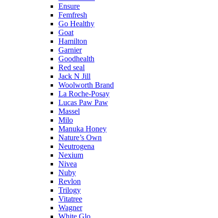
Ensure
Femfresh
Go Healthy
Goat
Hamilton
Garnier
Goodhealth
Red seal
Jack N Jill
Woolworth Brand
La Roche-Posay
Lucas Paw Paw
Massel
Milo
Manuka Honey
Nature’s Own
Neutrogena
Nexium
Nivea
Nuby
Revlon
Trilogy
Vitatree
Wagner
White Glo