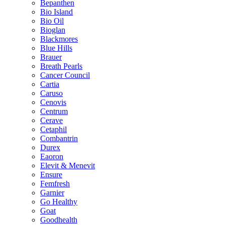
Bepanthen
Bio Island
Bio Oil
Bioglan
Blackmores
Blue Hills
Brauer
Breath Pearls
Cancer Council
Cartia
Caruso
Cenovis
Centrum
Cerave
Cetaphil
Combantrin
Durex
Eaoron
Elevit & Menevit
Ensure
Femfresh
Garnier
Go Healthy
Goat
Goodhealth