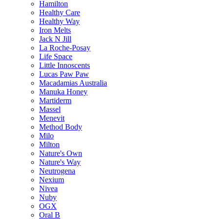
Hamilton
Healthy Care
Healthy Way
Iron Melts
Jack N Jill
La Roche-Posay
Life Space
Little Innoscents
Lucas Paw Paw
Macadamias Australia
Manuka Honey
Martiderm
Massel
Menevit
Method Body
Milo
Milton
Nature's Own
Nature's Way
Neutrogena
Nexium
Nivea
Nuby
OGX
Oral B