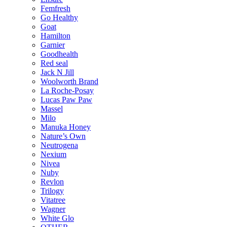
Femfresh
Go Healthy
Goat
Hamilton
Garnier
Goodhealth
Red seal
Jack N Jill
Woolworth Brand
La Roche-Posay
Lucas Paw Paw
Massel
Milo
Manuka Honey
Nature’s Own
Neutrogena
Nexium
Nivea
Nuby
Revlon
Trilogy
Vitatree
Wagner
White Glo