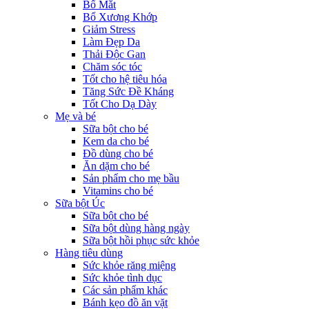
Bổ Mắt
Bổ Xương Khớp
Giảm Stress
Làm Đẹp Da
Thải Độc Gan
Chăm sóc tóc
Tốt cho hệ tiêu hóa
Tăng Sức Đề Kháng
Tốt Cho Dạ Dày
Mẹ và bé
Sữa bột cho bé
Kem da cho bé
Đồ dùng cho bé
Ăn dặm cho bé
Sản phẩm cho mẹ bầu
Vitamins cho bé
Sữa bột Úc
Sữa bột cho bé
Sữa bột dùng hàng ngày
Sữa bột hồi phục sức khỏe
Hàng tiêu dùng
Sức khỏe răng miệng
Sức khỏe tình dục
Các sản phẩm khác
Bánh kẹo đồ ăn vặt