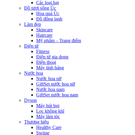
Các loại hạt
Đồ tươi sống Úc
Hoa quả Úc
Đồ đông lạnh
Làm đẹp
Skincare
Haircare
Mỹ phẩm – Trang điểm
Điện tử
Fitness
Điện tử gia dụng
Điện thoại
Máy tính bảng
Nước hoa
Nước hoa nữ
GiftSet nước hoa nữ
Nước hoa nam
GiftSet nước hoa nam
Dyson
Máy hút bụi
Lọc không khí
Máy làm tóc
Thương hiệu
Healthy Care
Swisse