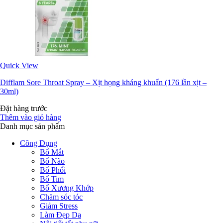
Quick View
Difflam Sore Throat Spray – Xịt họng kháng khuẩn (176 lần xịt –
30ml)
Đặt hàng trước
Thêm vào giỏ hàng
Danh mục sản phẩm
Công Dụng
Bổ Mắt
Bổ Não
Bổ Phổi
Bổ Tim
Bổ Xương Khớp
Chăm sóc tóc
Giảm Stress
Làm Đẹp Da