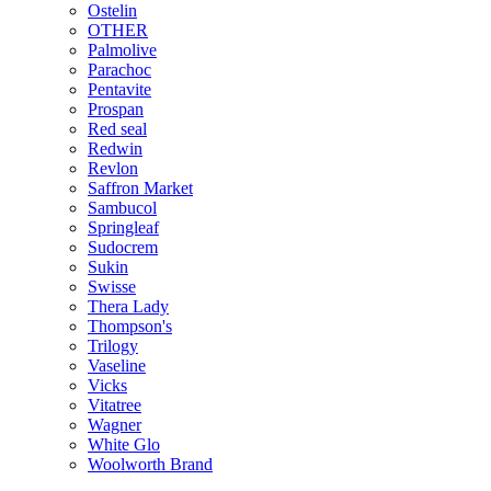
Ostelin
OTHER
Palmolive
Parachoc
Pentavite
Prospan
Red seal
Redwin
Revlon
Saffron Market
Sambucol
Springleaf
Sudocrem
Sukin
Swisse
Thera Lady
Thompson's
Trilogy
Vaseline
Vicks
Vitatree
Wagner
White Glo
Woolworth Brand