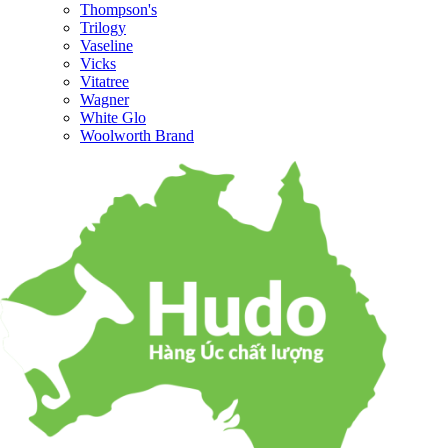
Thompson's
Trilogy
Vaseline
Vicks
Vitatree
Wagner
White Glo
Woolworth Brand