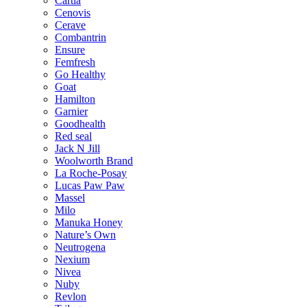
Cartia
Cenovis
Cerave
Combantrin
Ensure
Femfresh
Go Healthy
Goat
Hamilton
Garnier
Goodhealth
Red seal
Jack N Jill
Woolworth Brand
La Roche-Posay
Lucas Paw Paw
Massel
Milo
Manuka Honey
Nature’s Own
Neutrogena
Nexium
Nivea
Nuby
Revlon