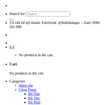
Search for:
Tư vấn hỗ trợ nhanh: Facebook: @hudohanguc – Zalo: 0986
561 998
0
₫
No products in the cart.
Cart
No products in the cart.
Categories
Hàng sẵn
Công Dụng
Bổ Não
Bổ Tim
Bổ Phổi