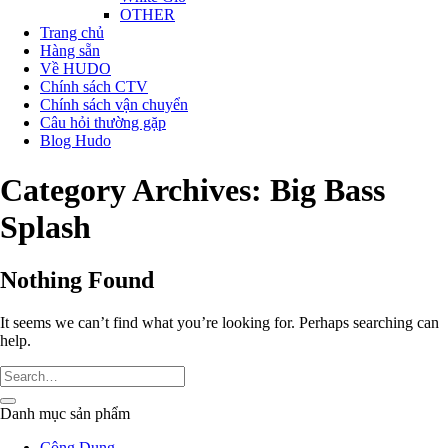
OTHER
Trang chủ
Hàng sẵn
Về HUDO
Chính sách CTV
Chính sách vận chuyển
Câu hỏi thường gặp
Blog Hudo
Category Archives:
Big Bass
Splash
Nothing Found
It seems we can’t find what you’re looking for. Perhaps searching can
help.
Danh mục sản phẩm
Công Dụng