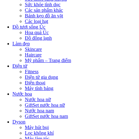
Sức khỏe tình dục
Các sản phẩm khác
Bánh kẹo đồ ăn vặt
Các loại hạt
Đồ tươi sống Úc
Hoa quả Úc
Đồ đông lạnh
Làm đẹp
Skincare
Haircare
Mỹ phẩm – Trang điểm
Điện tử
Fitness
Điện tử gia dụng
Điện thoại
Máy tính bảng
Nước hoa
Nước hoa nữ
GiftSet nước hoa nữ
Nước hoa nam
GiftSet nước hoa nam
Dyson
Máy hút bụi
Lọc không khí
Máy làm tóc