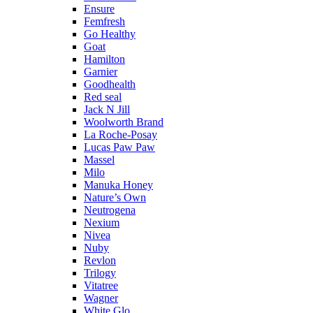
Ensure
Femfresh
Go Healthy
Goat
Hamilton
Garnier
Goodhealth
Red seal
Jack N Jill
Woolworth Brand
La Roche-Posay
Lucas Paw Paw
Massel
Milo
Manuka Honey
Nature’s Own
Neutrogena
Nexium
Nivea
Nuby
Revlon
Trilogy
Vitatree
Wagner
White Glo