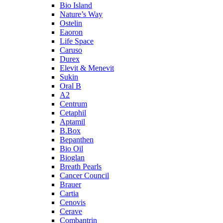
Bio Island
Nature’s Way
Ostelin
Eaoron
Life Space
Caruso
Durex
Elevit & Menevit
Sukin
Oral B
A2
Centrum
Cetaphil
Aptamil
B.Box
Bepanthen
Bio Oil
Bioglan
Breath Pearls
Cancer Council
Brauer
Cartia
Cenovis
Cerave
Combantrin