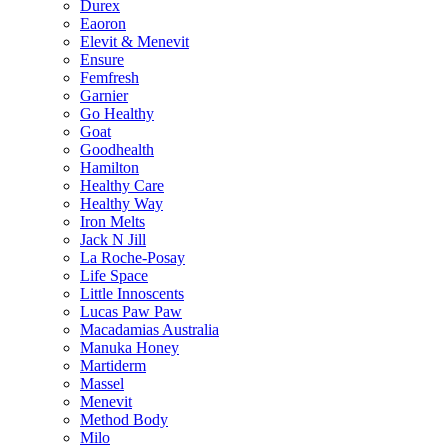
Durex
Eaoron
Elevit & Menevit
Ensure
Femfresh
Garnier
Go Healthy
Goat
Goodhealth
Hamilton
Healthy Care
Healthy Way
Iron Melts
Jack N Jill
La Roche-Posay
Life Space
Little Innoscents
Lucas Paw Paw
Macadamias Australia
Manuka Honey
Martiderm
Massel
Menevit
Method Body
Milo