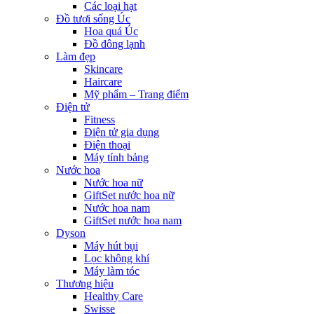
Các loại hạt
Đồ tươi sống Úc
Hoa quả Úc
Đồ đông lạnh
Làm đẹp
Skincare
Haircare
Mỹ phẩm – Trang điểm
Điện tử
Fitness
Điện tử gia dụng
Điện thoại
Máy tính bảng
Nước hoa
Nước hoa nữ
GiftSet nước hoa nữ
Nước hoa nam
GiftSet nước hoa nam
Dyson
Máy hút bụi
Lọc không khí
Máy làm tóc
Thương hiệu
Healthy Care
Swisse