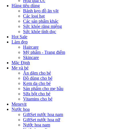
Hoa quả Úc
Hàng tiêu dùng
Bánh kẹo đồ ăn vặt
Các loại hạt
Các sản phẩm khác
Sức khỏe răng miệng
Sức khỏe tình dục
Hot Sale
Làm đẹp
Haircare
Mỹ phẩm - Trang điểm
Skincare
Mặc Định
Mẹ và bé
Ăn dặm cho bé
Đồ dùng cho bé
Kem da cho bé
Sản phẩm cho mẹ bầu
Sữa bột cho bé
Vitamins cho bé
Menevit
Nước hoa
GiftSet nước hoa nam
GiftSet nước hoa nữ
Nước hoa nam