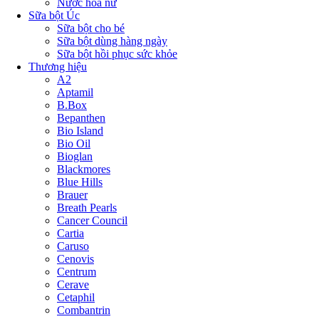
Nước hoa nữ
Sữa bột Úc
Sữa bột cho bé
Sữa bột dùng hàng ngày
Sữa bột hồi phục sức khỏe
Thương hiệu
A2
Aptamil
B.Box
Bepanthen
Bio Island
Bio Oil
Bioglan
Blackmores
Blue Hills
Brauer
Breath Pearls
Cancer Council
Cartia
Caruso
Cenovis
Centrum
Cerave
Cetaphil
Combantrin