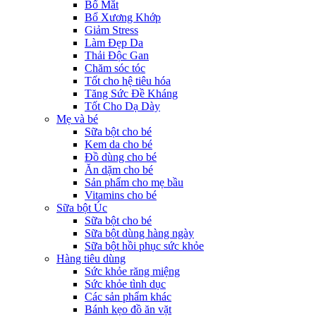
Bổ Mắt
Bổ Xương Khớp
Giảm Stress
Làm Đẹp Da
Thải Độc Gan
Chăm sóc tóc
Tốt cho hệ tiêu hóa
Tăng Sức Đề Kháng
Tốt Cho Dạ Dày
Mẹ và bé
Sữa bột cho bé
Kem da cho bé
Đồ dùng cho bé
Ăn dặm cho bé
Sản phẩm cho mẹ bầu
Vitamins cho bé
Sữa bột Úc
Sữa bột cho bé
Sữa bột dùng hàng ngày
Sữa bột hồi phục sức khỏe
Hàng tiêu dùng
Sức khỏe răng miệng
Sức khỏe tình dục
Các sản phẩm khác
Bánh kẹo đồ ăn vặt