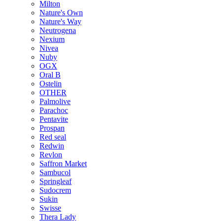
Milton
Nature's Own
Nature's Way
Neutrogena
Nexium
Nivea
Nuby
OGX
Oral B
Ostelin
OTHER
Palmolive
Parachoc
Pentavite
Prospan
Red seal
Redwin
Revlon
Saffron Market
Sambucol
Springleaf
Sudocrem
Sukin
Swisse
Thera Lady