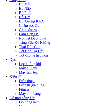
Bổ Mắt
Bổ Não
Bổ Phổi
Bổ Tim
Bổ Xương Khớp
Chăm sóc tóc
Giảm Stress
Làm Đẹp Da
Nội tiết tốt phụ nữ
Tăng Sức Đề Kháng
Thải Độc Gan
Tốt Cho Dạ Dày
Tốt cho hệ tiêu hóa
Dyson
Lọc không khí
Máy hút bụi
Máy làm tóc
Điện tử
Điện thoại
Điện tử gia dụng
Fitness
Máy tính bảng
Đồ tươi sống Úc
Đồ đông lạnh