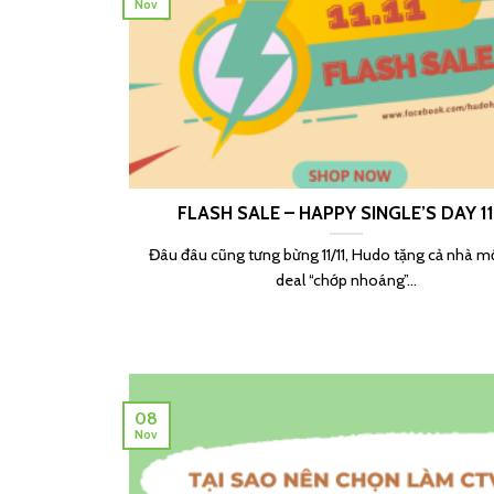
Nov
FLASH SALE – HAPPY SINGLE’S DAY 11
Đâu đâu cũng tưng bừng 11/11, Hudo tặng cả nhà m
deal “chớp nhoáng”...
08
Nov