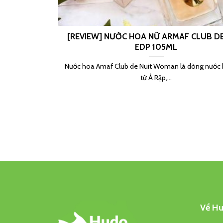
[REVIEW] NƯỚC HOA NỮ ARMAF CLUB DE
EDP 105ML
Nước hoa Amaf Club de Nuit Woman là dòng nước
từ Ả Rập,...
Về Hu