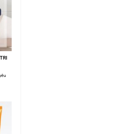
TRI
 yêu