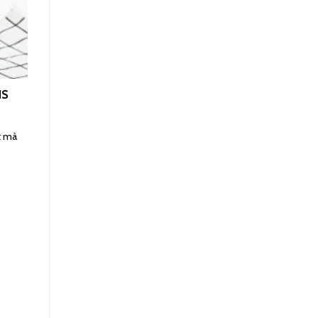
HS
t mà