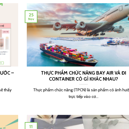
25
Nov
RƯỚC –
THỰC PHẨM CHỨC NĂNG BAY AIR VÀ ĐI
CONTAINER CÓ GÌ KHÁC NHAU?
sẽ thấy
Thực phẩm chức năng (TPCN) là sản phẩm có ảnh hư
trực tiếp vào cơ...
11