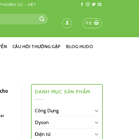
 THƯƠNG ÚC - VIỆT
0
₫
YỂN
CÂU HỎI THƯỜNG GẶP
BLOG HUDO
 cho
DANH MỤC SẢN PHẨM
Công Dụng
ear
Dyson
Điện tử