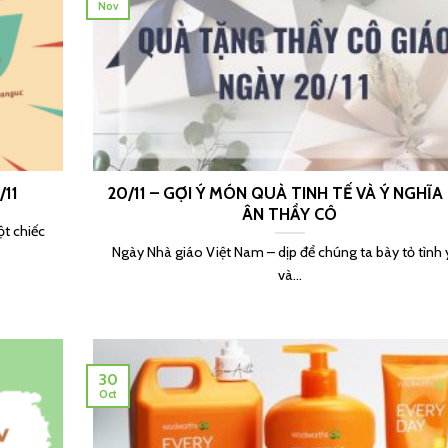
Nov
/11
20/11 – GỢI Ý MÓN QUÀ TINH TẾ VÀ Ý NGHĨA 
ÂN THẦY CÔ
ột chiếc
Ngày Nhà giáo Việt Nam – dịp để chúng ta bày tỏ tình
và...
30
Oct