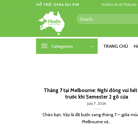
Skip
HỖ TRỢ: 0986.561.998
HUDO AUSTRALIA –
to
Search
content
for:
Categories
TRANG CHỦ
H
Tháng 7 tại Melbourne: Nghỉ đông vui hết
trước khi Semester 2 gõ cửa
July 7, 2026
Chào bạn, Vậy là đã bước sang tháng 7 — giữa m
Melbourne và...