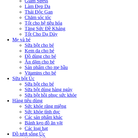
Giảm Stress
Làm Đẹp Da
Thải Độc Gan
Chăm sóc tóc
Tốt cho hệ tiêu hóa
Tăng Sức Đề Kháng
Tốt Cho Dạ Dày
Mẹ và bé
Sữa bột cho bé
Kem da cho bé
Đồ dùng cho bé
Ăn dặm cho bé
Sản phẩm cho mẹ bầu
Vitamins cho bé
Sữa bột Úc
Sữa bột cho bé
Sữa bột dùng hàng ngày
Sữa bột hồi phục sức khỏe
Hàng tiêu dùng
Sức khỏe răng miệng
Sức khỏe tình dục
Các sản phẩm khác
Bánh kẹo đồ ăn vặt
Các loại hạt
Đồ tươi sống Úc