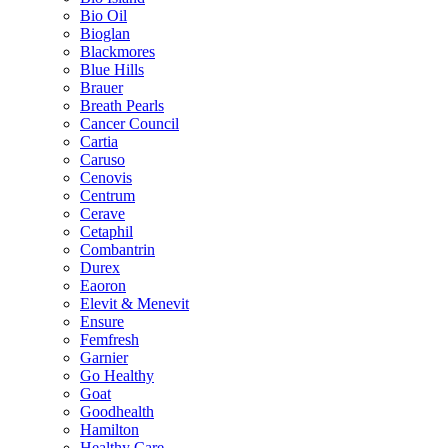
Bio Oil
Bioglan
Blackmores
Blue Hills
Brauer
Breath Pearls
Cancer Council
Cartia
Caruso
Cenovis
Centrum
Cerave
Cetaphil
Combantrin
Durex
Eaoron
Elevit & Menevit
Ensure
Femfresh
Garnier
Go Healthy
Goat
Goodhealth
Hamilton
Healthy Care