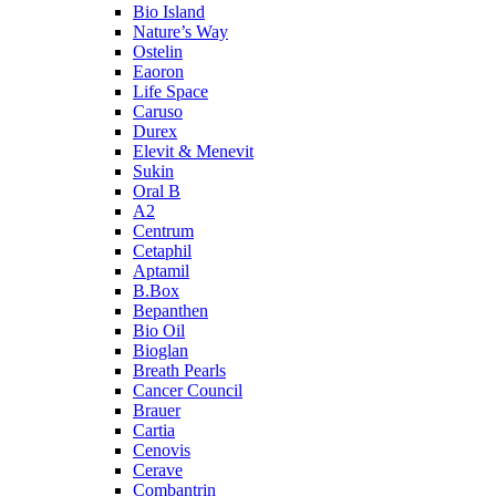
Bio Island
Nature’s Way
Ostelin
Eaoron
Life Space
Caruso
Durex
Elevit & Menevit
Sukin
Oral B
A2
Centrum
Cetaphil
Aptamil
B.Box
Bepanthen
Bio Oil
Bioglan
Breath Pearls
Cancer Council
Brauer
Cartia
Cenovis
Cerave
Combantrin