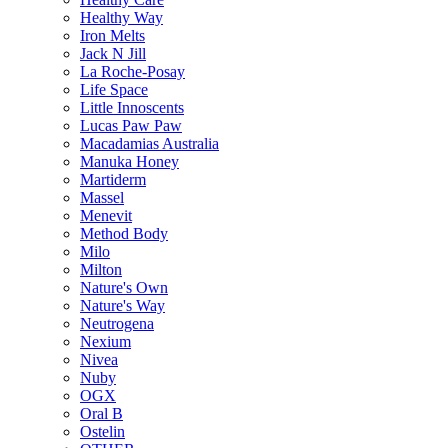
Healthy Way
Iron Melts
Jack N Jill
La Roche-Posay
Life Space
Little Innoscents
Lucas Paw Paw
Macadamias Australia
Manuka Honey
Martiderm
Massel
Menevit
Method Body
Milo
Milton
Nature's Own
Nature's Way
Neutrogena
Nexium
Nivea
Nuby
OGX
Oral B
Ostelin