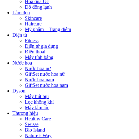
Hoa quả Úc
Đồ đông lạnh
Làm đẹp
Skincare
Haircare
Mỹ phẩm – Trang điểm
Điện tử
Fitness
Điện tử gia dụng
Điện thoại
Máy tính bảng
Nước hoa
Nước hoa nữ
GiftSet nước hoa nữ
Nước hoa nam
GiftSet nước hoa nam
Dyson
Máy hút bụi
Lọc không khí
Máy làm tóc
Thương hiệu
Healthy Care
Swisse
Bio Island
Nature’s Way