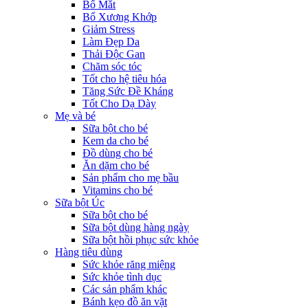
Bổ Mắt
Bổ Xương Khớp
Giảm Stress
Làm Đẹp Da
Thải Độc Gan
Chăm sóc tóc
Tốt cho hệ tiêu hóa
Tăng Sức Đề Kháng
Tốt Cho Dạ Dày
Mẹ và bé
Sữa bột cho bé
Kem da cho bé
Đồ dùng cho bé
Ăn dặm cho bé
Sản phẩm cho mẹ bầu
Vitamins cho bé
Sữa bột Úc
Sữa bột cho bé
Sữa bột dùng hàng ngày
Sữa bột hồi phục sức khỏe
Hàng tiêu dùng
Sức khỏe răng miệng
Sức khỏe tình dục
Các sản phẩm khác
Bánh kẹo đồ ăn vặt