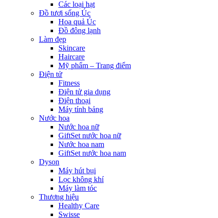
Các loại hạt
Đồ tươi sống Úc
Hoa quả Úc
Đồ đông lạnh
Làm đẹp
Skincare
Haircare
Mỹ phẩm – Trang điểm
Điện tử
Fitness
Điện tử gia dụng
Điện thoại
Máy tính bảng
Nước hoa
Nước hoa nữ
GiftSet nước hoa nữ
Nước hoa nam
GiftSet nước hoa nam
Dyson
Máy hút bụi
Lọc không khí
Máy làm tóc
Thương hiệu
Healthy Care
Swisse