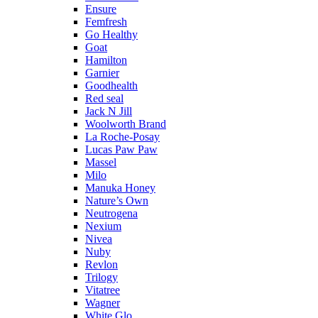
Ensure
Femfresh
Go Healthy
Goat
Hamilton
Garnier
Goodhealth
Red seal
Jack N Jill
Woolworth Brand
La Roche-Posay
Lucas Paw Paw
Massel
Milo
Manuka Honey
Nature’s Own
Neutrogena
Nexium
Nivea
Nuby
Revlon
Trilogy
Vitatree
Wagner
White Glo