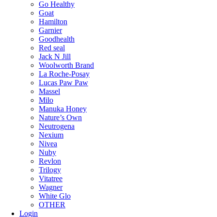
Go Healthy
Goat
Hamilton
Garnier
Goodhealth
Red seal
Jack N Jill
Woolworth Brand
La Roche-Posay
Lucas Paw Paw
Massel
Milo
Manuka Honey
Nature’s Own
Neutrogena
Nexium
Nivea
Nuby
Revlon
Trilogy
Vitatree
Wagner
White Glo
OTHER
Login