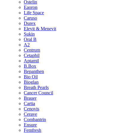
Ostelin
Eaoron
Life Space
Caruso
Durex
Elevit & Menevit
Sukin
Oral B
A2
Centrum
Cetaphil
Aptamil
B.Box
Bepanthen
Bio Oil
Bioglan
Breath Pearls
Cancer Council
Brauer
Cartia
Cenovis
Cerave
Combantrin
Ensure
Femfresh