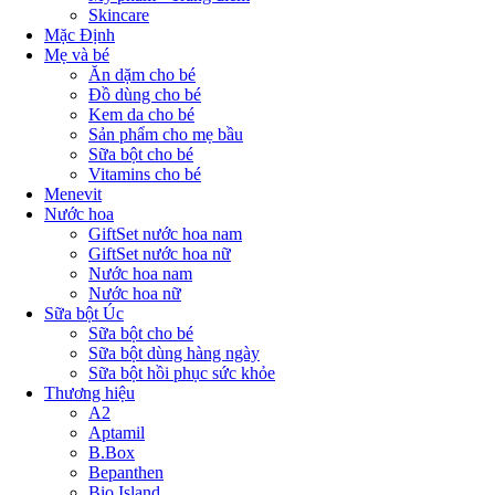
Skincare
Mặc Định
Mẹ và bé
Ăn dặm cho bé
Đồ dùng cho bé
Kem da cho bé
Sản phẩm cho mẹ bầu
Sữa bột cho bé
Vitamins cho bé
Menevit
Nước hoa
GiftSet nước hoa nam
GiftSet nước hoa nữ
Nước hoa nam
Nước hoa nữ
Sữa bột Úc
Sữa bột cho bé
Sữa bột dùng hàng ngày
Sữa bột hồi phục sức khỏe
Thương hiệu
A2
Aptamil
B.Box
Bepanthen
Bio Island