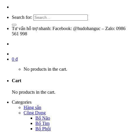
Search for:
Tư vấn hỗ trợ nhanh: Facebook: @hudohanguc – Zalo: 0986
561 998
0
₫
No products in the cart.
Cart
No products in the cart.
Categories
Hàng sẵn
Công Dụng
Bổ Não
Bổ Tim
Bổ Phổi