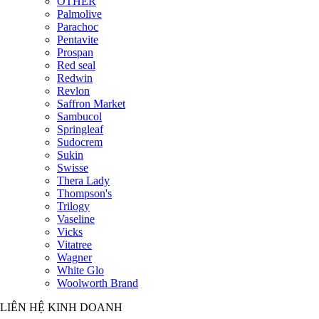
OTHER
Palmolive
Parachoc
Pentavite
Prospan
Red seal
Redwin
Revlon
Saffron Market
Sambucol
Springleaf
Sudocrem
Sukin
Swisse
Thera Lady
Thompson's
Trilogy
Vaseline
Vicks
Vitatree
Wagner
White Glo
Woolworth Brand
LIÊN HỆ KINH DOANH