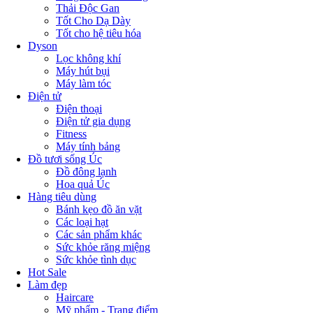
Thải Độc Gan
Tốt Cho Dạ Dày
Tốt cho hệ tiêu hóa
Dyson
Lọc không khí
Máy hút bụi
Máy làm tóc
Điện tử
Điện thoại
Điện tử gia dụng
Fitness
Máy tính bảng
Đồ tươi sống Úc
Đồ đông lạnh
Hoa quả Úc
Hàng tiêu dùng
Bánh kẹo đồ ăn vặt
Các loại hạt
Các sản phẩm khác
Sức khỏe răng miệng
Sức khỏe tình dục
Hot Sale
Làm đẹp
Haircare
Mỹ phẩm - Trang điểm