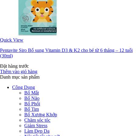
Quick View
Pentavite Siro Bổ sung Vitamin D3 & K2 cho bé từ 6 tháng – 12 tuổi
(30ml)
Đặt hàng trước
Thêm vào giỏ hàng
Danh mục sản phẩm
Công Dụng
Bổ Mắt
Bổ Não
Bổ Phổi
Bổ Tim
Bổ Xương Khớp
Chăm sóc tóc
Giảm Stress
Làm Đẹp Da