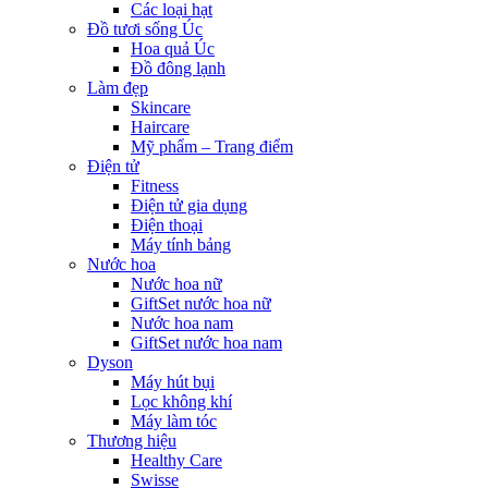
Các loại hạt
Đồ tươi sống Úc
Hoa quả Úc
Đồ đông lạnh
Làm đẹp
Skincare
Haircare
Mỹ phẩm – Trang điểm
Điện tử
Fitness
Điện tử gia dụng
Điện thoại
Máy tính bảng
Nước hoa
Nước hoa nữ
GiftSet nước hoa nữ
Nước hoa nam
GiftSet nước hoa nam
Dyson
Máy hút bụi
Lọc không khí
Máy làm tóc
Thương hiệu
Healthy Care
Swisse