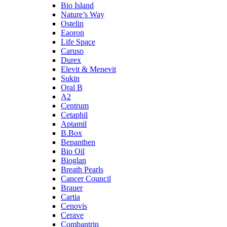
Bio Island
Nature’s Way
Ostelin
Eaoron
Life Space
Caruso
Durex
Elevit & Menevit
Sukin
Oral B
A2
Centrum
Cetaphil
Aptamil
B.Box
Bepanthen
Bio Oil
Bioglan
Breath Pearls
Cancer Council
Brauer
Cartia
Cenovis
Cerave
Combantrin