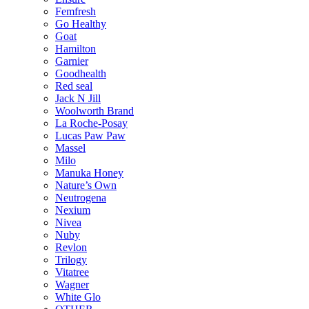
Femfresh
Go Healthy
Goat
Hamilton
Garnier
Goodhealth
Red seal
Jack N Jill
Woolworth Brand
La Roche-Posay
Lucas Paw Paw
Massel
Milo
Manuka Honey
Nature’s Own
Neutrogena
Nexium
Nivea
Nuby
Revlon
Trilogy
Vitatree
Wagner
White Glo