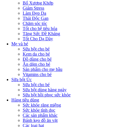
Bổ Xương Khớp
Giảm Stress
Làm Đẹp Da
Thải Độc Gan
Chăm sóc tóc
Tốt cho hệ tiêu hóa
Tăng Sức Đề Kháng
Tốt Cho Dạ Dày
Mẹ và bé
Sữa bột cho bé
Kem da cho bé
Đồ dùng cho bé
Ăn dặm cho bé
Sản phẩm cho mẹ bầu
Vitamins cho bé
Sữa bột Úc
Sữa bột cho bé
Sữa bột dùng hàng ngày
Sữa bột hồi phục sức khỏe
Hàng tiêu dùng
Sức khỏe răng miệng
Sức khỏe tình dục
Các sản phẩm khác
Bánh kẹo đồ ăn vặt
Các loại hạt