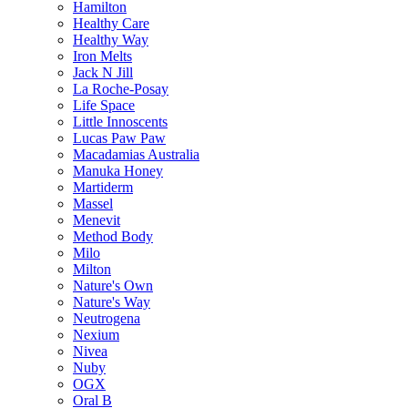
Hamilton
Healthy Care
Healthy Way
Iron Melts
Jack N Jill
La Roche-Posay
Life Space
Little Innoscents
Lucas Paw Paw
Macadamias Australia
Manuka Honey
Martiderm
Massel
Menevit
Method Body
Milo
Milton
Nature's Own
Nature's Way
Neutrogena
Nexium
Nivea
Nuby
OGX
Oral B