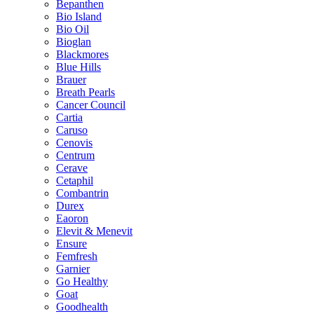
Bepanthen
Bio Island
Bio Oil
Bioglan
Blackmores
Blue Hills
Brauer
Breath Pearls
Cancer Council
Cartia
Caruso
Cenovis
Centrum
Cerave
Cetaphil
Combantrin
Durex
Eaoron
Elevit & Menevit
Ensure
Femfresh
Garnier
Go Healthy
Goat
Goodhealth