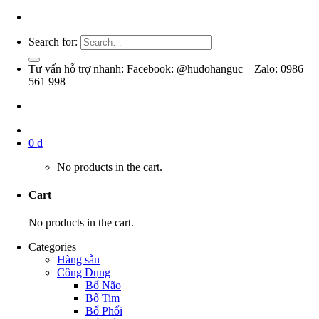
Search for:
Tư vấn hỗ trợ nhanh: Facebook: @hudohanguc – Zalo: 0986
561 998
0
₫
No products in the cart.
Cart
No products in the cart.
Categories
Hàng sẵn
Công Dụng
Bổ Não
Bổ Tim
Bổ Phổi