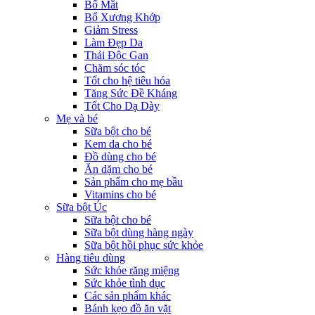
Bổ Mắt
Bổ Xương Khớp
Giảm Stress
Làm Đẹp Da
Thải Độc Gan
Chăm sóc tóc
Tốt cho hệ tiêu hóa
Tăng Sức Đề Kháng
Tốt Cho Dạ Dày
Mẹ và bé
Sữa bột cho bé
Kem da cho bé
Đồ dùng cho bé
Ăn dặm cho bé
Sản phẩm cho mẹ bầu
Vitamins cho bé
Sữa bột Úc
Sữa bột cho bé
Sữa bột dùng hàng ngày
Sữa bột hồi phục sức khỏe
Hàng tiêu dùng
Sức khỏe răng miệng
Sức khỏe tình dục
Các sản phẩm khác
Bánh kẹo đồ ăn vặt