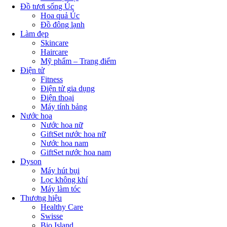
Đồ tươi sống Úc
Hoa quả Úc
Đồ đông lạnh
Làm đẹp
Skincare
Haircare
Mỹ phẩm – Trang điểm
Điện tử
Fitness
Điện tử gia dụng
Điện thoại
Máy tính bảng
Nước hoa
Nước hoa nữ
GiftSet nước hoa nữ
Nước hoa nam
GiftSet nước hoa nam
Dyson
Máy hút bụi
Lọc không khí
Máy làm tóc
Thương hiệu
Healthy Care
Swisse
Bio Island