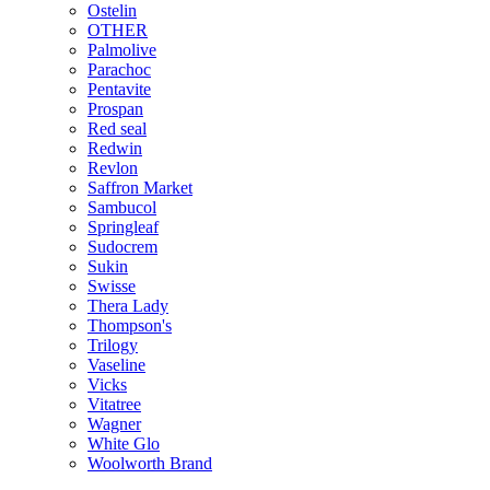
Ostelin
OTHER
Palmolive
Parachoc
Pentavite
Prospan
Red seal
Redwin
Revlon
Saffron Market
Sambucol
Springleaf
Sudocrem
Sukin
Swisse
Thera Lady
Thompson's
Trilogy
Vaseline
Vicks
Vitatree
Wagner
White Glo
Woolworth Brand