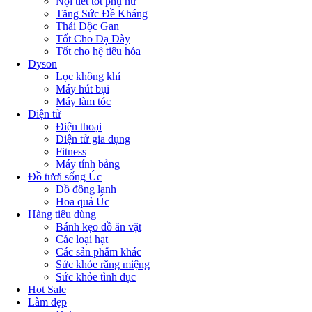
Nội tiết tốt phụ nữ
Tăng Sức Đề Kháng
Thải Độc Gan
Tốt Cho Dạ Dày
Tốt cho hệ tiêu hóa
Dyson
Lọc không khí
Máy hút bụi
Máy làm tóc
Điện tử
Điện thoại
Điện tử gia dụng
Fitness
Máy tính bảng
Đồ tươi sống Úc
Đồ đông lạnh
Hoa quả Úc
Hàng tiêu dùng
Bánh kẹo đồ ăn vặt
Các loại hạt
Các sản phẩm khác
Sức khỏe răng miệng
Sức khỏe tình dục
Hot Sale
Làm đẹp