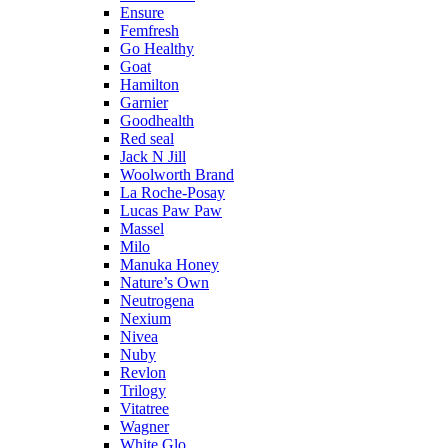
Ensure
Femfresh
Go Healthy
Goat
Hamilton
Garnier
Goodhealth
Red seal
Jack N Jill
Woolworth Brand
La Roche-Posay
Lucas Paw Paw
Massel
Milo
Manuka Honey
Nature’s Own
Neutrogena
Nexium
Nivea
Nuby
Revlon
Trilogy
Vitatree
Wagner
White Glo