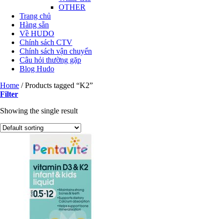
OTHER
Trang chủ
Hàng sẵn
Về HUDO
Chính sách CTV
Chính sách vận chuyển
Câu hỏi thường gặp
Blog Hudo
Home
/
Products tagged “K2”
Filter
Showing the single result