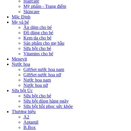
Haircare
Mỹ phẩm - Trang điểm
Skincare
Mặc Định
Mẹ và bé
Ăn dặm cho bé
Đồ dùng cho bé
Kem da cho bé
Sản phẩm cho mẹ bầu
Sữa bột cho bé
Vitamins cho bé
Menevit
Nước hoa
GiftSet nước hoa nam
GiftSet nước hoa nữ
Nước hoa nam
Nước hoa nữ
Sữa bột Úc
Sữa bột cho bé
Sữa bột dùng hàng ngày
Sữa bột hồi phục sức khỏe
Thương hiệu
A2
Aptamil
B.Box