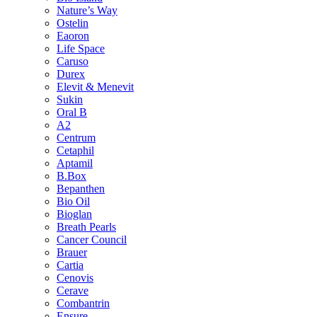
Nature’s Way
Ostelin
Eaoron
Life Space
Caruso
Durex
Elevit & Menevit
Sukin
Oral B
A2
Centrum
Cetaphil
Aptamil
B.Box
Bepanthen
Bio Oil
Bioglan
Breath Pearls
Cancer Council
Brauer
Cartia
Cenovis
Cerave
Combantrin
Ensure